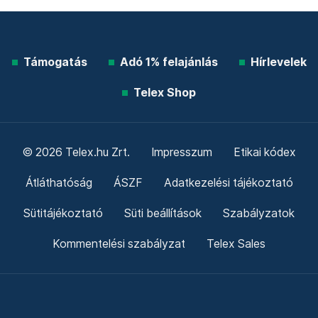
Támogatás
Adó 1% felajánlás
Hírlevelek
Telex Shop
© 2026 Telex.hu Zrt.
Impresszum
Etikai kódex
Átláthatóság
ÁSZF
Adatkezelési tájékoztató
Sütitájékoztató
Süti beállítások
Szabályzatok
Kommentelési szabályzat
Telex Sales