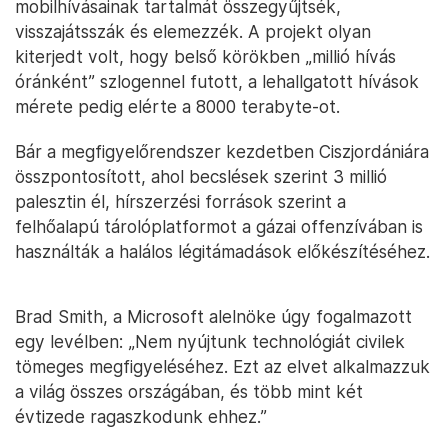
mobilhívásainak tartalmát összegyűjtsék,
visszajátsszák és elemezzék. A projekt olyan
kiterjedt volt, hogy belső körökben „millió hívás
óránként” szlogennel futott, a lehallgatott hívások
mérete pedig elérte a 8000 terabyte-ot.
Bár a megfigyelőrendszer kezdetben Ciszjordániára
összpontosított, ahol becslések szerint 3 millió
palesztin él, hírszerzési források szerint a
felhőalapú tárolóplatformot a gázai offenzívában is
használták a halálos légitámadások előkészítéséhez.
Brad Smith, a Microsoft alelnöke úgy fogalmazott
egy levélben: „Nem nyújtunk technológiát civilek
tömeges megfigyeléséhez. Ezt az elvet alkalmazzuk
a világ összes országában, és több mint két
évtizede ragaszkodunk ehhez.”