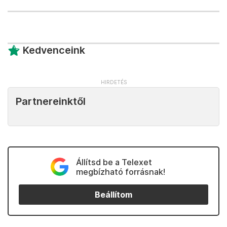
Kedvenceink
Partnereinktől
Állítsd be a Telexet
megbízható forrásnak!
Beállítom