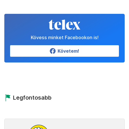
Kövess minket Facebookon is!
Követem!
Legfontosabb