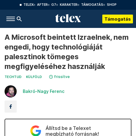
TELEX
AFTER
G7
KARAKTER
TÁMOGATÁS
SHOP
Támogatás
A Microsoft beintett Izraelnek, nem
engedi, hogy technológiáját
palesztinok tömeges
megfigyeléséhez használják
frissítve
TECHTUD
KÜLFÖLD
Bakró-Nagy Ferenc
Állítsd be a Telexet
megbízható forrásnak!