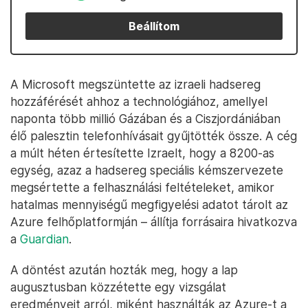
Beállítom
A Microsoft megszüntette az izraeli hadsereg
hozzáférését ahhoz a technológiához, amellyel
naponta több millió Gázában és a Ciszjordániában
élő palesztin telefonhívásait gyűjtötték össze. A cég
a múlt héten értesítette Izraelt, hogy a 8200-as
egység, azaz a hadsereg speciális kémszervezete
megsértette a felhasználási feltételeket, amikor
hatalmas mennyiségű megfigyelési adatot tárolt az
Azure felhőplatformján – állítja forrásaira hivatkozva
a
Guardian
.
A döntést azután hozták meg, hogy a lap
augusztusban közzétette egy vizsgálat
eredményeit arról, miként használták az Azure-t a