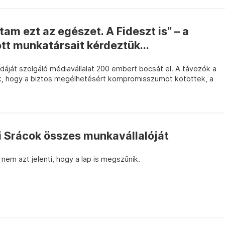
tam ezt az egészet. A Fideszt is” – a
t munkatársait kérdeztük...
ját szolgáló médiavállalat 200 embert bocsát el. A távozók a
ek, hogy a biztos megélhetésért kompromisszumot kötöttek, a
i Srácok összes munkavállalóját
nem azt jelenti, hogy a lap is megszűnik.