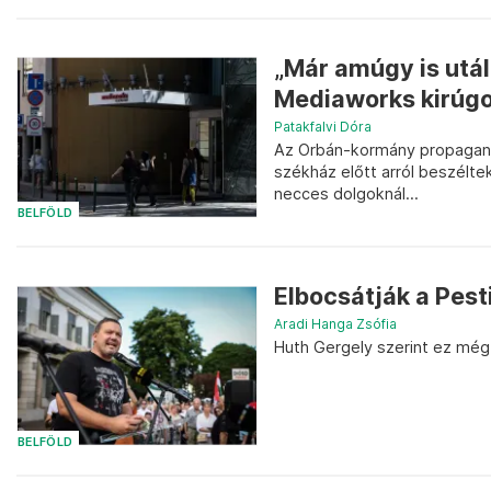
„Már amúgy is utál
Mediaworks kirúgot
Patakfalvi Dóra
Az Orbán-kormány propagandá
székház előtt arról beszélt
necces dolgoknál...
BELFÖLD
Elbocsátják a Pest
Aradi Hanga Zsófia
Huth Gergely szerint ez még 
BELFÖLD