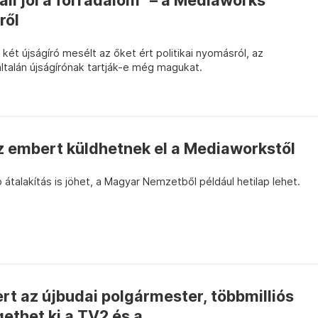
áll jól a forradalom” – a Mediaworks
ről
két újságíró mesélt az őket ért politikai nyomásról, az
általán újságírónak tartják-e még magukat.
z embert küldhetnek el a Mediaworkstől
b átalakítás is jöhet, a Magyar Nemzetből például hetilap lehet.
ert az újbudai polgármester, többmilliós
ethet ki a TV2 és a...