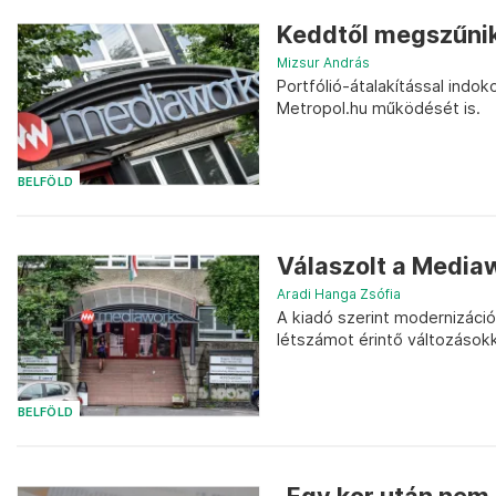
Keddtől megszűnik
Mizsur András
Portfólió-átalakítással indo
Metropol.hu működését is.
BELFÖLD
Válaszolt a Mediaw
Aradi Hanga Zsófia
A kiadó szerint modernizáció
létszámot érintő változásokkal
BELFÖLD