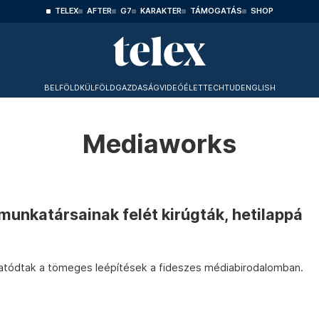
TELEX
AFTER
G7
KARAKTER
TÁMOGATÁS
SHOP
BELFÖLD
KÜLFÖLD
GAZDASÁG
VIDEÓ
ÉLET
TECHTUD
ENGLISH
Mediaworks
unkatársainak felét kirúgták, hetilappá
tatódtak a tömeges leépítések a fideszes médiabirodalomban.