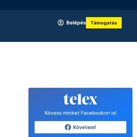
Belépés
Támogatás
Kövess minket Facebookon is!
Követem!