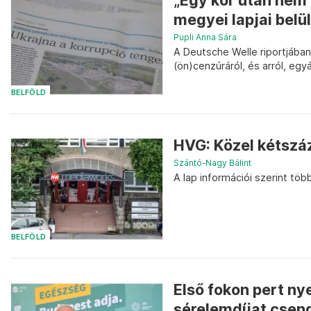
„Egy kor után nem 
megyei lapjai belül
Pupli Anna Sára
A Deutsche Welle riportjában 
(ön)cenzúráról, és arról, egy
BELFÖLD
HVG: Közel kétszá
Szántó-Nagy Bálint
A lap információi szerint töb
BELFÖLD
Első fokon pert ny
sérelemdíjat cseng