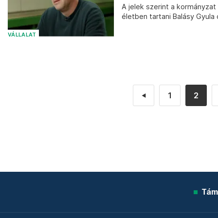
A jelek szerint a kormányzat 
életben tartani Balásy Gyula 
VÁLLALAT
1
2
◄
Tám