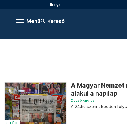
Ibolya
Menü
Kereső
A Magyar Nemzet m
alakul a napilap
Dezső András
A 24.hu szerint kedden foly
BELFÖLD