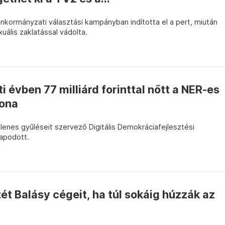
nkormányzati választási kampányban indította el a pert, miután
ális zaklatással vádolta.
i évben 77 milliárd forinttal nőtt a NER-es
yona
enes gyűléseit szervező Digitális Demokráciafejlesztési
rapodott.
ét Balásy cégeit, ha túl sokáig húzzák az