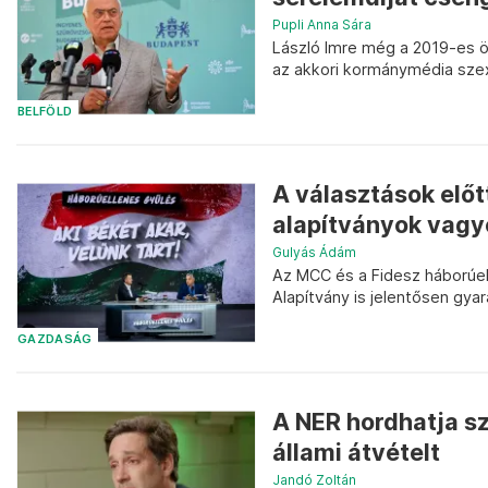
Pupli Anna Sára
László Imre még a 2019-es ö
az akkori kormánymédia szexu
BELFÖLD
A választások előtt
alapítványok vag
Gulyás Ádám
Az MCC és a Fidesz háborúell
Alapítvány is jelentősen gya
GAZDASÁG
A NER hordhatja sz
állami átvételt
Jandó Zoltán