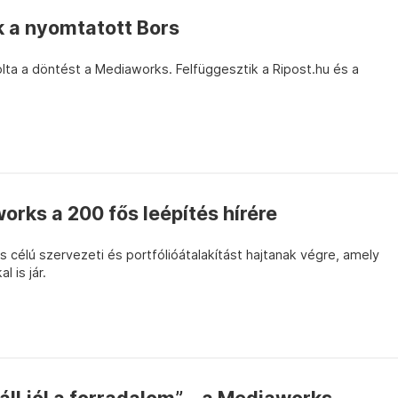
 a nyomtatott Bors
kolta a döntést a Mediaworks. Felfüggesztik a Ripost.hu és a
orks a 200 fős leépítés hírére
s célú szervezeti és portfólióátalakítást hajtanak végre, amely
 is jár.