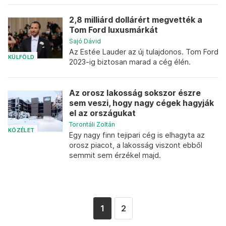
2,8 milliárd dollárért megvették a
Tom Ford luxusmárkát
Sajó Dávid
Az Estée Lauder az új tulajdonos. Tom Ford
KÜLFÖLD
2023-ig biztosan marad a cég élén.
Az orosz lakosság sokszor észre
sem veszi, hogy nagy cégek hagyják
el az országukat
Torontáli Zoltán
KÖZÉLET
Egy nagy finn tejipari cég is elhagyta az
orosz piacot, a lakosság viszont ebből
semmit sem érzékel majd.
1
2