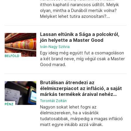
itthon kapható narancsos üdítőt. Melyik
olyan, mintha a Dunából mertük volna?
Melyiket lehet tutira azonosítani?...
Lassan eltűnik a Sága a polcokról,
jön helyette a Master Good
Iván-Nagy Szilvia
Egy ideig még együtt fut a csomagoláson
BELFÖLD
a két brand neve, míg végül csak a Master
Good marad.
Brutálisan átrendezi az
élelmiszerpiacot az infláció, a saját
márkás termékek áraival nehéz...
Torontáli Zoltán
PÉNZ
Nagyon sokat lehet fogni az
élelmiszereken, ha a vásárlók
tudatosabbak, márpedig a magas infláció
miatt egyre inkább azzá válnak.