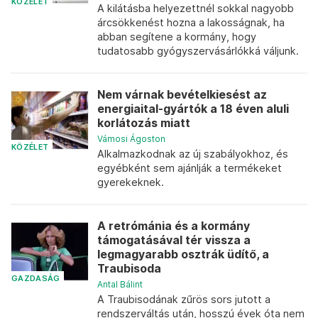
KÖZÉLET
A kilátásba helyezettnél sokkal nagyobb
árcsökkenést hozna a lakosságnak, ha
abban segítene a kormány, hogy
tudatosabb gyógyszervásárlókká váljunk.
Nem várnak bevételkiesést az
energiaital-gyártók a 18 éven aluli
korlátozás miatt
Vámosi Ágoston
KÖZÉLET
Alkalmazkodnak az új szabályokhoz, és
egyébként sem ajánlják a termékeket
gyerekeknek.
A retrómánia és a kormány
támogatásával tér vissza a
legmagyarabb osztrák üdítő, a
Traubisoda
GAZDASÁG
Antal Bálint
A Traubisodának zűrös sors jutott a
rendszerváltás után, hosszú évek óta nem