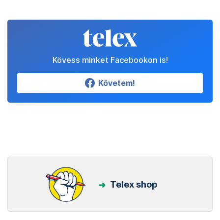
Kövess minket Facebookon is!
Követem!
Telex shop