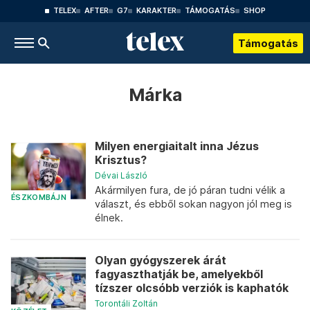
TELEX
AFTER
G7
KARAKTER
TÁMOGATÁS
SHOP
Támogatás
Márka
Milyen energiaitalt inna Jézus
Krisztus?
Dévai László
Akármilyen fura, de jó páran tudni vélik a
ÉSZKOMBÁJN
választ, és ebből sokan nagyon jól meg is
élnek.
Olyan gyógyszerek árát
fagyaszthatják be, amelyekből
tízszer olcsóbb verziók is kaphatók
Torontáli Zoltán