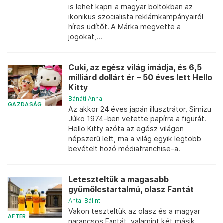
is lehet kapni a magyar boltokban az
ikonikus szocialista reklámkampányairól
híres üdítőt. A Márka megvette a
jogokat,...
Cuki, az egész világ imádja, és 6,5
milliárd dollárt ér – 50 éves lett Hello
Kitty
Bánáti Anna
GAZDASÁG
Az akkor 24 éves japán illusztrátor, Simizu
Júko 1974-ben vetette papírra a figurát.
Hello Kitty azóta az egész világon
népszerű lett, ma a világ egyik legtöbb
bevételt hozó médiafranchise-a.
Leteszteltük a magasabb
gyümölcstartalmú, olasz Fantát
Antal Bálint
Vakon teszteltük az olasz és a magyar
AFTER
narancsos Fantát, valamint két másik