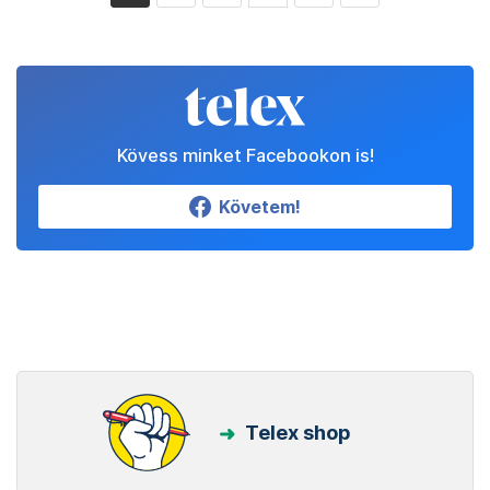
Kövess minket Facebookon is!
Követem!
Telex shop