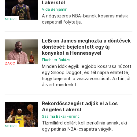
Lakerstől
Vida Benjámin
A négyszeres NBA-bajnok kosaras másik
SPORT
csapatnál folytatja.
LeBron James meghozta a döntések
döntését: bejelentett egy új
konyakot a Hennessyvel
Flachner Balázs
ZACC
Minden idők egyik legjobb kosarasa húzott
egy Snoop Doggot, és fél napra elhitette,
hogy bejelenti a visszavonulását. Aztán jól
átvert mindenkit.
Rekordösszegért adják el a Los
Angeles Lakerst
Szalma Baksi Ferenc
Tízmilliárd dollárt kell perkálnia annak, aki
SPORT
egy patinás NBA-csapatra vágyik.