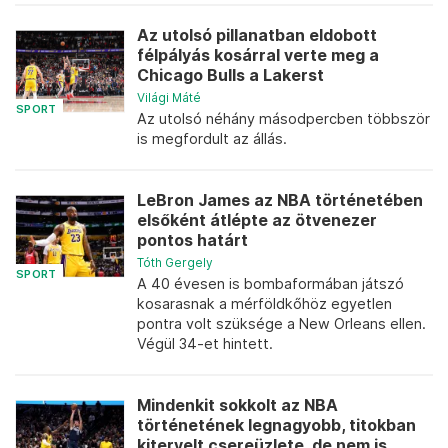
Az utolsó pillanatban eldobott
félpályás kosárral verte meg a
Chicago Bulls a Lakerst
Világi Máté
SPORT
Az utolsó néhány másodpercben többször
is megfordult az állás.
LeBron James az NBA történetében
elsőként átlépte az ötvenezer
pontos határt
Tóth Gergely
SPORT
A 40 évesen is bombaformában játszó
kosarasnak a mérföldkőhöz egyetlen
pontra volt szüksége a New Orleans ellen.
Végül 34-et hintett.
Mindenkit sokkolt az NBA
történetének legnagyobb, titokban
kitervelt csereüzlete, de nem is