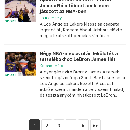
James: Nála többet senki nem
játszott az NBA-ben
Tóth Gergely
SPORT
A Los Angeles Lakers klasszisa csapata
legendáját, Kareem Abdul-Jabbart előzte
meg a lejátszott percek számában.
Négy NBA-meccs után leküldték a
tartalékokhoz LeBron James fiát
Kersner Máté
A gyengén nyitó Bronny James a tervek
SPORT
szerint ingázni fog a South Bay Lakers és a
Los Angeles Lakers között. A csapat
edzője szerint minden a terv szerint halad,
és tesztalanyként hivatkozott LeBron...
1
2
3
...
►
►►