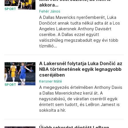
akkora...
SPORT
Fehér János
A Dallas Mavericks nyerőemberét, Luka
Dončićot annak tudta nélkül adta át a Los
Angeles Lakersnek Anthony Davisért
cserébe. A Dallas ezzel együtt
valószínűleg megszabadult egy évi több
tízmillió...
A Lakersnél folytatja Luka Dončić az
NBA történetének egyik legnagyobb
cseréjében
Kersner Máté
SPORT
A megegyezés értelmében Anthony Davis
a Dallas Maverickshez kerül át. A
nagyszabású, de váratlan cseréről egyik
érintett sem tudott, és LeBron Jamest is
sokkolta a hír.
Újabb rekordot döntött LeBron