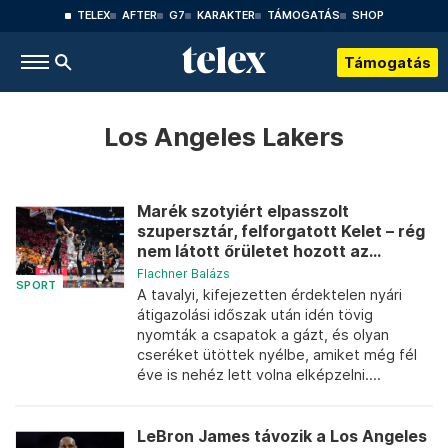
TELEX
AFTER
G7
KARAKTER
TÁMOGATÁS
SHOP
Támogatás
Los Angeles Lakers
Marék szotyiért elpasszolt
szupersztár, felforgatott Kelet – rég
nem látott őrületet hozott az...
Flachner Balázs
SPORT
A tavalyi, kifejezetten érdektelen nyári
átigazolási időszak után idén tövig
nyomták a csapatok a gázt, és olyan
cseréket ütöttek nyélbe, amiket még fél
éve is nehéz lett volna elképzelni....
LeBron James távozik a Los Angeles