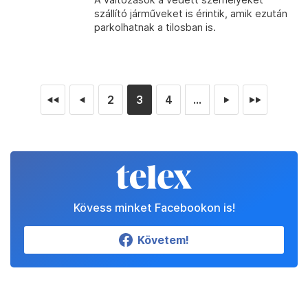
szállító járműveket is érintik, amik ezután
parkolhatnak a tilosban is.
2
3
4
...
◄◄
◄
►
►►
Kövess minket Facebookon is!
Követem!