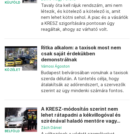
KÜLFÖLD
Tavaly óta kell rájuk rendszám, ami nem
létezik, és kötelező a kötelező is, amit
nem lehet kötni sehol. A piac és a vásárlók
a KRESZ szigorítására pontosan úgy
reagáltak, ahogy az várható volt.
Ritka alkalom: a taxisok most nem
csak saját érdekükben
demonstrálnak
Vámosi Ágoston
KÖZÉLET
Budapest belvárosában vonulnak a taxisok
szerda délután. A tüntetés célja, hogy
átalakítsák az adórendszert, a szervezők
szerint az ügy mindenki számára fontos.
A KRESZ-módosítás szerint nem
lehet rátapadni a kékvillogóval és
szirénával haladó mentőre vagy...
Zách Dániel
BELFÖLD
A változások a védett személyeket