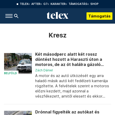
TELEX
AFTER
G7
KARAKTER
TÁMOGATÁS
SHOP
Támogatás
Kresz
Két másodperc alatt két rossz
döntést hozott a Haraszti úton a
motoros, de az őt halálra gázoló...
Zách Dániel
BELFÖLD
A motor és az autó ütközését egy arra
haladó másik autó két fedélzeti kamerája
rögzítette. A felvételek szerint a motoros
előzni kezdett, majd azonnal a
vészfékezett, amitől elesett és ekkor...
Drónnal figyelték az autókat és