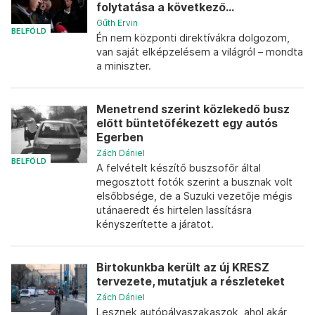
folytatása a következő...
Gűth Ervin
BELFÖLD
Én nem központi direktívákra dolgozom,
van saját elképzelésem a világról – mondta
a miniszter.
Menetrend szerint közlekedő busz
előtt büntetőfékezett egy autós
Egerben
Zách Dániel
BELFÖLD
A felvételt készítő buszsofőr által
megosztott fotók szerint a busznak volt
elsőbbsége, de a Suzuki vezetője mégis
utánaeredt és hirtelen lassításra
kényszerítette a járatot.
Birtokunkba került az új KRESZ
tervezete, mutatjuk a részleteket
Zách Dániel
Lesznek autópályaszakaszok, ahol akár