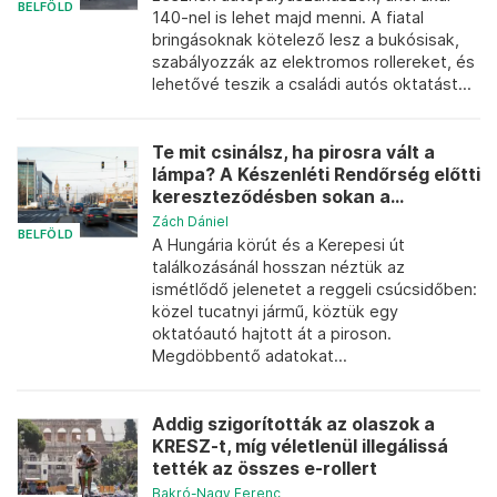
BELFÖLD
140-nel is lehet majd menni. A fiatal
bringásoknak kötelező lesz a bukósisak,
szabályozzák az elektromos rollereket, és
lehetővé teszik a családi autós oktatást...
Te mit csinálsz, ha pirosra vált a
lámpa? A Készenléti Rendőrség előtti
kereszteződésben sokan a...
Zách Dániel
BELFÖLD
A Hungária körút és a Kerepesi út
találkozásánál hosszan néztük az
ismétlődő jelenetet a reggeli csúcsidőben:
közel tucatnyi jármű, köztük egy
oktatóautó hajtott át a piroson.
Megdöbbentő adatokat...
Addig szigorították az olaszok a
KRESZ-t, míg véletlenül illegálissá
tették az összes e-rollert
Bakró-Nagy Ferenc