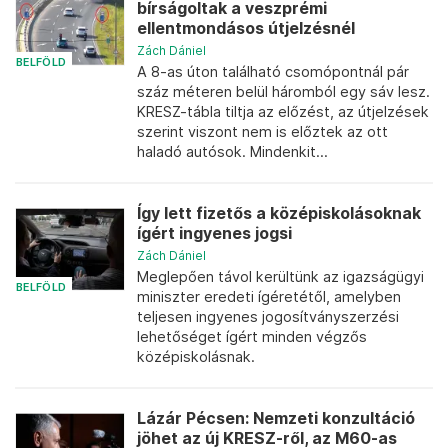
bírságoltak a veszprémi
ellentmondásos útjelzésnél
Zách Dániel
BELFÖLD
A 8-as úton található csomópontnál pár
száz méteren belül háromból egy sáv lesz.
KRESZ-tábla tiltja az előzést, az útjelzések
szerint viszont nem is előztek az ott
haladó autósok. Mindenkit...
Így lett fizetős a középiskolásoknak
ígért ingyenes jogsi
Zách Dániel
Meglepően távol kerültünk az igazságügyi
BELFÖLD
miniszter eredeti ígéretétől, amelyben
teljesen ingyenes jogosítványszerzési
lehetőséget ígért minden végzős
középiskolásnak.
Lázár Pécsen: Nemzeti konzultáció
jöhet az új KRESZ-ről, az M60-as