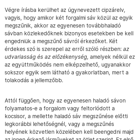
Végre írásba kerülhet az úgynevezett cipzárelv,
vagyis, hogy amikor két forgalmi sáv közül az egyik
megszűnik, akkor az egyenesen továbbhaladó
sávban közlekedőknek bizonyos esetekben be kell
engedniük a megszűnő sávról érkezőket. Két
érdekes szó is szerepel az erről szóló részben:
az
udvariasság és az előzékenység
, amelyek nélkül ez
az együttműködés nem elképzelhető, ugyanakkor
sokszor egyik sem látható a gyakorlatban, mert a
tolakodás a jellemzőbb.
Attól függően, hogy az egyenesen haladó sávon
folyamatos-e a forgalom vagy feltorlódott a
kocsisor, a mellette haladó sáv megszűnése előtti
legkorábbi lehetőségnél, vagy a megszűnés
helyének közvetlen közelében kell beengedni majd
az innen érkező járműveket az ötlet szerint. Ez első