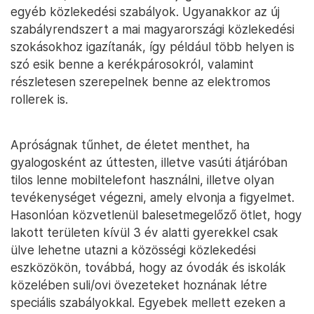
egyéb közlekedési szabályok. Ugyanakkor az új
szabályrendszert a mai magyarországi közlekedési
szokásokhoz igazítanák, így például több helyen is
szó esik benne a kerékpárosokról, valamint
részletesen szerepelnek benne az elektromos
rollerek is.
Apróságnak tűnhet, de életet menthet, ha
gyalogosként az úttesten, illetve vasúti átjáróban
tilos lenne mobiltelefont használni, illetve olyan
tevékenységet végezni, amely elvonja a figyelmet.
Hasonlóan közvetlenül balesetmegelőző ötlet, hogy
lakott területen kívül 3 év alatti gyerekkel csak
ülve lehetne utazni a közösségi közlekedési
eszközökön, továbbá, hogy az óvodák és iskolák
közelében suli/ovi övezeteket hoznának létre
speciális szabályokkal. Egyebek mellett ezeken a