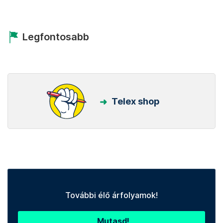
Legfontosabb
Telex shop
További élő árfolyamok!
Mutasd!