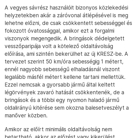
A vegyes sávrész használóit bizonyos közlekedési
helyzetekben akár a záróvonal átlépésével is meg
lehetne előzni, de csak csökkentett sebességgel és
fokozott óvatossággal, amikor ezt a forgalmi
viszonyok megengedik. A bringások dédelgetett
vesszőparipája volt a kötelező oldaltávolság
előírása, ami szintén bekerülhet az új KRESZ-be. A
tervezet szerint 50 km/óra sebességig 1 métert,
ennél nagyobb sebességű elhaladásnál viszont
legalább másfél métert kellene tartani mellettük.
Ezzel nemcsak a gyorsabb jármű által keltett
légörvények zavaró hatását csökkentenék, de a
bringások és a többi egy nyomon haladó jármű
oldalirányú kitérése sem okozna balesetveszélyt a
manőver közben.
Amikor az előírt minimális oldaltávolság nem
betartható, akkor az előzést vagy kikerülést