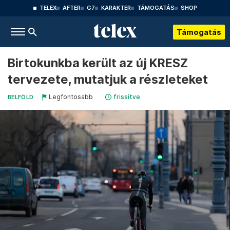
TELEX
AFTER
G7
KARAKTER
TÁMOGATÁS
SHOP
Támogatás
Birtokunkba került az új KRESZ
tervezete, mutatjuk a részleteket
Legfontosabb
frissítve
BELFÖLD