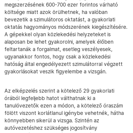
megszerzésének 600-700 ezer forintos várható
költsége miatt azok örülhetnek, ha valóban
bevezetik a szimulátoros oktatást, a gyakorlati
oktatás hagyományos módszerének kiegészítésére.
A gépekkel olyan közlekedési helyzeteket is
alaposan be lehet gyakorolni, amelyek élőben
feltartanák a forgalmat, esetleg veszélyesek,
ugyanakkor fontos, hogy csak a közlekedési
hatóság által engedélyezett szimulátorral végzett
gyakorlásokat veszik figyelembe a vizsgán.
Az elképzelés szerint a kötelező 29 gyakorlati
órából legfeljebb hatot válthatnak ki a
tanulóvezetők ezen a módon, a kötelező óraszám
fölött viszont korlátlanul igénybe vehetnék, hátha
könnyebben sikerül a vizsga. Szintén az
autóvezetéshez szükséges jogosítvány