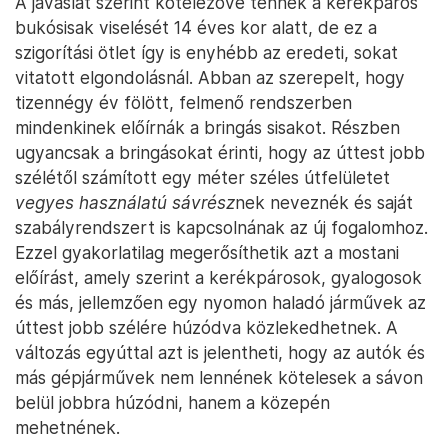
A javaslat szerint kötelezővé tennék a kerékpáros
bukósisak viselését 14 éves kor alatt, de ez a
szigorítási ötlet így is enyhébb az eredeti, sokat
vitatott elgondolásnál. Abban az szerepelt, hogy
tizennégy év fölött, felmenő rendszerben
mindenkinek előírnák a bringás sisakot. Részben
ugyancsak a bringásokat érinti, hogy az úttest jobb
szélétől számított egy méter széles útfelületet
vegyes használatú sávrész
nek neveznék és saját
szabályrendszert is kapcsolnának az új fogalomhoz.
Ezzel gyakorlatilag megerősíthetik azt a mostani
előírást, amely szerint a kerékpárosok, gyalogosok
és más, jellemzően egy nyomon haladó járművek az
úttest jobb szélére húzódva közlekedhetnek. A
változás egyúttal azt is jelentheti, hogy az autók és
más gépjárművek nem lennének kötelesek a sávon
belül jobbra húzódni, hanem a közepén
mehetnének.