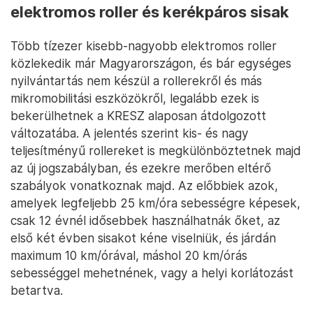
elektromos roller és kerékpáros sisak
Több tízezer kisebb-nagyobb elektromos roller
közlekedik már Magyarországon, és bár egységes
nyilvántartás nem készül a rollerekről és más
mikromobilitási eszközökről, legalább ezek is
bekerülhetnek a KRESZ alaposan átdolgozott
változatába. A jelentés szerint kis- és nagy
teljesítményű rollereket is megkülönböztetnek majd
az új jogszabályban, és ezekre merőben eltérő
szabályok vonatkoznak majd. Az előbbiek azok,
amelyek legfeljebb 25 km/óra sebességre képesek,
csak 12 évnél idősebbek használhatnák őket, az
első két évben sisakot kéne viselniük, és járdán
maximum 10 km/órával, máshol 20 km/órás
sebességgel mehetnének, vagy a helyi korlátozást
betartva.