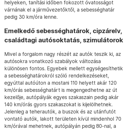
helyeken, tanítási időben fokozott óvatosságot
várnának el a járművezetőktől, a sebességhatár
pedig 30 km/óra lenne.
Emelkedő sebességhatárok, cipzárelv,
családtagi autósoktatás, szimulátorok
Mivel a forgalom nagy részét az autók teszik ki, az
autósokra vonatkozó szabályok változása
különösen fontos. Egyebek mellett egységesíthetik
a sebességhatárokról szóló rendelkezéseket,
egyúttal autóúton a mostani 110 helyett akár 120
km/órás sebességhatárt is megengedhetne az út
kezelője, autópályák egyes szakaszain pedig akár
140 km/órás gyors szakaszokat is kijelölhetnek.
Jelenleg a teherautók, a buszok és az utánfutót
vontató autók, lakott területen kívül mindenhol 70
km/órával mehetnek, autópályán pedig 80-nal, a