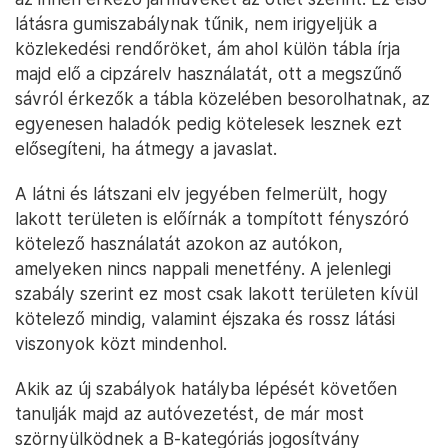
látásra gumiszabálynak tűnik, nem irigyeljük a
közlekedési rendőröket, ám ahol külön tábla írja
majd elő a cipzárelv használatát, ott a megszűnő
sávról érkezők a tábla közelében besorolhatnak, az
egyenesen haladók pedig kötelesek lesznek ezt
elősegíteni, ha átmegy a javaslat.
A látni és látszani elv jegyében felmerült, hogy
lakott területen is előírnák a tompított fényszóró
kötelező használatát azokon az autókon,
amelyeken nincs nappali menetfény. A jelenlegi
szabály szerint ez most csak lakott területen kívül
kötelező mindig, valamint éjszaka és rossz látási
viszonyok közt mindenhol.
Akik az új szabályok hatályba lépését követően
tanulják majd az autóvezetést, de már most
szörnyülködnek a B-kategóriás jogosítvány