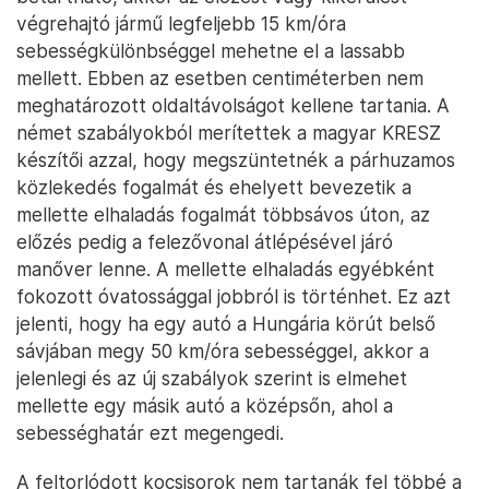
végrehajtó jármű legfeljebb 15 km/óra
sebességkülönbséggel mehetne el a lassabb
mellett. Ebben az esetben centiméterben nem
meghatározott oldaltávolságot kellene tartania. A
német szabályokból merítettek a magyar KRESZ
készítői azzal, hogy megszüntetnék a párhuzamos
közlekedés fogalmát és ehelyett bevezetik a
mellette elhaladás fogalmát többsávos úton, az
előzés pedig a felezővonal átlépésével járó
manőver lenne. A mellette elhaladás egyébként
fokozott óvatossággal jobbról is történhet. Ez azt
jelenti, hogy ha egy autó a Hungária körút belső
sávjában megy 50 km/óra sebességgel, akkor a
jelenlegi és az új szabályok szerint is elmehet
mellette egy másik autó a középsőn, ahol a
sebességhatár ezt megengedi.
A feltorlódott kocsisorok nem tartanák fel többé a