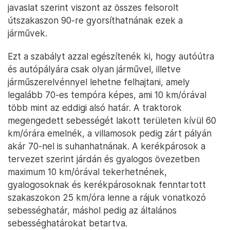
javaslat szerint viszont az összes felsorolt
útszakaszon 90-re gyorsíthatnának ezek a
járművek.
Ezt a szabályt azzal egészítenék ki, hogy autóútra
és autópályára csak olyan járművel, illetve
járműszerelvénnyel lehetne felhajtani, amely
legalább 70-es tempóra képes, ami 10 km/órával
több mint az eddigi alsó határ. A traktorok
megengedett sebességét lakott területen kívül 60
km/órára emelnék, a villamosok pedig zárt pályán
akár 70-nel is suhanhatnának. A kerékpárosok a
tervezet szerint járdán és gyalogos övezetben
maximum 10 km/órával tekerhetnének,
gyalogosoknak és kerékpárosoknak fenntartott
szakaszokon 25 km/óra lenne a rájuk vonatkozó
sebességhatár, máshol pedig az általános
sebességhatárokat betartva.