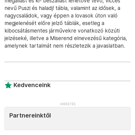
megállást és ki- beszállást lehetővé tevő, vicces
nevű Puszi és haladj! tábla, valamint az idősek, a
nagycsaládok, vagy éppen a lovasok úton való
megjelenését előre jelző táblák, esetleg a
kibocsátásmentes járművekre vonatkozó közúti
jelzéseké, illetve a Miserend elnevezésű kategória,
amelynek tartalmát nem részletezik a javaslatban.
Kedvenceink
Partnereinktől