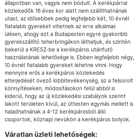
állapotban van, vagyis nem bódult. A kerékpárral
közlekedők 16 éves kor alatt nem szállíthatnának
utast, az idősebbek pedig legfeljebb két, 10 évnél
fiatalabb gyereket vihetnek az erre alkalmas
ülésen, ahogy ezt a Budapesten egyre gyakoribb
gyerekszállító teherbringákon láthatjuk, és szintén
bekerül a KRESZ-be a kerékpáros utánfutó
használatának lehetősége is. Ebben legfeljebb négy,
10 évnél fiatalabb gyereket lehetne vinni. Hogy
mennyire erős a kerékpáros közlekedés
elterjedését övező lobbitevékenység, az a felsorolt
könnyítéseken, módosításokon felül abból is
kiderül, hogy az új közlekedési szabályok szerint
lakott területen kívül, az úttesten egymás mellett is
haladhatnának a 4-12 kerékpárosból álló
csoportok, köznapi nevükön a kerékpáros bolyok.
Váratlan üzleti lehetőségek: