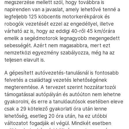
megszerzése mellett szól, hogy továbbra is
napirenden van a javaslat, amely lehetővé tenné a
legfeljebb 125 köbcentis motorkerékpárok és
robogók vezetését ezzel az engedéllyel, illetve
várható az is, hogy az eddigi 40-ről 45 km/órára
emelik a segédmotorok legnagyobb megengedett
sebességét. Azért nem magasabbra, mert ezt
nemzetközi egyezmény szabályozza, még ha az
teljesen elavult is.
A gépesített autóvezetés-tanulásnál is fontosabb
felvetés a családtagi vezetés lehetőségének
megteremtése. A tervezet szerint hozzátartozói
támogatással autópályán és autóúton nem lehetne
gyakorolni, és erre a tanulóautósok esetében eleve
csak a 29 kötelező gyakorlati óra után lenne
lehetőség, esetleg 20 óra után, ha ez utóbbi
változatot fogadják el végül. Mindkét esetben