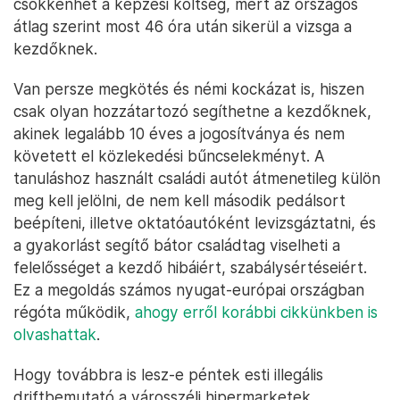
csökkenhet a képzési költség, mert az országos
átlag szerint most 46 óra után sikerül a vizsga a
kezdőknek.
Van persze megkötés és némi kockázat is, hiszen
csak olyan hozzátartozó segíthetne a kezdőknek,
akinek legalább 10 éves a jogosítványa és nem
követett el közlekedési bűncselekményt. A
tanuláshoz használt családi autót átmenetileg külön
meg kell jelölni, de nem kell második pedálsort
beépíteni, illetve oktatóautóként levizsgáztatni, és
a gyakorlást segítő bátor családtag viselheti a
felelősséget a kezdő hibáiért, szabálysértéseiért.
Ez a megoldás számos nyugat-európai országban
régóta működik,
ahogy erről korábbi cikkünkben is
olvashattak
.
Hogy továbbra is lesz-e péntek esti illegális
driftbemutató a városszéli hipermarketek