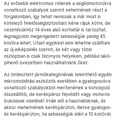
Az erősebb elektromos rollerek a segédmotorokra
vonatkozó szabályok szerint vehetnének részt a
forgalomban, így tehát nemcsak a már most is
kötelező felelősségbiztosítást kéne rájuk kötni, de
vezetésükhöz 14 éves alsó korhatár is tartozhat,
legnagyobb megengedett sebességük pedig 45
km/óra lehet. Utast egyikkel sem lehetne szállítani
az új elképzelés szerint, és két vagy több
oszlopban is csak bizonyos helyeken, például lakó-
pihenő övezetben használhatnánk őket.
Az ömlesztett járműkategóriának tekinthető egyéb
mikromobilitási eszközök esetében a gyalogosokra
vonatkozó szabályokból merítenének a koncepció
összeállítói, de kerékpáros fejvédőt vagy motoros
bukósisak viselését írnák elő a használóiknak, és
akkor mehetnének kerékpárúton, illetve gyalogos-
és kerékpárúton, ha sebességük eléri a 10 km/órát.