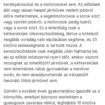
kerékpárosokat és a motorosokat sem. Az előbbiek
álló vagy lassan haladó járművek mellett jobbról
előre mehetnének, a segédmotorosok a sorok közt
vagy szintén jobbról, a motorosok pedig balról,
vagy a sorok közt. Ez a lehetőség csak a
kétkerekűek útkereszteződésig, illetve a kötelező
megállás vonaláig való eljutásában segítene, és 25
km/óra sebességhatár is tartozik hozzá. A
kereszteződésbe csak megállás után hajthatna be,
aki az előbbi módszerrel nyert időt, amikor viszont
mozognak az elmellőzött járművek, a kétkerekűek
nem lehetnének náluk gyorsabbak a manőver
során, és nem akadályozhatnák az irányjelzőt
használó többi járművet sem.
Szintén a korábbi évek gyakorlatához igazodik az a
könnyítés, amellyel bizonyos esetekben a
gyalogosok zavarása nélkül, legfeljebb 10 km/óra