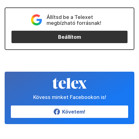
Állítsd be a Telexet
megbízható forrásnak!
Beállítom
Kövess minket Facebookon is!
Követem!