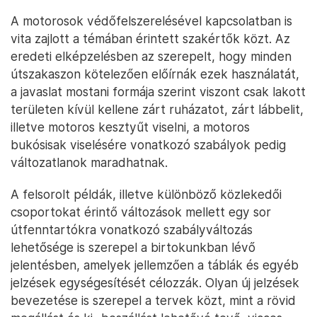
A motorosok védőfelszerelésével kapcsolatban is
vita zajlott a témában érintett szakértők közt. Az
eredeti elképzelésben az szerepelt, hogy minden
útszakaszon kötelezően előírnák ezek használatát,
a javaslat mostani formája szerint viszont csak lakott
területen kívül kellene zárt ruházatot, zárt lábbelit,
illetve motoros kesztyűt viselni, a motoros
bukósisak viselésére vonatkozó szabályok pedig
változatlanok maradhatnak.
A felsorolt példák, illetve különböző közlekedői
csoportokat érintő változások mellett egy sor
útfenntartókra vonatkozó szabályváltozás
lehetősége is szerepel a birtokunkban lévő
jelentésben, amelyek jellemzően a táblák és egyéb
jelzések egységesítését célozzák. Olyan új jelzések
bevezetése is szerepel a tervek közt, mint a rövid