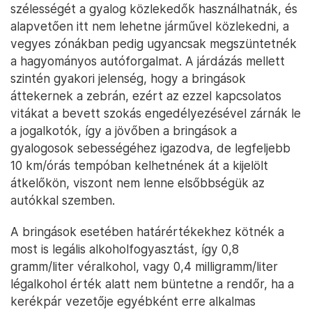
szélességét a gyalog közlekedők használhatnák, és
alapvetően itt nem lehetne járművel közlekedni, a
vegyes zónákban pedig ugyancsak megszüntetnék
a hagyományos autóforgalmat. A járdázás mellett
szintén gyakori jelenség, hogy a bringások
áttekernek a zebrán, ezért az ezzel kapcsolatos
vitákat a bevett szokás engedélyezésével zárnák le
a jogalkotók, így a jövőben a bringások a
gyalogosok sebességéhez igazodva, de legfeljebb
10 km/órás tempóban kelhetnének át a kijelölt
átkelőkön, viszont nem lenne elsőbbségük az
autókkal szemben.
A bringások esetében határértékekhez kötnék a
most is legális alkoholfogyasztást, így 0,8
gramm/liter véralkohol, vagy 0,4 milligramm/liter
légalkohol érték alatt nem büntetne a rendőr, ha a
kerékpár vezetője egyébként erre alkalmas