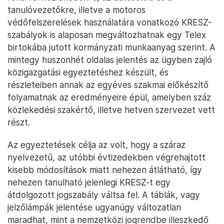
tanulóvezetőkre, illetve a motoros
védőfelszerelések használatára vonatkozó KRESZ-
szabályok is alaposan megváltozhatnak egy Telex
birtokába jutott kormányzati munkaanyag szerint. A
mintegy huszonhét oldalas jelentés az ügyben zajló
közigazgatási egyeztetéshez készült, és
részleteiben annak az egyéves szakmai előkészítő
folyamatnak az eredményeire épül, amelyben száz
közlekedési szakértő, illetve hetven szervezet vett
részt.
Az egyeztetések célja az volt, hogy a száraz
nyelvezetű, az utóbbi évtizedekben végrehajtott
kisebb módosítások miatt nehezen átlátható, így
nehezen tanulható jelenlegi KRESZ-t egy
átdolgozott jogszabály váltsa fel. A táblák, vagy
jelzőlámpák jelentése ugyanúgy változatlan
maradhat, mint a nemzetközi jogrendbe illeszkedő