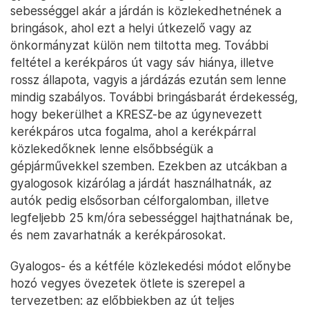
sebességgel akár a járdán is közlekedhetnének a
bringások, ahol ezt a helyi útkezelő vagy az
önkormányzat külön nem tiltotta meg. További
feltétel a kerékpáros út vagy sáv hiánya, illetve
rossz állapota, vagyis a járdázás ezután sem lenne
mindig szabályos. További bringásbarát érdekesség,
hogy bekerülhet a KRESZ-be az úgynevezett
kerékpáros utca fogalma, ahol a kerékpárral
közlekedőknek lenne elsőbbségük a
gépjárművekkel szemben. Ezekben az utcákban a
gyalogosok kizárólag a járdát használhatnák, az
autók pedig elsősorban célforgalomban, illetve
legfeljebb 25 km/óra sebességgel hajthatnának be,
és nem zavarhatnák a kerékpárosokat.
Gyalogos- és a kétféle közlekedési módot előnybe
hozó vegyes övezetek ötlete is szerepel a
tervezetben: az előbbiekben az út teljes