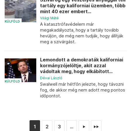
tartály egy kaliforniai üzemben, több
mint 40 ezer embert...
Világi Máté
KÜLFÖLD
A katasztrófavédelem már
megakadályozta, hogy a tartály tovább
hevüljön, de még nem tudják, hogy állítják
meg a szivárgást.
Lemondott a demokraták kaliforniai
kormányzójelöltje, akit azzal
vádoltak meg, hogy elkábított...
Dévai László
KÜLFÖLD
Swalwell már hétfőn jelezte, hogy távozni
fog, de akkor még nem adott meg pontos
időpontot.
1
2
3
...
►
►►