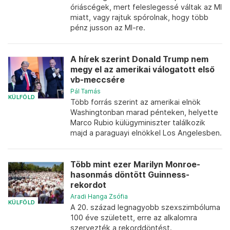
óriáscégek, mert feleslegessé váltak az MI
miatt, vagy rajtuk spórolnak, hogy több
pénz jusson az MI-re.
A hírek szerint Donald Trump nem
megy el az amerikai válogatott első
vb-meccsére
Pál Tamás
KÜLFÖLD
Több forrás szerint az amerikai elnök
Washingtonban marad pénteken, helyette
Marco Rubio külügyminiszter találkozik
majd a paraguayi elnökkel Los Angelesben.
Több mint ezer Marilyn Monroe-
hasonmás döntött Guinness-
rekordot
Aradi Hanga Zsófia
KÜLFÖLD
A 20. század legnagyobb szexszimbóluma
100 éve született, erre az alkalomra
szervezték a rekorddöntést.