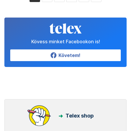
Kövess minket Facebookon is!
Követem!
Telex shop