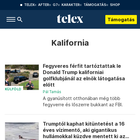
TELEX
AFTER
G7
KARAKTER
TÁMOGATÁS
SHOP
Támogatás
Kalifornia
Fegyveres férfit tartóztattak le
Donald Trump kaliforniai
golfklubjánál az elnök látogatása
előtt
KÜLFÖLD
Pál Tamás
A gyanúsított otthonában még több
fegyverre és lőszerre bukkant az FBI.
Trumptól kaphat kitüntetést a 16
éves vízimentő, aki gigantikus
hullámokkal küzdve mentett ki az...