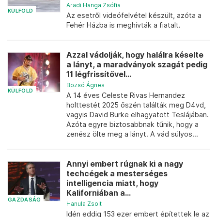
Aradi Hanga Zsófia
KÜLFÖLD
Az esetről videófelvétel készült, azóta a
Fehér Házba is meghívták a fiatalt.
Azzal vádolják, hogy halálra késelte
a lányt, a maradványok szagát pedig
11 légfrissítővel...
Bozsó Ágnes
KÜLFÖLD
A 14 éves Celeste Rivas Hernandez
holttestét 2025 őszén találták meg D4vd,
vagyis David Burke elhagyatott Teslájában.
Azóta egyre biztosabbnak tűnik, hogy a
zenész ölte meg a lányt. A vád súlyos...
Annyi embert rúgnak ki a nagy
techcégek a mesterséges
intelligencia miatt, hogy
Kaliforniában a...
GAZDASÁG
Hanula Zsolt
Idén eddig 153 ezer embert építettek le az