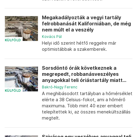
Megakadályozták a vegyi tartály
felrobbanását Kaliforniában, de még
nem múlt el a veszély
Kovács Pál
KÜLFÖLD
Helyi idő szerint hétfő reggelre már
optimistábbak a szakemberek.
Sorsdöntő órák következnek a
megrepedt, robbanásveszélyes
anyagokkal teli óriástartály miatt...
Bakró-Nagy Ferenc
KÜLFÖLD
A meghibásodott tartályban a hőmérséklet
elérte a 38 Celsius-fokot, ami a hőmérő
maximuma. Több mint 40 ezer embert
telepítettek ki, az összes menekültszállás
megtelt.
Szivárog egy veszélyes anyaggal teli