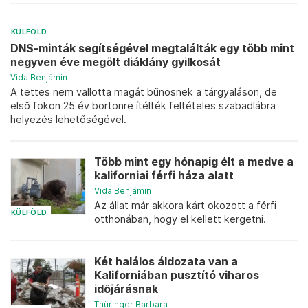
KÜLFÖLD
DNS-minták segítségével megtalálták egy több mint
negyven éve megölt diáklány gyilkosát
Vida Benjámin
A tettes nem vallotta magát bűnösnek a tárgyaláson, de
első fokon 25 év börtönre ítélték feltételes szabadlábra
helyezés lehetőségével.
Több mint egy hónapig élt a medve a
kaliforniai férfi háza alatt
Vida Benjámin
Az állat már akkora kárt okozott a férfi
KÜLFÖLD
otthonában, hogy el kellett kergetni.
Két halálos áldozata van a
Kaliforniában pusztító viharos
időjárásnak
Thüringer Barbara