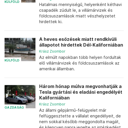
KÜLFÖLD
Hatalmas mennyiségű, helyenként kéthavi
csapadék zúdult le, a villámárvizek és
földcsuszamlások miatt vészhelyzetet
hirdettek ki.
A heves esőzések miatt rendkívüli
állapotot hirdettek Dél-Kaliforniában
Krász Zsombor
Az elmúlt napokban több helyen fordultak
KÜLFÖLD
elő villámárvizek és földcsuszamlások az
amerikai államban.
Három hónap múlva megvonhatják a
Tesla gyártási és eladási engedélyét
Kaliforniában
Krász Zsombor
GAZDASÁG
Az állami gépjármű-felügyelet már
felfüggesztette a vállalat engedélyeit, de
nem sokkal később meggondolta magát,
és kilencven napra jegelte az intézkedést.