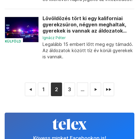
Lövöldözés tört ki egy kaliforniai
gyerekzsúron, négyen meghaltak,
gyerekek is vannak az áldozatok...
Ignácz Péter
KÜLFÖLD
Legalább 15 embert lőtt meg egy támadó.
Az áldozatok között tíz év körüli gyerekek
is vannak.
1
2
3
...
◄
►
►►
Kövess minket Facebookon is!