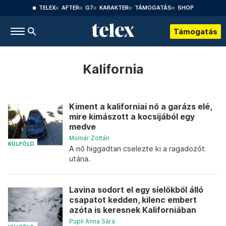
TELEX
AFTER
G7
KARAKTER
TÁMOGATÁS
SHOP
Támogatás
Kalifornia
Kiment a kaliforniai nő a garázs elé,
mire kimászott a kocsijából egy
medve
Molnár Zoltán
KÜLFÖLD
A nő higgadtan cselezte ki a ragadozót
utána.
Lavina sodort el egy síelőkből álló
csapatot kedden, kilenc embert
azóta is keresnek Kaliforniában
Pupli Anna Sára