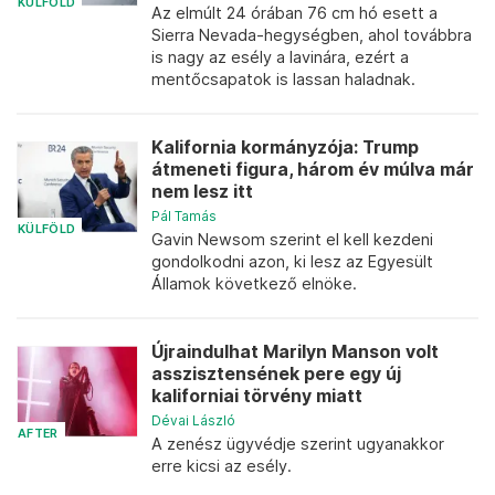
KÜLFÖLD
Az elmúlt 24 órában 76 cm hó esett a
Sierra Nevada-hegységben, ahol továbbra
is nagy az esély a lavinára, ezért a
mentőcsapatok is lassan haladnak.
Kalifornia kormányzója: Trump
átmeneti figura, három év múlva már
nem lesz itt
Pál Tamás
KÜLFÖLD
Gavin Newsom szerint el kell kezdeni
gondolkodni azon, ki lesz az Egyesült
Államok következő elnöke.
Újraindulhat Marilyn Manson volt
asszisztensének pere egy új
kaliforniai törvény miatt
Dévai László
AFTER
A zenész ügyvédje szerint ugyanakkor
erre kicsi az esély.