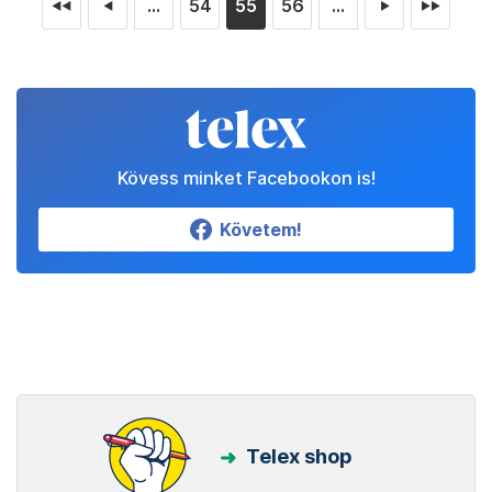
...
54
55
56
...
◄◄
◄
►
►►
Kövess minket Facebookon is!
Követem!
Telex shop