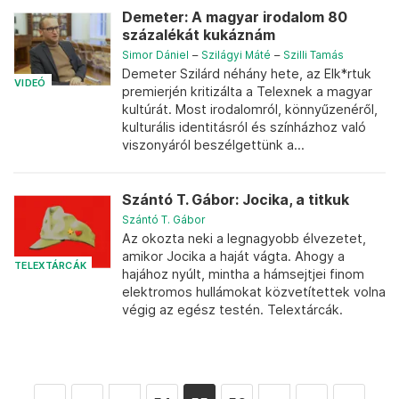
Demeter: A magyar irodalom 80
százalékát kukáznám
Simor Dániel
–
Szilágyi Máté
–
Szilli Tamás
Demeter Szilárd néhány hete, az Elk*rtuk
VIDEÓ
premierjén kritizálta a Telexnek a magyar
kultúrát. Most irodalomról, könnyűzenéről,
kulturális identitásról és színházhoz való
viszonyáról beszélgettünk a...
Szántó T. Gábor: Jocika, a titkuk
Szántó T. Gábor
Az okozta neki a legnagyobb élvezetet,
amikor Jocika a haját vágta. Ahogy a
TELEXTÁRCÁK
hajához nyúlt, mintha a hámsejtjei finom
elektromos hullámokat közvetítettek volna
végig az egész testén. Telextárcák.