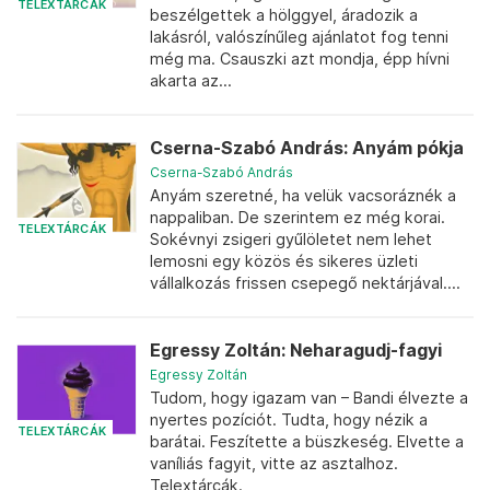
TELEXTÁRCÁK
beszélgettek a hölggyel, áradozik a
lakásról, valószínűleg ajánlatot fog tenni
még ma. Csauszki azt mondja, épp hívni
akarta az...
Cserna-Szabó András: Anyám pókja
Cserna-Szabó András
Anyám szeretné, ha velük vacsoráznék a
nappaliban. De szerintem ez még korai.
TELEXTÁRCÁK
Sokévnyi zsigeri gyűlöletet nem lehet
lemosni egy közös és sikeres üzleti
vállalkozás frissen csepegő nektárjával....
Egressy Zoltán: Neharagudj-fagyi
Egressy Zoltán
Tudom, hogy igazam van – Bandi élvezte a
nyertes pozíciót. Tudta, hogy nézik a
TELEXTÁRCÁK
barátai. Feszítette a büszkeség. Elvette a
vaníliás fagyit, vitte az asztalhoz.
Telextárcák.