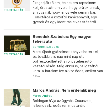
Elragadják tőlem, és nekem tapsolnom
kell, éreztetnem vele, hogy örülök annak,
TELEXTÁRCÁK
amit csinál, hogy nincs vele semmi baj.
Telextárca a közelítő karácsonyról, egy
gyerek és egy identitás elveszítéséről.
Benedek Szabolcs: Egy magyar
teherautó
Benedek Szabolcs
Marci újabb győzelmet könyvelhetett el,
TELEXTÁRCÁK
és továbbra is nap mint nap ott
pöffeszkedhetett a roncsteherautó
vezetőülésén. Még akkor is, ha igazából
unta. A hatalom íze akkor édes, amikor van
kin...
Maros András: Nem érdemlik meg
Maros András
Boldogan hívja az ügynök Csauszkit,
lelkendezik, egészen mostanáig