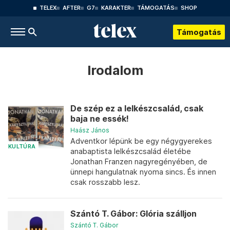
TELEX
AFTER
G7
KARAKTER
TÁMOGATÁS
SHOP
Támogatás
Irodalom
De szép ez a lelkészcsalád, csak
baja ne essék!
Haász János
Adventkor lépünk be egy négygyerekes
KULTÚRA
anabaptista lelkészcsalád életébe
Jonathan Franzen nagyregényében, de
ünnepi hangulatnak nyoma sincs. És innen
csak rosszabb lesz.
Szántó T. Gábor: Glória szálljon
Szántó T. Gábor