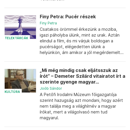
Finy Petra: Pucér részek
Finy Petra
Csatakos örömmel érkezünk a moziba,
igazi páholyba ülünk, mint az urak. Aztán
TELEXTÁRCÁK
elindul a film, és mi várjuk boldogan a
pucérságot, elégedetten ülünk a
helyünkön, ám amikor a jól megérdemelt...
„Mi még mindig csak eljátsszuk az
írót” – Demeter Szilárd vitairatot írt a
szerinte gyenge magyar...
Joób Sándor
KULTÚRA
A Petőfi Irodalmi Múzeum főigazgatója
szerint hazugság azt mondani, hogy azért
nem találja meg a világhírnév a magyar
írókat, mert a világolvasó nem tud
magyarul.