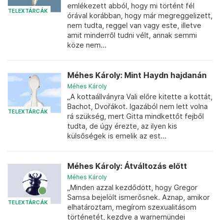
emlékezett abból, hogy mi történt fél
TELEXTÁRCÁK
órával korábban, hogy már megreggelizett,
nem tudta, reggel van vagy este, illetve
amit minderről tudni vélt, annak semmi
köze nem...
Méhes Károly: Mint Haydn hajdanán
Méhes Károly
„A kottaállványra Vali előre kitette a kottát,
Bachot, Dvořákot. Igazából nem lett volna
TELEXTÁRCÁK
rá szükség, mert Gitta mindkettőt fejből
tudta, de úgy érezte, az ilyen kis
külsőségek is emelik az est...
Méhes Károly: Átváltozás előtt
Méhes Károly
„Minden azzal kezdődött, hogy Gregor
Samsa bejelölt ismerősnek. Aznap, amikor
TELEXTÁRCÁK
elhatároztam, megírom szexualitásom
történetét, kezdve a warnemündei