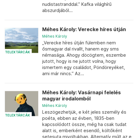
nudistastranddal.” Kafka világhírű
abszurdjából...
Méhes Károly: Verecke híres útján
Méhes Károly
„Verecke híres útján fülemben nem
ősmagyar dal rivallt, hanem egy sms
TELEXTÁRCÁK
némasága. Ahogy döcögtem, eszembe
jutott, hogy is ne jutott volna, hogy
ismertem egy családot, Pöndöreyéket,
ami már nincs.” Az...
Méhes Károly: Vasárnapi felelés
magyar irodalomból
Méhes Károly
Leszögezhetjük, e két jeles személy és
TELEXTÁRCÁK
poéta, ebben az évben, 1835-ben
kapcsolódott össze, még ha csak tudat
alatt is, emberként esendő, költőként
setesuta mivoltukban. Alternatív múlt az e