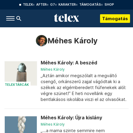
TELEX
AFTER
G7
KARAKTER
TÁMOGATÁS
SHOP
Támogatás
Méhes Károly
Méhes Károly: A beszéd
Méhes Károly
„Aztán amikor megszólalt a megváltó
csengő, orkánszerű zajjal vágódtak ki a
TELEXTÁRCÁK
székek az elgémberedett fiúfenekek alól:
végre szünet!” E heti novellánk egy
bentlakásos iskolába viszi el az olvasókat.
Méhes Károly: Újra kislány
Méhes Károly
„...a mama szinte semmire nem