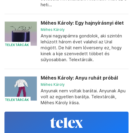
heti...
Méhes Károly: Egy hajnyírásnyi élet
Méhes Károly
Anyai nagyapámra gondolok, aki szintén
lehúzott három évet valahol az Ural
TELEXTÁRCÁK
mögött. De hát nem lóverseny ez, hogy
kinek a kije szenvedett többet és
súlyosabban. Telextárcák.
Méhes Károly: Anyu ruhát próbál
Méhes Károly
Anyunak nem voltak barátai. Anyunak Apu
volt az egyetlen barátja. Telextárcák,
TELEXTÁRCÁK
Méhes Károly írása.