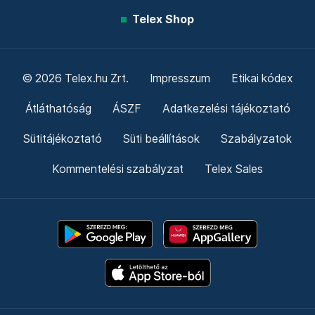
Telex Shop
© 2026 Telex.hu Zrt.
Impresszum
Etikai kódex
Átláthatóság
ÁSZF
Adatkezelési tájékoztató
Sütitájékoztató
Süti beállítások
Szabályzatok
Kommentelési szabályzat
Telex Sales