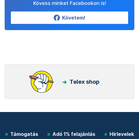
Kövess minket Facebookon is!
Követem!
Telex shop
Támogatás
Adó 1% felajánlás
Hírlevelek