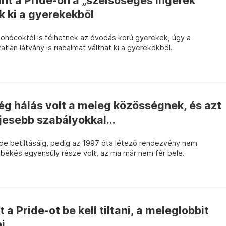
t a Pride-on a „szélsőséges ingerek”
k ki a gyerekekből
bohócoktól is félhetnek az óvodás korú gyerekek, úgy a
tlan látvány is riadalmat válthat ki a gyerekekből.
g hálás volt a meleg közösségnek, és azt
jesebb szabályokkal...
ride betiltásáig, pedig az 1997 óta létező rendezvény nem
 békés egyensúly része volt, az ma már nem fér bele.
 a Pride-ot be kell tiltani, a meleglobbit
ni