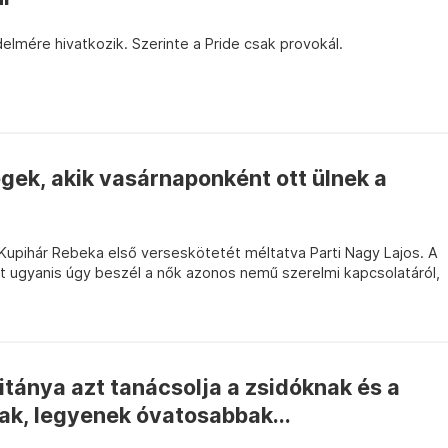
lmére hivatkozik. Szerinte a Pride csak provokál.
gek, akik vasárnaponként ott ülnek a
 Kupihár Rebeka első verseskötetét méltatva Parti Nagy Lajos. A
t ugyanis úgy beszél a nők azonos nemű szerelmi kapcsolatáról,
itánya azt tanácsolja a zsidóknak és a
k, legyenek óvatosabbak...