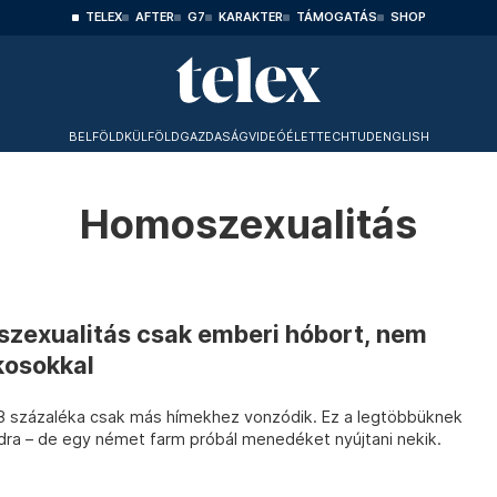
TELEX
AFTER
G7
KARAKTER
TÁMOGATÁS
SHOP
BELFÖLD
KÜLFÖLD
GAZDASÁG
VIDEÓ
ÉLET
TECHTUD
ENGLISH
Homoszexualitás
szexualitás csak emberi hóbort, nem
kosokkal
 8 százaléka csak más hímekhez vonzódik. Ez a legtöbbüknek
ídra – de egy német farm próbál menedéket nyújtani nekik.