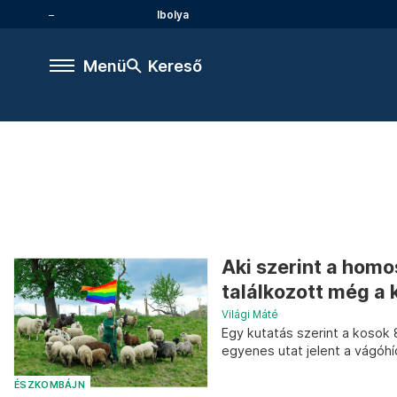
Ibolya
Menü
Kereső
Aki szerint a homo
találkozott még a 
Világi Máté
Egy kutatás szerint a kosok
egyenes utat jelent a vágóh
ÉSZKOMBÁJN