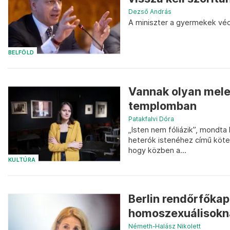
Dezső András
A miniszter a gyermekek véde
BELFÖLD
Vannak olyan mele
templomban
Patakfalvi Dóra
„Isten nem fóliázik”, mondta
heterók istenéhez című köte
hogy közben a...
KULTÚRA
Berlin rendőrfőkap
homoszexuálisokna
Németh-Halász Nikolett