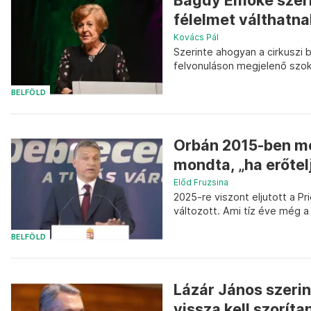
Bagdy Emőke szerin
félelmet válthatna
Kovács Pál
Szerinte ahogyan a cirkuszi 
felvonuláson megjelenő szoka
BELFÖLD
Orbán 2015-ben mé
mondta, „ha erőtel
Előd Fruzsina
2025-re viszont eljutott a P
változott. Ami tíz éve még a
BELFÖLD
Lázár János szerint
vissza kell szoríta