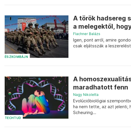
A török hadsereg s
a melegektől, hog
Flachner Balázs
Igen, pont arról, amire gond
csak eljátsszák a leszerelés
ÉSZKOMBÁJN
A homoszexualitás
maradhatott fenn
Nagy Nikoletta
Evolúcióbiológiai szempontbó
ha nem tette, az azt jelenti
Scheuring...
TECHTUD