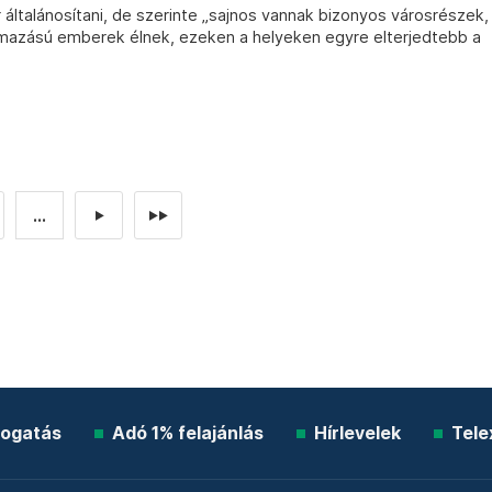
általánosítani, de szerinte „sajnos vannak bizonyos városrészek,
mazású emberek élnek, ezeken a helyeken egyre elterjedtebb a
...
►
►►
ogatás
Adó 1% felajánlás
Hírlevelek
Tele