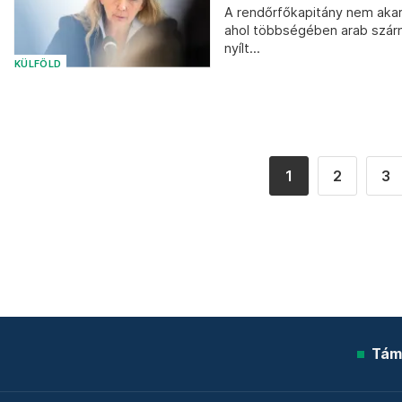
A rendőrfőkapitány nem akar 
ahol többségében arab szár
nyílt...
KÜLFÖLD
1
2
3
Tám