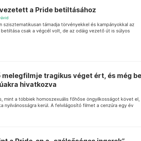
 vezetett a Pride betiltásához
Dávid
n szisztematikusan támadja törvényekkel és kampányokkal az
tiltása csak a végcél volt, de az odáig vezető út is súlyos
ő melegfilmje tragikus véget ért, és még b
orúakra hivatkozva
 mint a többiek homoszexuális főhőse öngyilkosságot követ el,
a nyilvánosságra kerül. A felvilágosító filmet a cenzúra egy év