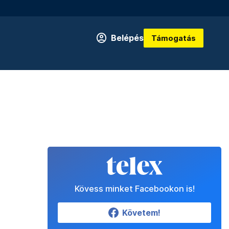
Belépés
Támogatás
Kövess minket Facebookon is!
Követem!