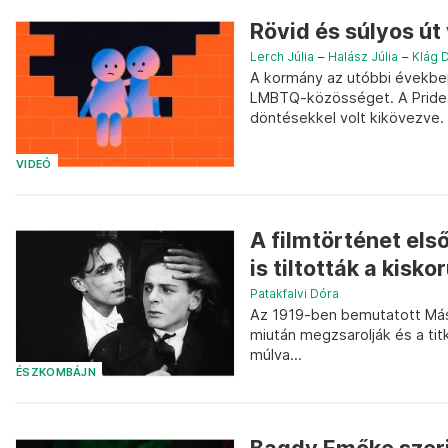
Rövid és súlyos út
Lerch Júlia
–
Halász Júlia
–
Klág 
A kormány az utóbbi évekbe
LMBTQ-közösséget. A Pride be
döntésekkel volt kikövezve.
VIDEÓ
A filmtörténet els
is tiltották a kisk
Patakfalvi Dóra
Az 1919-ben bemutatott Más,
miután megzsarolják és a titk
múlva...
ÉSZKOMBÁJN