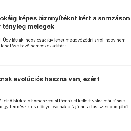
okáig képes bizonyítékot kért a sorozáson
y tényleg melegek
ol. Úgy látták, hogy csak így lehet meggyőződni arról, hogy nem
t lehetővé tevő homoszexualitást.
nak evolúciós haszna van, ezért
l első blikkre a homoszexualitásnak el kellett volna már tűnnie –
, hogy természetes előnyei vannak a fajfenntartás szempontjából.