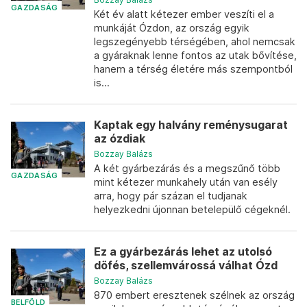
GAZDASÁG
Két év alatt kétezer ember veszíti el a
munkáját Ózdon, az ország egyik
legszegényebb térségében, ahol nemcsak
a gyáraknak lenne fontos az utak bővítése,
hanem a térség életére más szempontból
is...
Kaptak egy halvány reménysugarat
az ózdiak
Bozzay Balázs
A két gyárbezárás és a megszűnő több
GAZDASÁG
mint kétezer munkahely után van esély
arra, hogy pár százan el tudjanak
helyezkedni újonnan betelepülő cégeknél.
Ez a gyárbezárás lehet az utolsó
döfés, szellemvárossá válhat Ózd
Bozzay Balázs
870 embert eresztenek szélnek az ország
BELFÖLD