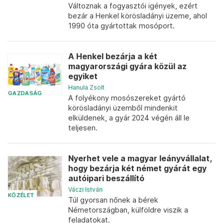
Változnak a fogyasztói igények, ezért
bezár a Henkel körösladányi üzeme, ahol
1990 óta gyártottak mosóport.
A Henkel bezárja a két
magyarországi gyára közül az
egyiket
Hanula Zsolt
GAZDASÁG
A folyékony mosószereket gyártó
körösladányi üzemből mindenkit
elküldenek, a gyár 2024 végén áll le
teljesen.
Nyerhet vele a magyar leányvállalat,
hogy bezárja két német gyárát egy
autóipari beszállító
Váczi István
KÖZÉLET
Túl gyorsan nőnek a bérek
Németországban, külföldre viszik a
feladatokat.