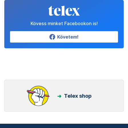
Kövess minket Facebookon is!
Követem!
Telex shop