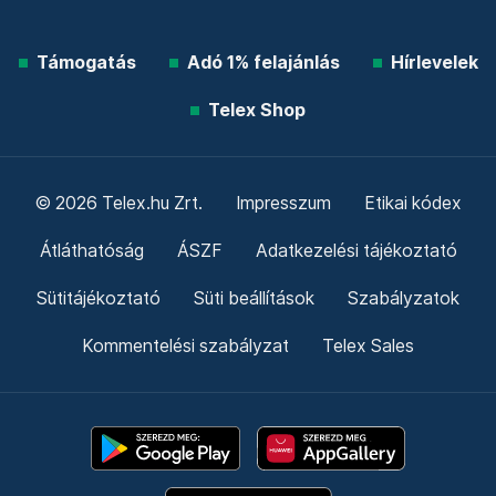
Támogatás
Adó 1% felajánlás
Hírlevelek
Telex Shop
© 2026 Telex.hu Zrt.
Impresszum
Etikai kódex
Átláthatóság
ÁSZF
Adatkezelési tájékoztató
Sütitájékoztató
Süti beállítások
Szabályzatok
Kommentelési szabályzat
Telex Sales