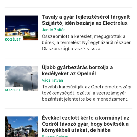
Tavaly a gyár fejlesztéséről tárgyalt
Szijjártó, idén bezárja az Electrolux
Jandó Zoltán
Összeomlott a kereslet, megugrottak a
KÖZÉLET
bérek, a termelést Nyíregyházáról részben
Olaszországba viszik vissza.
Újabb gyárbezárás borzolja a
kedélyeket az Opelnél
Váczi István
Tovább karcsúsítják az Opel németországi
KÖZÉLET
tevékenységét, ezúttal a szerszámgyár
bezárását jelentette be a menedzsment.
Évekkel ezelőtt kérte a kormányt az
Ózdról távozó gyár, hogy bővítsék a
környékbeli utakat, de hiába
Bozzay Balázs