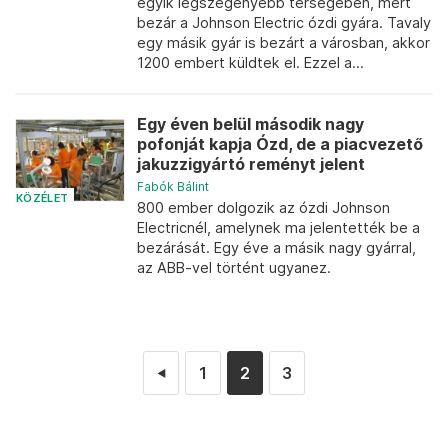
egyik legszegényebb térségében, mert
bezár a Johnson Electric ózdi gyára. Tavaly
egy másik gyár is bezárt a városban, akkor
1200 embert küldtek el. Ezzel a...
Egy éven belül második nagy
pofonját kapja Ózd, de a piacvezető
jakuzzigyártó reményt jelent
Fabók Bálint
KÖZÉLET
800 ember dolgozik az ózdi Johnson
Electricnél, amelynek ma jelentették be a
bezárását. Egy éve a másik nagy gyárral,
az ABB-vel történt ugyanez.
1
2
3
◄