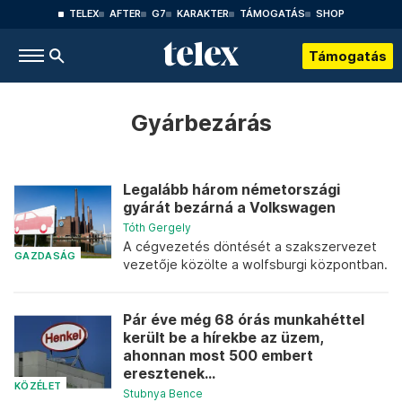
TELEX
AFTER
G7
KARAKTER
TÁMOGATÁS
SHOP
Támogatás
Gyárbezárás
Legalább három németországi
gyárát bezárná a Volkswagen
Tóth Gergely
A cégvezetés döntését a szakszervezet
GAZDASÁG
vezetője közölte a wolfsburgi központban.
Pár éve még 68 órás munkahéttel
került be a hírekbe az üzem,
ahonnan most 500 embert
eresztenek...
KÖZÉLET
Stubnya Bence