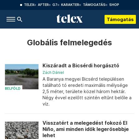
TELEX
AFTER
G7
KARAKTER
TÁMOGATÁS
SHOP
Támogatás
Globális felmelegedés
Kiszáradt a Bicsérdi horgásztó
Zách Dániel
A Baranya megyei Bicsérd településen
található tó eredeti maximális mélysége
BELFÖLD
2,5 méter, területe közel három hektár.
Négy évvel ezelőtt szintén eltűnt belőle a
víz.
Visszatért a melegedést fokozó El
Niño, ami minden idők legerősebbje
lehet