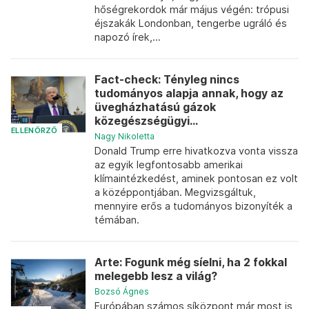
hőségrekordok már május végén: trópusi
éjszakák Londonban, tengerbe ugráló és
napozó írek,...
Fact-check: Tényleg nincs
tudományos alapja annak, hogy az
üvegházhatású gázok
közegészségügyi...
ELLENŐRZŐ
Nagy Nikoletta
Donald Trump erre hivatkozva vonta vissza
az egyik legfontosabb amerikai
klímaintézkedést, aminek pontosan ez volt
a középpontjában. Megvizsgáltuk,
mennyire erős a tudományos bizonyíték a
témában.
Arte: Fogunk még síelni, ha 2 fokkal
melegebb lesz a világ?
Bozsó Ágnes
Európában számos síközpont már most is