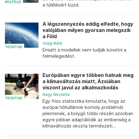
KÜLFÖLD
a túlélésért küzd.
A légszennyezés eddig elfedte, hogy
valójában milyen gyorsan melegszik
a Föld
Világi Máté
TECHTUD
Emiatt a modellek nem tudják követni a
felmelegedést.
Európában egyre többen halnak meg
a klímaváltozás miatt, Ázsiában
viszont javul az alkalmazkodás
Nagy Nikoletta
TECHTUD
Egy friss statisztika kimutatta, hogy az
európai hőhullámok komoly problémát
jelentenek, a bolygó többi részén azonban
egyre jobban adaptálódik az emberiség a
klímaváltozás okozta természeti...