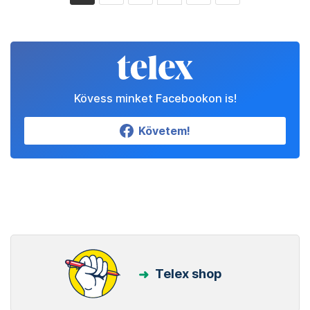
Kövess minket Facebookon is!
Követem!
Telex shop