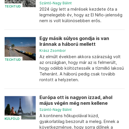
Szántó-Nagy Bálint
TECHTUD
2024 úgy lett a mérések kezdete óta a
legmelegebb év, hogy az El Niño-jelenség
nem is volt különösebben erős.
Egy másik súlyos gondja is van
Iránnak a háború mellett
Krász Zsombor
Az elmúlt években akkora szárazság volt
TECHTUD
az országban, hogy már az is felmerült,
hogy odébb költöztessék a tízmillió lakosú
Teheránt. A háború pedig csak tovább
rontott a helyzeten.
Európa ott is nagyon izzad, ahol
május végén még nem kellene
Szántó-Nagy Bálint
A kontinens hőkupolával küzd,
KÜLFÖLD
gyakorlatilag beszorult a meleg. Ennek a
következménye, hogy sorra dőlnek a