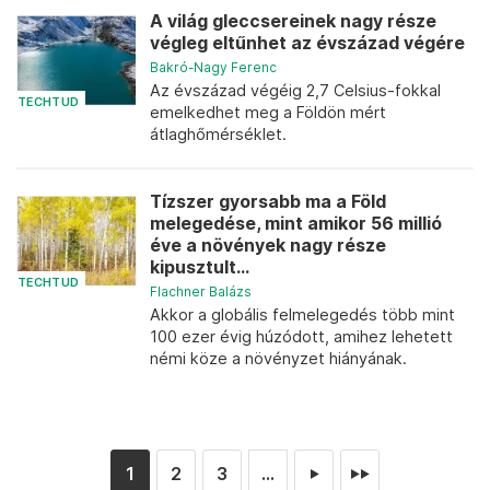
A világ gleccsereinek nagy része
végleg eltűnhet az évszázad végére
Bakró-Nagy Ferenc
Az évszázad végéig 2,7 Celsius-fokkal
TECHTUD
emelkedhet meg a Földön mért
átlaghőmérséklet.
Tízszer gyorsabb ma a Föld
melegedése, mint amikor 56 millió
éve a növények nagy része
kipusztult...
TECHTUD
Flachner Balázs
Akkor a globális felmelegedés több mint
100 ezer évig húzódott, amihez lehetett
némi köze a növényzet hiányának.
1
2
3
...
►
►►