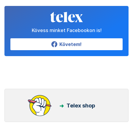
Kövess minket Facebookon is!
Követem!
Telex shop