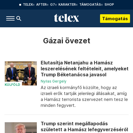
TELEX
AFTER
G7
KARAKTER
TÁMOGATÁS
SHOP
Támogatás
Gázai övezet
Elutasítja Netanjahu a Hamász
leszerelésének feltételeit, amelyeket
Trump Béketanácsa javasol
Nyilas Gergely
KÜLFÖLD
Az izraeli kormányfő közölte, hogy az
izraeli erők tartják jelenlegi állásaikat, amíg
a Hamász terrorista szervezet nem tesz le
minden fegyvert.
Trump szerint megállapodás
született a Hamász lefegyverzéséről