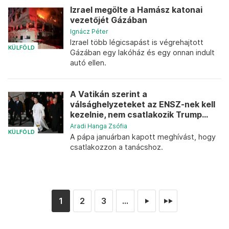
Izrael megölte a Hamász katonai
vezetőjét Gázában
Ignácz Péter
Izrael több légicsapást is végrehajtott
KÜLFÖLD
Gázában egy lakóház és egy onnan indult
autó ellen.
A Vatikán szerint a
válsághelyzeteket az ENSZ-nek kell
kezelnie, nem csatlakozik Trump...
Aradi Hanga Zsófia
KÜLFÖLD
A pápa januárban kapott meghívást, hogy
csatlakozzon a tanácshoz.
1
2
3
...
►
►►