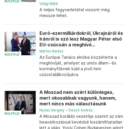
KÜLFÖLD
Világi Máté
A teljes fegyverletétel viszont még
messze lehet.
Euró-ezermilliárdokról, Ukrajnáról és
Iránról is szó lesz Magyar Péter első
EU-csúcsán a meghívó...
Márton Balázs
KÜLFÖLD
Az Európai Tanács elnöke közzétette a
meghívóját, amelyet az uniós állam- és
kormányfőknek küld a jövő heti
csúcstalálkozójukra.
A Moszad nem azért különleges,
mert okosabbak vagyunk, hanem,
mert nincs más választásunk
Nyilas Gergely
–
Dezső András
KÜLFÖLD
A Moszad korábbi vezetője szerint az iráni
beavatkozással kevésbé kiszámíthatatlan
lett a világ. Yossi Cohen Budapesten adott