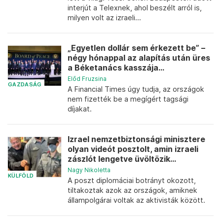
interjút a Telexnek, ahol beszélt arról is,
milyen volt az izraeli...
„Egyetlen dollár sem érkezett be” –
négy hónappal az alapítás után üres
a Béketanács kasszája...
Előd Fruzsina
GAZDASÁG
A Financial Times úgy tudja, az országok
nem fizették be a megígért tagsági
díjakat.
Izrael nemzetbiztonsági minisztere
olyan videót posztolt, amin izraeli
zászlót lengetve üvöltözik...
Nagy Nikoletta
KÜLFÖLD
A poszt diplomáciai botrányt okozott,
tiltakoztak azok az országok, amiknek
állampolgárai voltak az aktivisták között.