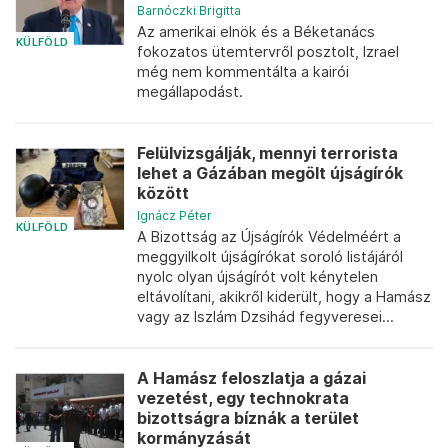
Barnóczki Brigitta
Az amerikai elnök és a Béketanács
KÜLFÖLD
fokozatos ütemtervről posztolt, Izrael
még nem kommentálta a kairói
megállapodást.
Felülvizsgálják, mennyi terrorista
lehet a Gázában megölt újságírók
között
Ignácz Péter
KÜLFÖLD
A Bizottság az Újságírók Védelméért a
meggyilkolt újságírókat soroló listájáról
nyolc olyan újságírót volt kénytelen
eltávolítani, akikről kiderült, hogy a Hamász
vagy az Iszlám Dzsihád fegyveresei...
A Hamász feloszlatja a gázai
vezetést, egy technokrata
bizottságra bíznák a terület
kormányzását