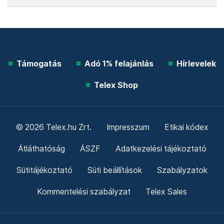
Támogatás
Adó 1% felajánlás
Hírlevelek
Telex Shop
© 2026 Telex.hu Zrt.
Impresszum
Etikai kódex
Átláthatóság
ÁSZF
Adatkezelési tájékoztató
Sütitájékoztató
Süti beállítások
Szabályzatok
Kommentelési szabályzat
Telex Sales