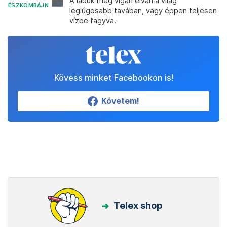
A lábuk meg vígan elvan a világ
ÉSZKOMBÁJN
leglúgosabb tavában, vagy éppen teljesen
vízbe fagyva.
Kövess minket Facebookon is!
Követem!
Telex shop