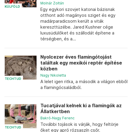
Molnár Zoltán
KÜLFÖLD
Egy egykori szovjet katonai bázisnak
otthont adó magányos sziget és egy
madárparadicsom került a viták
kereszttüzébe. Jared Kushner cége
luxusüdülőket és szállodát építene a
térségben, és a...
Nyolcezer éves flamingótojást
találtak egy mexikói reptér építése
közben
Nagy Nikoletta
TECHTUD
A lelet igen ritka, a második a világon ebből
a flamingócsaládból.
Tucatjával kelnek ki a flamingók az
Állatkertben
Bakró-Nagy Ferenc
További tojások is várják, hogy feltörje
TECHTUD
őket egy apró rózsaszín csőr.