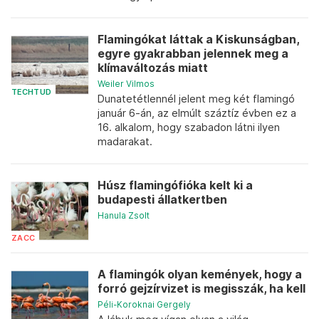
Flamingókat láttak a Kiskunságban,
egyre gyakrabban jelennek meg a
klímaváltozás miatt
Weiler Vilmos
TECHTUD
Dunatetétlennél jelent meg két flamingó
január 6-án, az elmúlt száztíz évben ez a
16. alkalom, hogy szabadon látni ilyen
madarakat.
Húsz flamingófióka kelt ki a
budapesti állatkertben
Hanula Zsolt
ZACC
A flamingók olyan kemények, hogy a
forró gejzírvizet is megisszák, ha kell
Péli-Koroknai Gergely