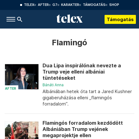
TELEX
AFTER
G7
KARAKTER
TÁMOGATÁS
SHOP
Támogatás
Flamingó
Dua Lipa inspirálónak nevezte a
Trump veje elleni albániai
tüntetéseket
Bánáti Anna
AFTER
Albániában hetek óta tart a Jared Kushner
gigaberuházása elleni „flamingós
forradalom”.
Flamingós forradalom kezdődött
Albániában Trump vejének
megaprojektje ellen