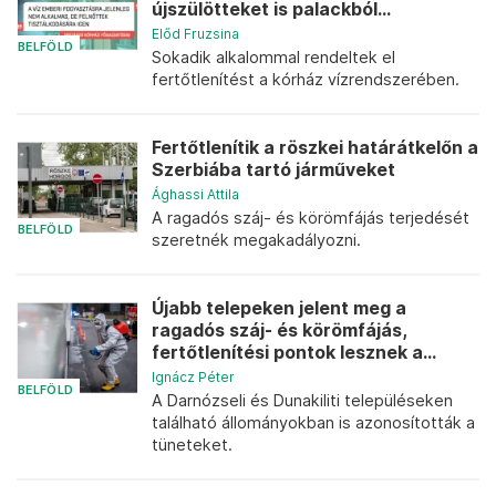
újszülötteket is palackból...
Előd Fruzsina
BELFÖLD
Sokadik alkalommal rendeltek el
fertőtlenítést a kórház vízrendszerében.
Fertőtlenítik a röszkei határátkelőn a
Szerbiába tartó járműveket
Ághassi Attila
A ragadós száj- és körömfájás terjedését
BELFÖLD
szeretnék megakadályozni.
Újabb telepeken jelent meg a
ragadós száj- és körömfájás,
fertőtlenítési pontok lesznek a...
Ignácz Péter
BELFÖLD
A Darnózseli és Dunakiliti településeken
található állományokban is azonosították a
tüneteket.