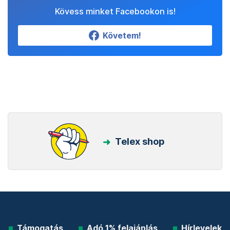
Kövess minket Facebookon is!
Követem!
Telex shop
Támogatás
Adó 1% felajánlás
Hírlevelek