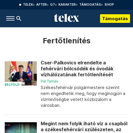
TELEX
AFTER
G7
KARAKTER
TÁMOGATÁS
SHOP
Támogatás
Fertőtlenítés
Cser-Palkovics elrendelte a
fehérvári bölcsődék és óvodák
vízhálózatának fertőtlenítését
Pál Tamás
BELFÖLD
Székesfehérvár polgármestere szerint
nem engedhetik meg, hogy meginogjon a
vízminőségbe vetett közbizalom a
városban.
Megint nem folyik iható víz a csapból
a székesfehérvári szülészeten, az