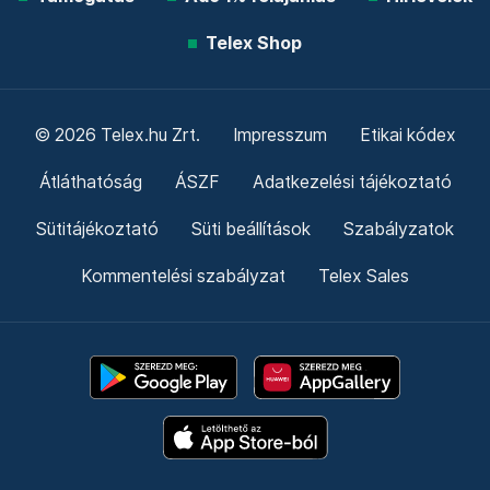
Telex Shop
© 2026 Telex.hu Zrt.
Impresszum
Etikai kódex
Átláthatóság
ÁSZF
Adatkezelési tájékoztató
Sütitájékoztató
Süti beállítások
Szabályzatok
Kommentelési szabályzat
Telex Sales