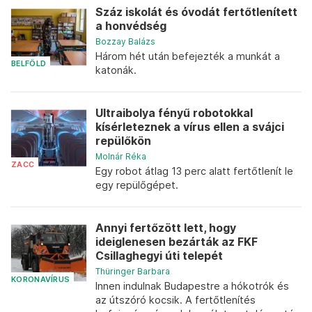
Száz iskolát és óvodát fertőtlenített
a honvédség
Bozzay Balázs
Három hét után befejezték a munkát a
BELFÖLD
katonák.
Ultraibolya fényű robotokkal
kísérleteznek a vírus ellen a svájci
repülőkön
Molnár Réka
ZACC
Egy robot átlag 13 perc alatt fertőtlenít le
egy repülőgépet.
Annyi fertőzött lett, hogy
ideiglenesen bezárták az FKF
Csillaghegyi úti telepét
Thüringer Barbara
KORONAVÍRUS
Innen indulnak Budapestre a hókotrók és
az útszóró kocsik. A fertőtlenítés