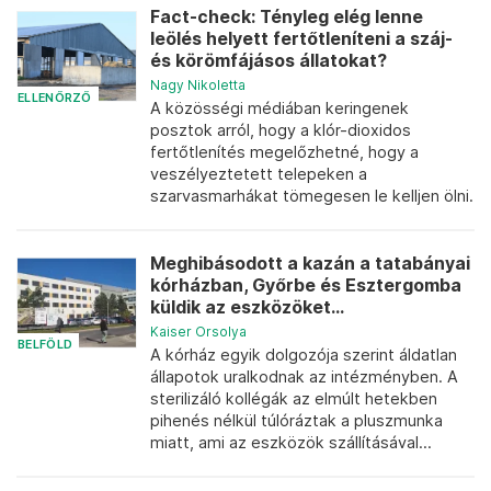
Fact-check: Tényleg elég lenne
leölés helyett fertőtleníteni a száj-
és körömfájásos állatokat?
Nagy Nikoletta
ELLENŐRZŐ
A közösségi médiában keringenek
posztok arról, hogy a klór-dioxidos
fertőtlenítés megelőzhetné, hogy a
veszélyeztetett telepeken a
szarvasmarhákat tömegesen le kelljen ölni.
Meghibásodott a kazán a tatabányai
kórházban, Győrbe és Esztergomba
küldik az eszközöket...
Kaiser Orsolya
BELFÖLD
A kórház egyik dolgozója szerint áldatlan
állapotok uralkodnak az intézményben. A
sterilizáló kollégák az elmúlt hetekben
pihenés nélkül túlóráztak a pluszmunka
miatt, ami az eszközök szállításával...