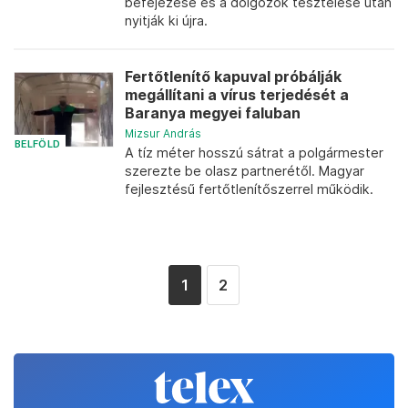
befejezése és a dolgozók tesztelése után
nyitják ki újra.
Fertőtlenítő kapuval próbálják
megállítani a vírus terjedését a
Baranya megyei faluban
Mizsur András
BELFÖLD
A tíz méter hosszú sátrat a polgármester
szerezte be olasz partnerétől. Magyar
fejlesztésű fertőtlenítőszerrel működik.
1
2