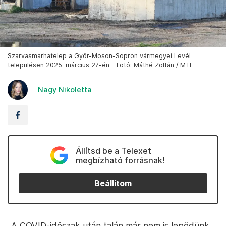
Szarvasmarhatelep a Győr-Moson-Sopron vármegyei Levél
településen 2025. március 27-én – Fotó: Máthé Zoltán / MTI
Nagy Nikoletta
Állítsd be a Telexet
megbízható forrásnak!
Beállítom
„A COVID-időszak után talán már nem is lepődünk