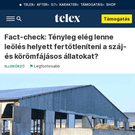
TELEX
AFTER
G7
KARAKTER
TÁMOGATÁS
SHOP
Támogatás
Fact-check: Tényleg elég lenne
leölés helyett fertőtleníteni a száj-
és körömfájásos állatokat?
Legfontosabb
ELLENŐRZŐ