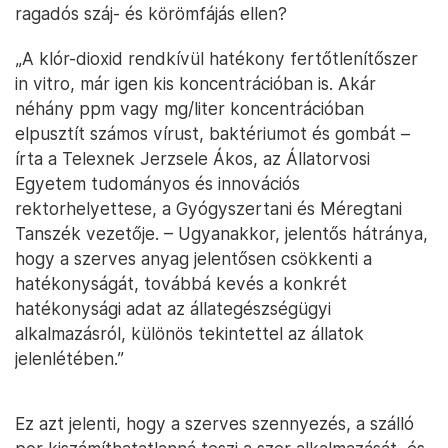
ragadós száj- és körömfájás ellen?
„A klór-dioxid rendkívül hatékony fertőtlenítőszer
in vitro, már igen kis koncentrációban is. Akár
néhány ppm vagy mg/liter koncentrációban
elpusztít számos vírust, baktériumot és gombát –
írta a Telexnek Jerzsele Ákos, az Állatorvosi
Egyetem tudományos és innovációs
rektorhelyettese, a Gyógyszertani és Méregtani
Tanszék vezetője. – Ugyanakkor, jelentős hátránya,
hogy a szerves anyag jelentősen csökkenti a
hatékonyságát, továbbá kevés a konkrét
hatékonysági adat az állategészségügyi
alkalmazásról, különös tekintettel az állatok
jelenlétében.”
Ez azt jelenti, hogy a szerves szennyezés, a szálló