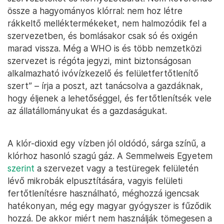
össze a hagyományos klórral: nem hoz létre
rákkeltő melléktermékeket, nem halmozódik fel a
szervezetben, és bomlásakor csak só és oxigén
marad vissza. Még a WHO is és több nemzetközi
szervezet is régóta jegyzi, mint biztonságosan
alkalmazható ivóvízkezelő és felületfertőtlenítő
szert” – írja a poszt, azt tanácsolva a gazdáknak,
hogy éljenek a lehetőséggel, és fertőtlenítsék vele
az állatállományukat és a gazdaságukat.
A klór-dioxid egy vízben jól oldódó, sárga színű, a
klórhoz hasonló szagú gáz. A Semmelweis Egyetem
szerint
a szervezet vagy a testüregek felületén
lévő mikrobák elpusztítására, vagyis felületi
fertőtlenítésre használható, méghozzá igencsak
hatékonyan, még egy magyar gyógyszer is fűződik
hozzá. De akkor miért nem használják tömegesen a