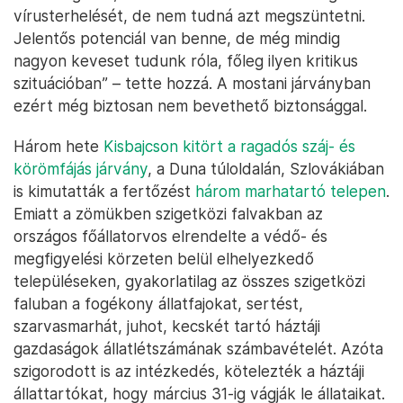
vírusterhelését, de nem tudná azt megszüntetni.
Jelentős potenciál van benne, de még mindig
nagyon keveset tudunk róla, főleg ilyen kritikus
szituációban” – tette hozzá. A mostani járványban
ezért még biztosan nem bevethető biztonsággal.
Három hete
Kisbajcson kitört a ragadós száj- és
körömfájás járvány
, a Duna túloldalán, Szlovákiában
is kimutatták a fertőzést
három marhatartó telepen
.
Emiatt a zömükben szigetközi falvakban az
országos főállatorvos elrendelte a védő- és
megfigyelési körzeten belül elhelyezkedő
településeken, gyakorlatilag az összes szigetközi
faluban a fogékony állatfajokat, sertést,
szarvasmarhát, juhot, kecskét tartó háztáji
gazdaságok állatlétszámának számbavételét. Azóta
szigorodott is az intézkedés, kötelezték a háztáji
állattartókat, hogy március 31-ig vágják le állataikat.