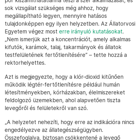
por kiszámíthatatlanná teszi a szer alkalmazását, és
sok vizsgálat szükséges még ahhoz, hogy
megállapítható legyen, mennyire hatásos
tulajdonképpen egy ilyen helyzetben. Az Állatorvosi
Egyetem végez most
erre irányuló kutatásokat
.
„Nem ismerjük azt a koncentrációt, amely alkalmas
kifutók, karámok, talaj, takarmányok és állatok
testfelületének fertőtlenítésére” – tette hozzá a
rektorhelyettes.
Azt is megjegyezte, hogy a klór-dioxid kitűnően
működik légtér-fertőtlenítésre például humán
létesítményekben, kórházakban, élelmiszereket
feldolgozó üzemekben, ahol alapvetően tiszta
levegőről és felületekről van szó.
„A helyzetet nehezíti, hogy erre az indikációra nincs
engedélyezve az állategészségügyben.
Összefoglalva, biztosan csökkentené a levegő