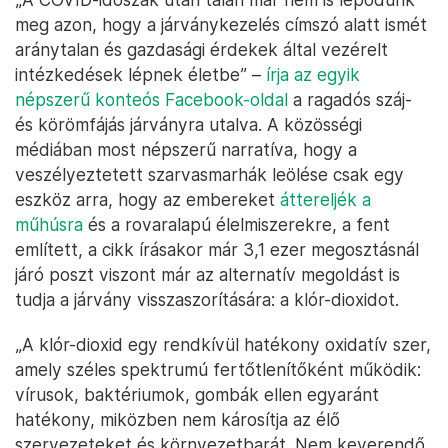
meg azon, hogy a járványkezelés címszó alatt ismét
aránytalan és gazdasági érdekek által vezérelt
intézkedések lépnek életbe” –
írja az egyik
népszerű konteós Facebook-oldal
a ragadós száj-
és körömfájás járványra utalva. A közösségi
médiában most népszerű narratíva, hogy a
veszélyeztetett szarvasmarhák leölése csak egy
eszköz arra, hogy az embereket
áttereljék a
műhúsra
és a rovaralapú élelmiszerekre, a fent
említett, a cikk írásakor már 3,1 ezer megosztásnál
járó poszt viszont már az alternatív megoldást is
tudja a járvány visszaszorítására: a klór-dioxidot.
„A klór-dioxid egy rendkívül hatékony oxidatív szer,
amely széles spektrumú fertőtlenítőként működik:
vírusok, baktériumok, gombák ellen egyaránt
hatékony, miközben nem károsítja az élő
szervezeteket és környezetbarát. Nem keverendő