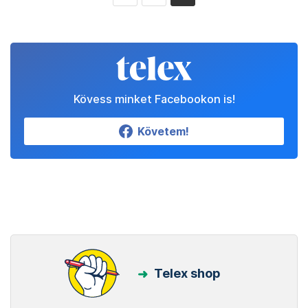
Kövess minket Facebookon is!
Követem!
Telex shop