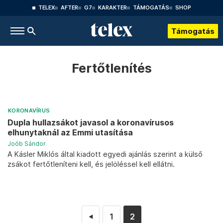
TELEX
AFTER
G7
KARAKTER
TÁMOGATÁS
SHOP
Támogatás
Fertőtlenítés
KORONAVÍRUS
Dupla hullazsákot javasol a koronavírusos
elhunytaknál az Emmi utasítása
Joób Sándor
A Kásler Miklós által kiadott egyedi ajánlás szerint a külső
zsákot fertőtleníteni kell, és jelöléssel kell ellátni.
1
2
◄