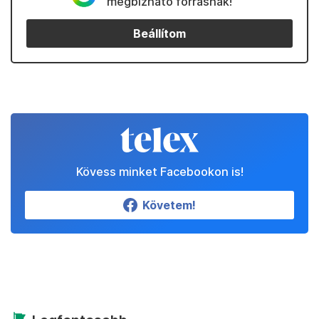
megbízható forrásnak!
Beállítom
Kövess minket Facebookon is!
Követem!