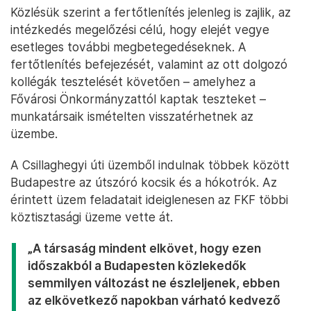
Közlésük szerint a fertőtlenítés jelenleg is zajlik, az
intézkedés megelőzési célú, hogy elejét vegye
esetleges további megbetegedéseknek. A
fertőtlenítés befejezését, valamint az ott dolgozó
kollégák tesztelését követően – amelyhez a
Fővárosi Önkormányzattól kaptak teszteket –
munkatársaik ismételten visszatérhetnek az
üzembe.
A Csillaghegyi úti üzemből indulnak többek között
Budapestre az útszóró kocsik és a hókotrók. Az
érintett üzem feladatait ideiglenesen az FKF többi
köztisztasági üzeme vette át.
„A társaság mindent elkövet, hogy ezen
időszakból a Budapesten közlekedők
semmilyen változást ne észleljenek, ebben
az elkövetkező napokban várható kedvező