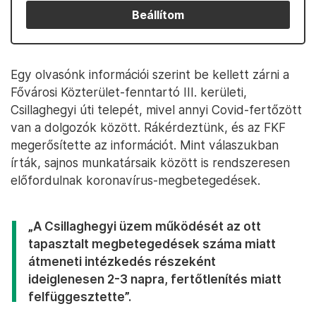
Beállítom
Egy olvasónk információi szerint be kellett zárni a
Fővárosi Közterület-fenntartó III. kerületi,
Csillaghegyi úti telepét, mivel annyi Covid-fertőzött
van a dolgozók között. Rákérdeztünk, és az FKF
megerősítette az információt. Mint válaszukban
írták, sajnos munkatársaik között is rendszeresen
előfordulnak koronavírus-megbetegedések.
„A Csillaghegyi üzem működését az ott
tapasztalt megbetegedések száma miatt
átmeneti intézkedés részeként
ideiglenesen 2-3 napra, fertőtlenítés miatt
felfüggesztette”.