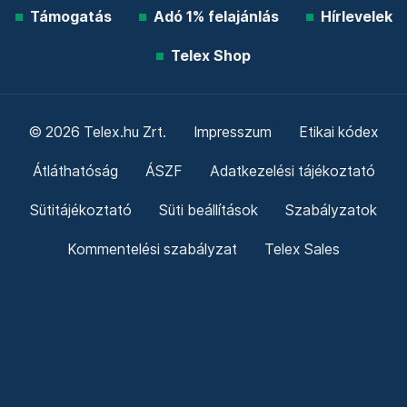
Támogatás
Adó 1% felajánlás
Hírlevelek
Telex Shop
© 2026 Telex.hu Zrt.
Impresszum
Etikai kódex
Átláthatóság
ÁSZF
Adatkezelési tájékoztató
Sütitájékoztató
Süti beállítások
Szabályzatok
Kommentelési szabályzat
Telex Sales