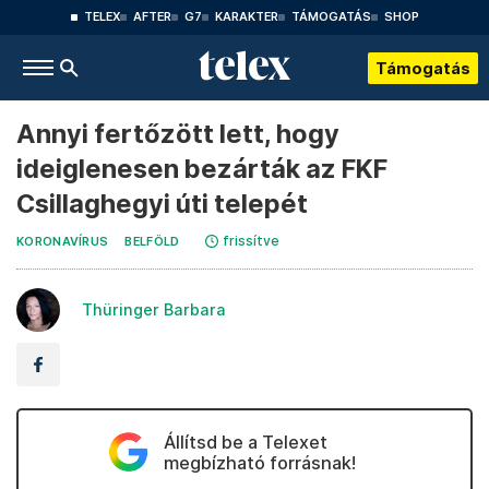
TELEX
AFTER
G7
KARAKTER
TÁMOGATÁS
SHOP
Támogatás
Annyi fertőzött lett, hogy
ideiglenesen bezárták az FKF
Csillaghegyi úti telepét
frissítve
KORONAVÍRUS
BELFÖLD
Thüringer Barbara
Állítsd be a Telexet
megbízható forrásnak!