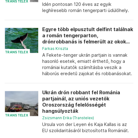
TRANSTELEX
Idén pontosan 120 éves az egyik
leghíresebb román tengerparti üdülőhely.
Egyre több elpusztult delfint találnak
a román tengerparton,
drónrobbanás is felmerült az okok...
Farkas Kriszta
TRANSTELEX
A Fekete-tenger ukrán partjain is vannak
hasonló esetek, emiatt érthető, hogy a
romániai kutatók számításba veszik a
háborús eredetű zajokat és robbanásokat.
Ukrán drón robbant fel Románia
partjainál, az uniós vezetők
Oroszország felelősségét
hangsúlyozták
TRANSTELEX
Zsizsmann Erika (Transtelex)
Ursula von der Leyen és Kaja Kallas is az
EU szolidaritásáról biztosította Romániát.