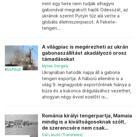
mint egy hete nem tudják elhagyni
gabonával megrakott hajók Odesszát, az
ukránok szerint Putyin tűz alá vette a
globális élelmiszerpiacot. A Fekete-
tengeri...
A világpiac is megérezheti az ukrán
gabonaszállítást akadályozó orosz
támadásokat
Nyilas Gergely
KÜLFÖLD
Ukrajnában hatodik napja áll a gabona
tengeri exportja. A háború ellenére is a
világ 9. legnagyobb exportőrének hiánya a
búza és a kukorica drágulásához vezethet,
ahogyan négy évvel ezelőtt is...
Románia királyi tengerpartja, Mamaia
mindig is a kiváltságosoknak szólt,
de szerencsére nem csak...
Gál László (Transtelex)