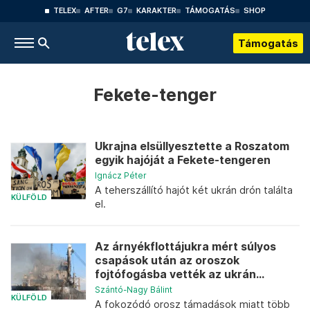
TELEX
AFTER
G7
KARAKTER
TÁMOGATÁS
SHOP
Támogatás
Fekete-tenger
Ukrajna elsüllyesztette a Roszatom
egyik hajóját a Fekete-tengeren
Ignácz Péter
A teherszállító hajót két ukrán drón találta
KÜLFÖLD
el.
Az árnyékflottájukra mért súlyos
csapások után az oroszok
fojtófogásba vették az ukrán...
Szántó-Nagy Bálint
KÜLFÖLD
A fokozódó orosz támadások miatt több