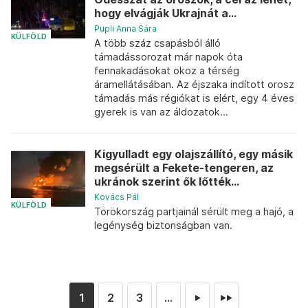
hogy elvágják Ukrajnát a...
Pupli Anna Sára
KÜLFÖLD
A több száz csapásból álló
támadássorozat már napok óta
fennakadásokat okoz a térség
áramellátásában. Az éjszaka indított orosz
támadás más régiókat is elért, egy 4 éves
gyerek is van az áldozatok...
Kigyulladt egy olajszállító, egy másik
megsérült a Fekete-tengeren, az
ukránok szerint ők lőtték...
Kovács Pál
KÜLFÖLD
Törökország partjainál sérült meg a hajó, a
legénység biztonságban van.
1
2
3
...
►
►►