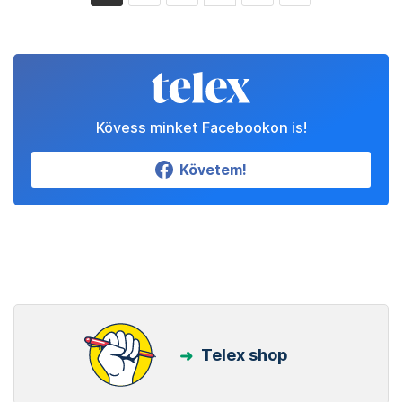
Kövess minket Facebookon is!
Követem!
Telex shop