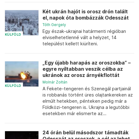
Két ukrán hajót is orosz drón talált
el, napok óta bombázzák Odesszát
Tóth Gergely
Egy észak-ukrajnai határmenti régióban
KÜLFÖLD
elviselhetetlenné vált a helyzet, 14
települést kellett kiüríteni.
„Egy újabb harapás az oroszokba” –
egyre nyíltabban veszik célba az
ukránok az orosz árnyékflottát
Molnár Zoltán
KÜLFÖLD
A Fekete-tengeren és Szenegál partjainál
is robbanás történt üres olajtankereken az
elmúlt hetekben, pénteken pedig már a
Földközi-tengeren is. Ukrajna a legutóbbi
esetekben már elismerte az...
24 órán belül másodszor támadták
Odesszát az oroszok, a cél az lehet,