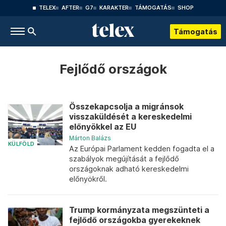
TELEX
AFTER
G7
KARAKTER
TÁMOGATÁS
SHOP
Támogatás
Fejlődő országok
Összekapcsolja a migránsok
visszaküldését a kereskedelmi
előnyökkel az EU
Márton Balázs
KÜLFÖLD
Az Európai Parlament kedden fogadta el a
szabályok megújítását a fejlődő
országoknak adható kereskedelmi
előnyökről.
Trump kormányzata megszünteti a
fejlődő országokba gyerekeknek