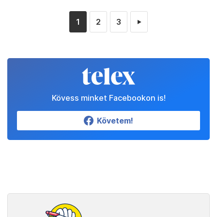
1
2
3
►
Kövess minket Facebookon is!
Követem!