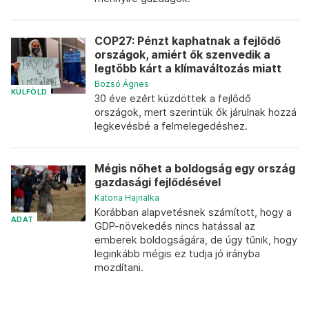
COP27: Pénzt kaphatnak a fejlődő
országok, amiért ők szenvedik a
legtöbb kárt a klímaváltozás miatt
Bozsó Ágnes
KÜLFÖLD
30 éve ezért küzdöttek a fejlődő
országok, mert szerintük ők járulnak hozzá
legkevésbé a felmelegedéshez.
Mégis nőhet a boldogság egy ország
gazdasági fejlődésével
Katona Hajnalka
Korábban alapvetésnek számított, hogy a
ADAT
GDP-növekedés nincs hatással az
emberek boldogságára, de úgy tűnik, hogy
leginkább mégis ez tudja jó irányba
mozdítani.