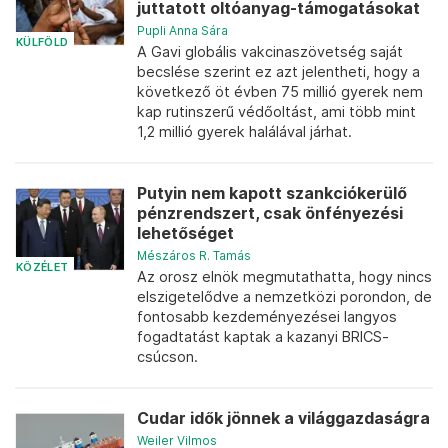
juttatott oltóanyag-támogatásokat
Pupli Anna Sára
KÜLFÖLD
A Gavi globális vakcinaszövetség saját
becslése szerint ez azt jelentheti, hogy a
következő öt évben 75 millió gyerek nem
kap rutinszerű védőoltást, ami több mint
1,2 millió gyerek halálával járhat.
Putyin nem kapott szankciókerülő
pénzrendszert, csak önfényezési
lehetőséget
Mészáros R. Tamás
KÖZÉLET
Az orosz elnök megmutathatta, hogy nincs
elszigetelődve a nemzetközi porondon, de
fontosabb kezdeményezései langyos
fogadtatást kaptak a kazanyi BRICS-
csúcson.
Cudar idők jönnek a világgazdaságra
Weiler Vilmos