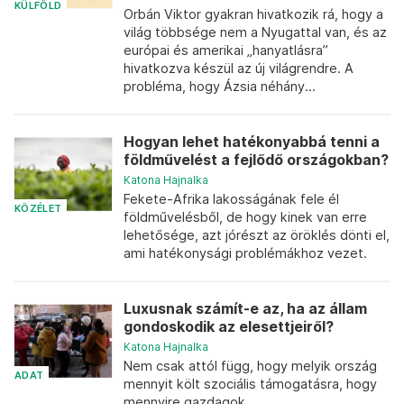
KÜLFÖLD
Orbán Viktor gyakran hivatkozik rá, hogy a
világ többsége nem a Nyugattal van, és az
európai és amerikai „hanyatlásra”
hivatkozva készül az új világrendre. A
probléma, hogy Ázsia néhány...
Hogyan lehet hatékonyabbá tenni a
földművelést a fejlődő országokban?
Katona Hajnalka
Fekete-Afrika lakosságának fele él
KÖZÉLET
földművelésből, de hogy kinek van erre
lehetősége, azt jórészt az öröklés dönti el,
ami hatékonysági problémákhoz vezet.
Luxusnak számít-e az, ha az állam
gondoskodik az elesettjeiről?
Katona Hajnalka
Nem csak attól függ, hogy melyik ország
ADAT
mennyit költ szociális támogatásra, hogy
mennyire gazdagok.