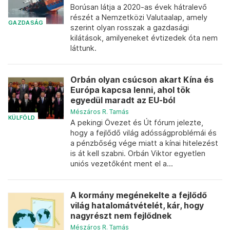
Borúsan látja a 2020-as évek hátralevő
részét a Nemzetközi Valutaalap, amely
GAZDASÁG
szerint olyan rosszak a gazdasági
kilátások, amilyeneket évtizedek óta nem
láttunk.
Orbán olyan csúcson akart Kína és
Európa kapcsa lenni, ahol tök
egyedül maradt az EU-ból
Mészáros R. Tamás
KÜLFÖLD
A pekingi Övezet és Út fórum jelezte,
hogy a fejlődő világ adósságproblémái és
a pénzbőség vége miatt a kínai hitelezést
is át kell szabni. Orbán Viktor egyetlen
uniós vezetőként ment el a...
A kormány megénekelte a fejlődő
világ hatalomátvételét, kár, hogy
nagyrészt nem fejlődnek
Mészáros R. Tamás