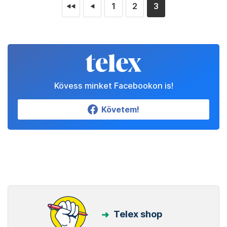
1
2
3
◄◄
◄
Kövess minket Facebookon is!
Követem!
Telex shop