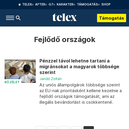
TELEX
AFTER
G7
KARAKTER
TÁMOGATÁS
SHOP
Támogatás
Fejlődő országok
Pénzzel távol lehetne tartani a
migránsokat a magyarok többsége
szerint
Jandó Zoltán
KÖZÉLET
Az uniós állampolgárok többsége szerint
az EU-nak prioritásként kellene kezelnie a
fejlődő országok támogatását, ami az
illegális bevándorlást is csökkentené.