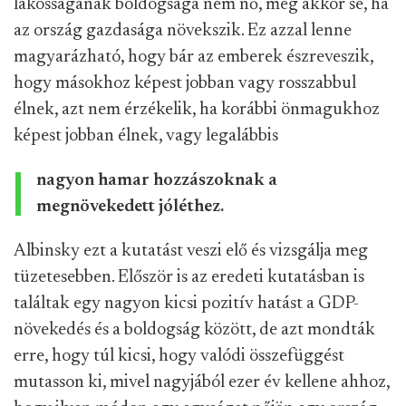
lakosságának boldogsága nem nő, még akkor se, ha
az ország gazdasága növekszik. Ez azzal lenne
magyarázható, hogy bár az emberek észreveszik,
hogy másokhoz képest jobban vagy rosszabbul
élnek, azt nem érzékelik, ha korábbi önmagukhoz
képest jobban élnek, vagy legalábbis
nagyon hamar hozzászoknak a
megnövekedett jóléthez.
Albinsky ezt a kutatást veszi elő és vizsgálja meg
tüzetesebben. Először is az eredeti kutatásban is
találtak egy nagyon kicsi pozitív hatást a GDP-
növekedés és a boldogság között, de azt mondták
erre, hogy túl kicsi, hogy valódi összefüggést
mutasson ki, mivel
nagyjából ezer év kellene ahhoz,