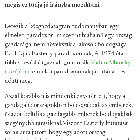
mégis ez tudja jó irányba mozdítani.
Létezik a közgazdaságtan-tudományban egy
elméleti paradoxon, miszerint hiába nő egy ország
gazdasága, nem növekszik a lakosok boldogsága.
Ezt hívják Easterly-paradoxonnak, és 1974 óta
többé-kevésbé igaznak gondolják.
Vadim Albinsky
esszéjében
ennek a paradoxonnak jár utána – és
dönti meg.
Azzal korábban is mindenki egyetértett, hogy a
gazdagabb országokban boldogabbak az emberek,
és azon belül is a gazdagabb emberek boldogabbak
szegényebb társaiknál. Viszont Easterly kutatásai
során arra jutott, hogy egy adott ország