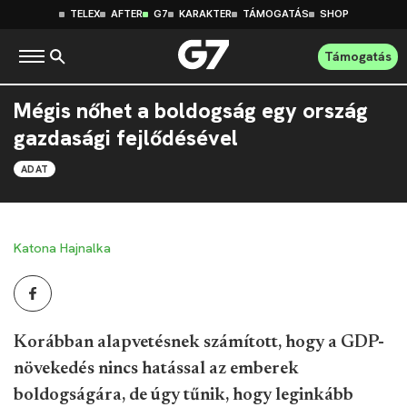
TELEX
AFTER
G7
KARAKTER
TÁMOGATÁS
SHOP
Támogatás
Mégis nőhet a boldogság egy ország
gazdasági fejlődésével
ADAT
Katona Hajnalka
Korábban alapvetésnek számított, hogy a GDP-
növekedés nincs hatással az emberek
boldogságára, de úgy tűnik, hogy leginkább