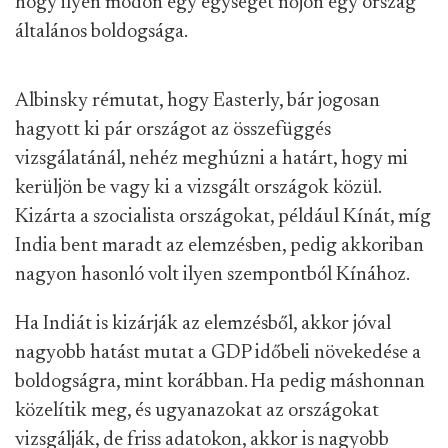
hogy ilyen módon egy egységet nőjön egy ország
általános boldogsága.
Albinsky rémutat, hogy Easterly, bár jogosan
hagyott ki pár országot az összefüggés
vizsgálatánál, nehéz meghúzni a határt, hogy mi
kerüljön be vagy ki a vizsgált országok közül.
Kizárta a szocialista országokat, például Kínát, míg
India bent maradt az elemzésben, pedig akkoriban
nagyon hasonló volt ilyen szempontból Kínához.
Ha Indiát is kizárják az elemzésből, akkor jóval
nagyobb hatást mutat a GDP időbeli növekedése a
boldogságra, mint korábban. Ha pedig máshonnan
közelítik meg, és ugyanazokat az országokat
vizsgálják, de friss adatokon, akkor is nagyobb