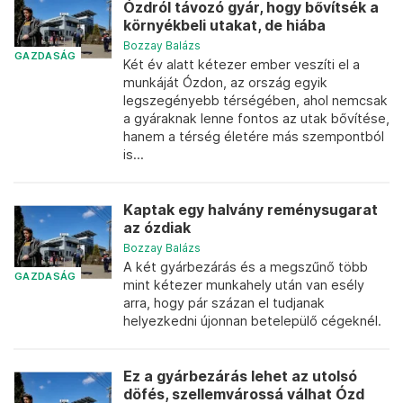
Ózdról távozó gyár, hogy bővítsék a
környékbeli utakat, de hiába
Bozzay Balázs
GAZDASÁG
Két év alatt kétezer ember veszíti el a
munkáját Ózdon, az ország egyik
legszegényebb térségében, ahol nemcsak
a gyáraknak lenne fontos az utak bővítése,
hanem a térség életére más szempontból
is...
Kaptak egy halvány reménysugarat
az ózdiak
Bozzay Balázs
A két gyárbezárás és a megszűnő több
GAZDASÁG
mint kétezer munkahely után van esély
arra, hogy pár százan el tudjanak
helyezkedni újonnan betelepülő cégeknél.
Ez a gyárbezárás lehet az utolsó
döfés, szellemvárossá válhat Ózd