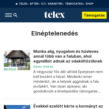
TELEX
AFTER
G7
KARAKTER
TÁMOGATÁS
SHOP
Támogatás
Elnéptelenedés
Munka alig, nyugalom és húsleves
annál több van a faluban, ahol
egymilliót adnak az odaköltözőknek
Nádor András
BELFÖLD
A négyszáz fős dél-alföldi Eperjesen nem
kell bezárni a házat. Mindenki ismer
mindenkit, de a helyiek aggódnak a falu
jövőjéért. Van olyan eperjesi, aki
gondolkozik a letelepedési támogatás...
Évekkel ezelőtt kérte a kormányt az