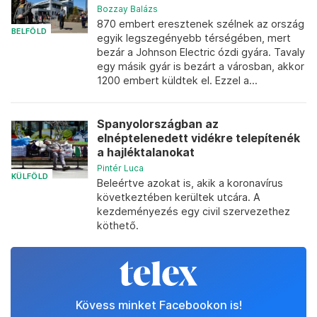
Bozzay Balázs
870 embert eresztenek szélnek az ország
BELFÖLD
egyik legszegényebb térségében, mert
bezár a Johnson Electric ózdi gyára. Tavaly
egy másik gyár is bezárt a városban, akkor
1200 embert küldtek el. Ezzel a...
Spanyolországban az
elnéptelenedett vidékre telepítenék
a hajléktalanokat
Pintér Luca
KÜLFÖLD
Beleértve azokat is, akik a koronavírus
következtében kerültek utcára. A
kezdeményezés egy civil szervezethez
köthető.
Kövess minket Facebookon is!