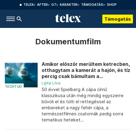
TELEX
AFTER
G7
KARAKTER
TÁMOGATÁS
SHOP
Támogatás
Dokumentumfilm
Amikor először merültem ketrecben,
otthagytam a kamerát a hajón, és tíz
percig csak bámultam a...
Liptai Lívia
TECHTUD
50 évvel Spielberg A cápa című
klasszikusa után még mindig egyszerre
bűvöli el és tölti el rettegéssel az
embereket a nagy fehér cápa, a
természetfilmes csatornák pedig sorra
tematikus heteket...