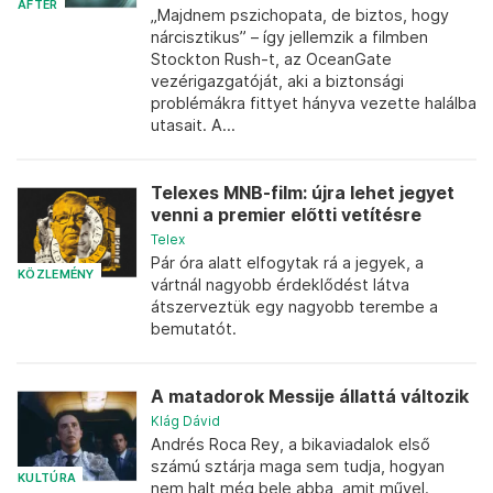
AFTER
„Majdnem pszichopata, de biztos, hogy
nárcisztikus” – így jellemzik a filmben
Stockton Rush-t, az OceanGate
vezérigazgatóját, aki a biztonsági
problémákra fittyet hányva vezette halálba
utasait. A...
Telexes MNB-film: újra lehet jegyet
venni a premier előtti vetítésre
Telex
Pár óra alatt elfogytak rá a jegyek, a
KÖZLEMÉNY
vártnál nagyobb érdeklődést látva
átszerveztük egy nagyobb terembe a
bemutatót.
A matadorok Messije állattá változik
Klág Dávid
Andrés Roca Rey, a bikaviadalok első
számú sztárja maga sem tudja, hogyan
KULTÚRA
nem halt még bele abba, amit művel.