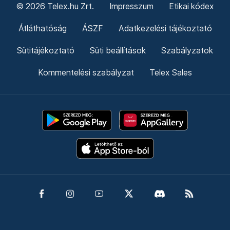
© 2026 Telex.hu Zrt.
Impresszum
Etikai kódex
Átláthatóság
ÁSZF
Adatkezelési tájékoztató
Sütitájékoztató
Süti beállítások
Szabályzatok
Kommentelési szabályzat
Telex Sales