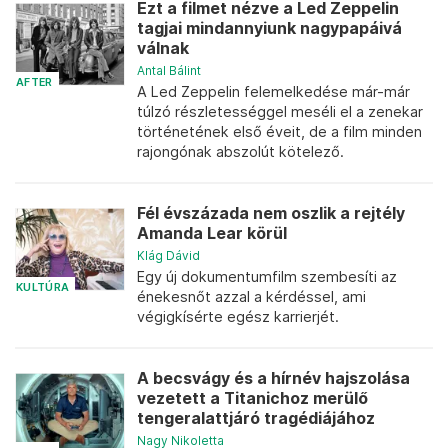
Ezt a filmet nézve a Led Zeppelin
tagjai mindannyiunk nagypapáivá
válnak
Antal Bálint
AFTER
A Led Zeppelin felemelkedése már-már
túlzó részletességgel meséli el a zenekar
történetének első éveit, de a film minden
rajongónak abszolút kötelező.
Fél évszázada nem oszlik a rejtély
Amanda Lear körül
Klág Dávid
Egy új dokumentumfilm szembesíti az
KULTÚRA
énekesnőt azzal a kérdéssel, ami
végigkísérte egész karrierjét.
A becsvágy és a hírnév hajszolása
vezetett a Titanichoz merülő
tengeralattjáró tragédiájához
Nagy Nikoletta