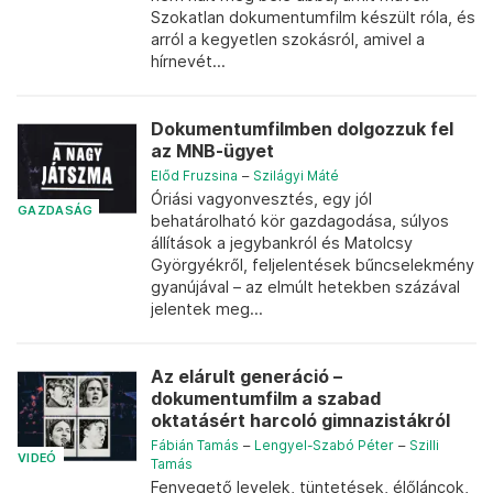
Szokatlan dokumentumfilm készült róla, és
arról a kegyetlen szokásról, amivel a
hírnevét...
Dokumentumfilmben dolgozzuk fel
az MNB-ügyet
Előd Fruzsina
–
Szilágyi Máté
Óriási vagyonvesztés, egy jól
GAZDASÁG
behatárolható kör gazdagodása, súlyos
állítások a jegybankról és Matolcsy
Györgyékről, feljelentések bűncselekmény
gyanújával – az elmúlt hetekben százával
jelentek meg...
Az elárult generáció –
dokumentumfilm a szabad
oktatásért harcoló gimnazistákról
Fábián Tamás
–
Lengyel-Szabó Péter
–
Szilli
VIDEÓ
Tamás
Fenyegető levelek, tüntetések, élőláncok,