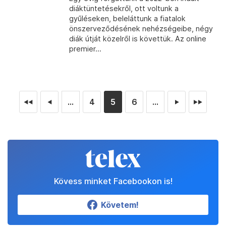
diáktüntetésekről, ott voltunk a
gyűléseken, beleláttunk a fiatalok
önszerveződésének nehézségeibe, négy
diák útját közelről is követtük. Az online
premier...
...
4
5
6
...
◄◄
◄
►
►►
Kövess minket Facebookon is!
Követem!