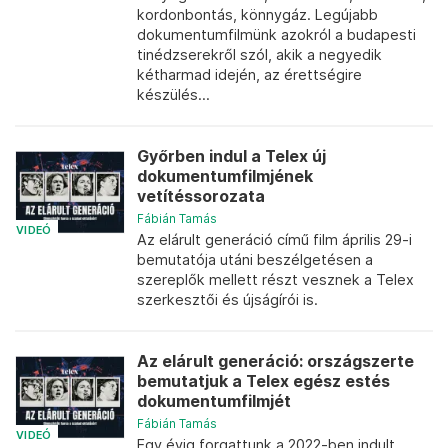
kordonbontás, könnygáz. Legújabb
dokumentumfilmünk azokról a budapesti
tinédzserekről szól, akik a negyedik
kétharmad idején, az érettségire
készülés...
Győrben indul a Telex új
dokumentumfilmjének
vetítéssorozata
Fábián Tamás
VIDEÓ
Az elárult generáció című film április 29-i
bemutatója utáni beszélgetésen a
szereplők mellett részt vesznek a Telex
szerkesztői és újságírói is.
Az elárult generáció: országszerte
bemutatjuk a Telex egész estés
dokumentumfilmjét
Fábián Tamás
VIDEÓ
Egy évig forgattunk a 2022-ben indult