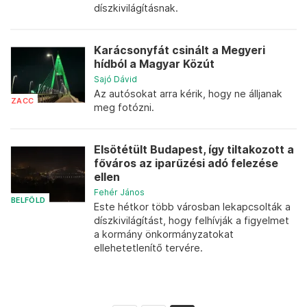
díszkivilágításnak.
Karácsonyfát csinált a Megyeri
hídból a Magyar Közút
Sajó Dávid
Az autósokat arra kérik, hogy ne álljanak
ZACC
meg fotózni.
Elsötétült Budapest, így tiltakozott a
főváros az iparűzési adó felezése
ellen
Fehér János
BELFÖLD
Este hétkor több városban lekapcsolták a
díszkivilágítást, hogy felhívják a figyelmet
a kormány önkormányzatokat
ellehetetlenítő tervére.