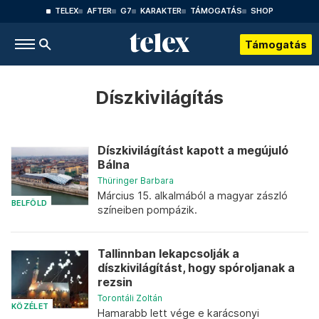
TELEX
AFTER
G7
KARAKTER
TÁMOGATÁS
SHOP
Támogatás
Díszkivilágítás
Díszkivilágítást kapott a megújuló
Bálna
Thüringer Barbara
Március 15. alkalmából a magyar zászló
BELFÖLD
színeiben pompázik.
Tallinnban lekapcsolják a
díszkivilágítást, hogy spóroljanak a
rezsin
Torontáli Zoltán
KÖZÉLET
Hamarabb lett vége e karácsonyi