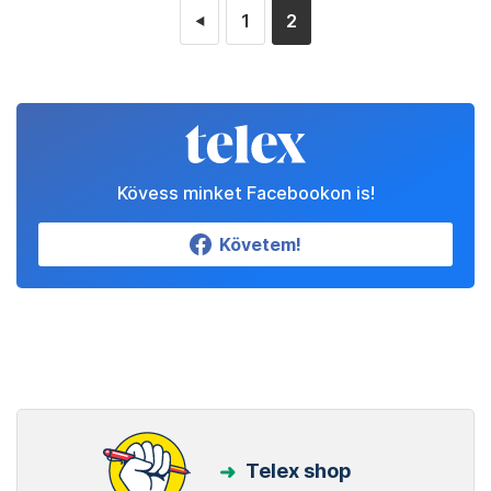
1
2
◄
Kövess minket Facebookon is!
Követem!
Telex shop