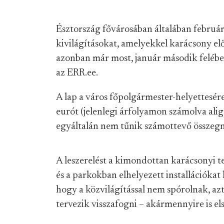
Észtország fővárosában általában február
kivilágításokat, amelyekkel karácsony előt
azonban már most, január második felébe
az ERR.ee.
A lap a város főpolgármester-helyettesére
eurót (jelenlegi árfolyamon számolva alig 
egyáltalán nem tűnik számottevő összeg
A leszerelést a kimondottan karácsonyi te
és a parkokban elhelyezett installációkat 
hogy a közvilágítással nem spórolnak, az
tervezik visszafogni – akármennyire is el