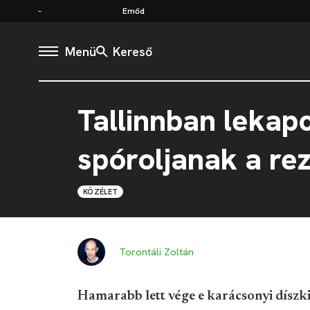
Emőd
Menü
Kereső
Tallinnban lekapc
spóroljanak a rez
KÖZÉLET
Torontáli Zoltán
Hamarabb lett vége e karácsonyi díszki