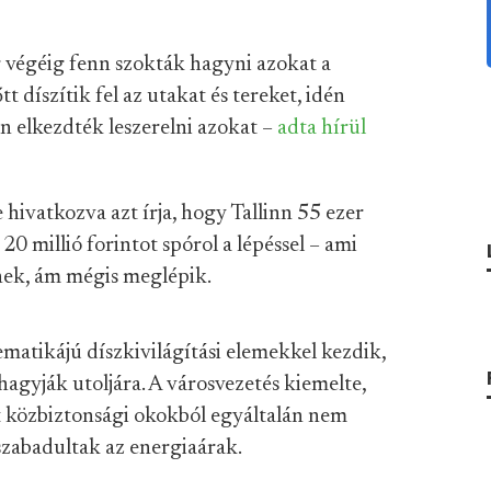
 végéig fenn szokták hagyni azokat a
t díszítik fel az utakat és tereket, idén
n elkezdték leszerelni azokat –
adta hírül
 hivatkozva azt írja, hogy Tallinn 55 ezer
20 millió forintot spórol a lépéssel – ami
nek, ám mégis meglépik.
matikájú díszkivilágítási elemekkel kezdik,
hagyják utoljára. A városvezetés kiemelte,
t közbiztonsági okokból egyáltalán nem
szabadultak az energiaárak.