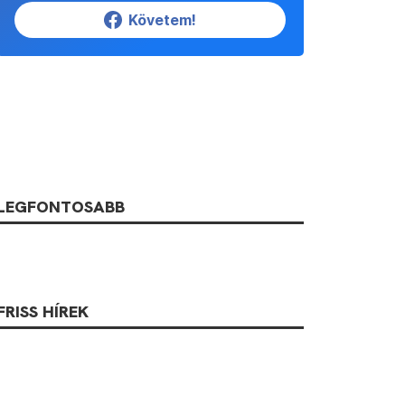
Követem!
LEGFONTOSABB
FRISS HÍREK