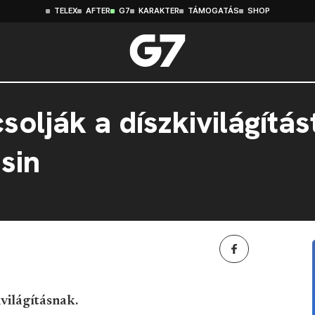
TELEX
AFTER
G7
KARAKTER
TÁMOGATÁS
SHOP
solják a díszkivilágítás
sin
világításnak.