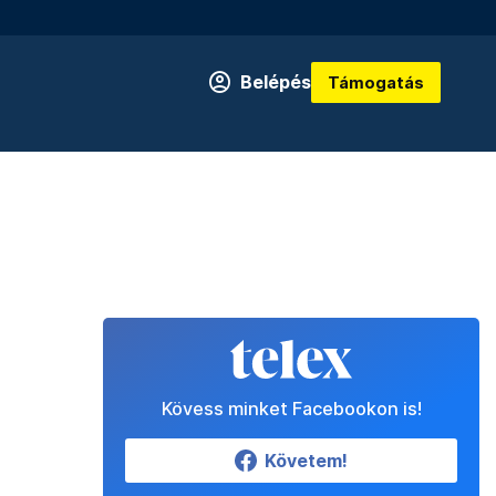
Belépés
Támogatás
Kövess minket Facebookon is!
Követem!