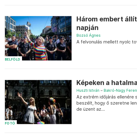
Három embert állít
napján
Bozsó Ágnes
A felvonulás mellett nyolc t
BELFÖLD
Képeken a hatalma
Huszti István
–
Bakró-Nagy Fere
Az extrém időjárás ellenére s
beszélt, hogy ő szeretne le
de üzent az...
FOTÓ