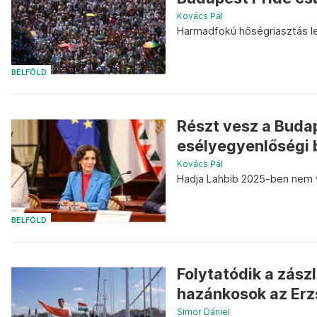
Kovács Pál
Harmadfokú hőségriasztás le
BELFÖLD
Részt vesz a Budap
esélyegyenlőségi 
Kovács Pál
Hadja Lahbib 2025-ben nem v
BELFÖLD
Folytatódik a zász
hazánkosok az Erz
Simor Dániel