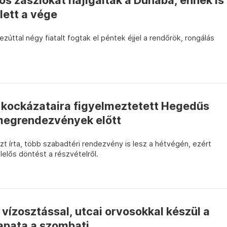
s zászlókat hajigáltak a Dunába, ennek is
lett a vége
úttal négy fiatalt fogtak el péntek éjjel a rendőrök, rongálás
g kockázataira figyelmeztetett Hegedűs
ömegrendezvények előtt
t írta, több szabadtéri rendezvény is lesz a hétvégén, ezért
lelős döntést a részvételről.
vízosztással, utcai orvosokkal készül a
pata a szombati...