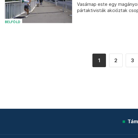
Vasárnap este egy magányos,
pártaktivisták akcióztak cso
BELFÖLD
1
2
3
Tám