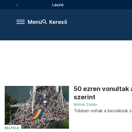
László
Menü
Kereső
50 ezren vonultak
szerint
Molnár Zoltán
Többen voltak a becslésük sz
BELFÖLD