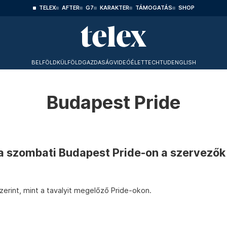
TELEX
AFTER
G7
KARAKTER
TÁMOGATÁS
SHOP
BELFÖLD
KÜLFÖLD
GAZDASÁG
VIDEÓ
ÉLET
TECHTUD
ENGLISH
Budapest Pride
 a szombati Budapest Pride-on a szervezők
erint, mint a tavalyit megelőző Pride-okon.