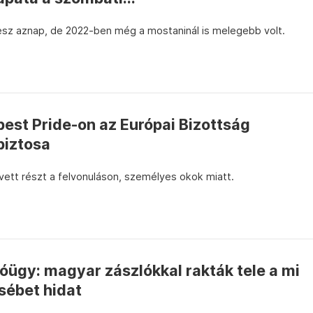
sz aznap, de 2022-ben még a mostaninál is melegebb volt.
est Pride-on az Európai Bizottság
biztosa
ett részt a felvonuláson, személyes okok miatt.
lóügy: magyar zászlókkal rakták tele a mi
sébet hidat