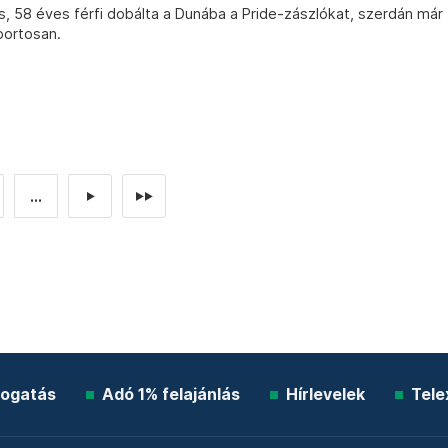
 58 éves férfi dobálta a Dunába a Pride-zászlókat, szerdán már
portosan.
...
►
►►
ogatás
Adó 1% felajánlás
Hírlevelek
Tele