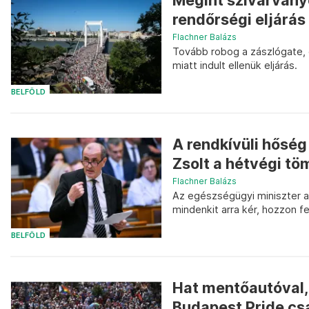
Megint szivárványo
rendőrségi eljárás 
Flachner Balázs
Tovább robog a zászlógate, ez
miatt indult ellenük eljárás.
BELFÖLD
A rendkívüli hősé
Zsolt a hétvégi t
Flachner Balázs
Az egészségügyi miniszter az
mindenkit arra kér, hozzon fe
BELFÖLD
Hat mentőautóval, 
Budapest Pride csa