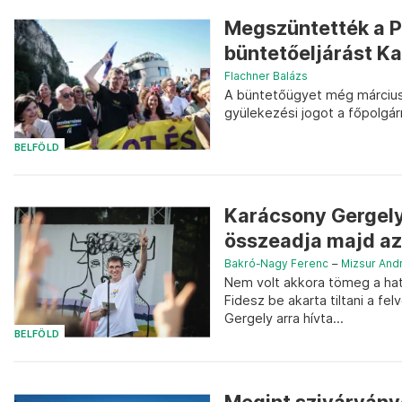
Megszüntették a P
büntetőeljárást Ka
Flachner Balázs
A büntetőügyet még március
gyülekezési jogot a főpolgá
BELFÖLD
Karácsony Gergely 
összeadja majd az 
Bakró-Nagy Ferenc
–
Mizsur And
Nem volt akkora tömeg a hat
Fidesz be akarta tiltani a f
Gergely arra hívta...
BELFÖLD