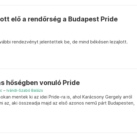
ott elő a rendőrség a Budapest Pride
ovábbi rendezvényt jelentettek be, de mind békésen lezajlott.
s hőségben vonuló Pride
nc
–
Ivándi-Szabó Balázs
okan mentek ki az idei Pride-ra is, ahol Karácsony Gergely arról
nni az, aki összeadja majd az első azonos nemű párt Budapesten,