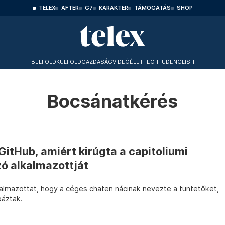
TELEX
AFTER
G7
KARAKTER
TÁMOGATÁS
SHOP
BELFÖLD
KÜLFÖLD
GAZDASÁG
VIDEÓ
ÉLET
TECHTUD
ENGLISH
Bocsánatkérés
GitHub, amiért kirúgta a capitoliumi
ó alkalmazottját
kalmazottat, hogy a céges chaten nácinak nevezte a tüntetőket,
báztak.