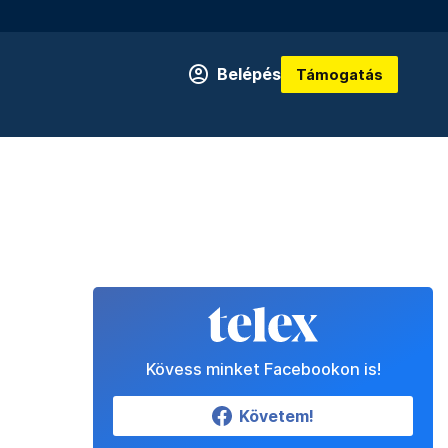
Belépés
Támogatás
Kövess minket Facebookon is!
Követem!