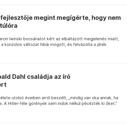
fejlesztője megint megígérte, hogy nem
túlóra
arcin Iwinski bocsánatot kért az elbaltázott megjelenés miatt,
a konzolos változat hibái mögött, és felvázolta a játék
ald Dahl családja az író
rt
a élete utolsó éveiben arról beszélt, „mindig van oka annak, ha
mi. A Hitler-féle görények sem indok nélkül pécézték ki őket.”