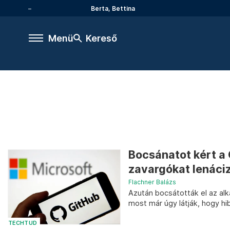
Berta, Bettina
Menü
Kereső
Bocsánatot kért a 
zavargókat lenáciz
Flachner Balázs
Azután bocsátották el az al
most már úgy látják, hogy hi
TECHTUD