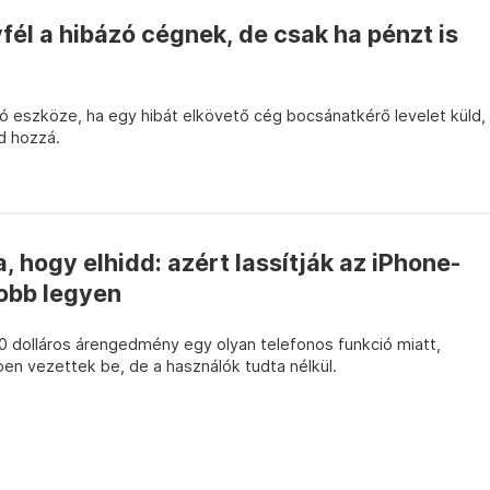
él a hibázó cégnek, de csak ha pénzt is
ó eszköze, ha egy hibát elkövető cég bocsánatkérő levelet küld,
ad hozzá.
, hogy elhidd: azért lassítják az iPhone-
jobb legyen
 dolláros árengedmény egy olyan telefonos funkció miatt,
en vezettek be, de a használók tudta nélkül.