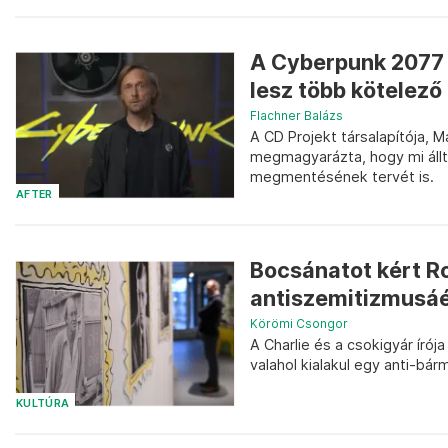
A Cyberpunk 2077 
lesz több kötelező 
Flachner Balázs
A CD Projekt társalapítója, M
megmagyarázta, hogy mi állt 
megmentésének tervét is.
AFTER
Bocsánatot kért Ro
antiszemitizmusáé
Körömi Csongor
A Charlie és a csokigyár írój
valahol kialakul egy anti-bár
KULTÚRA