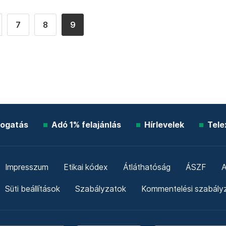
7
8
9
ogatás
Adó 1% felajánlás
Hírlevelek
Tele
Impresszum
Etikai kódex
Átláthatóság
ÁSZF
A
Süti beállítások
Szabályzatok
Kommentelési szabály