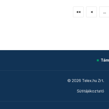
...
◄◄
◄
Tám
© 2026 Telex.hu Zrt.
Sütitájékoztató