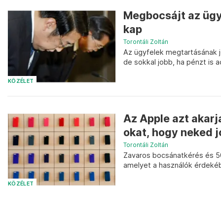
Megbocsájt az ügyf
kap
Torontáli Zoltán
Az ügyfelek megtartásának j
de sokkal jobb, ha pénzt is 
KÖZÉLET
Az Apple azt akarja
okat, hogy neked 
Torontáli Zoltán
Zavaros bocsánatkérés és 50
amelyet a használók érdekéb
KÖZÉLET