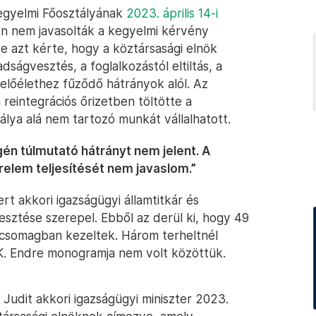
Kegyelmi Főosztályának
2023. április 14-i
n nem javasolták a kegyelmi kérvény
dre azt kérte, hogy a köztársasági elnök
ságvesztés, a foglalkozástól eltiltás, a
 előélethez fűződő hátrányok alól. Az
reintegrációs őrizetben töltötte a
tálya alá nem tartozó munkát vállalhatott.
gén túlmutató hátrányt nem jelent. A
relem teljesítését nem javaslom.”
t akkori igazságügyi államtitkár és
rjesztése szerepel. Ebből az derül ki, hogy 49
 csomagban kezeltek. Három terheltnél
y K. Endre monogramja nem volt közöttük.
Judit akkori igazságügyi miniszter 2023.