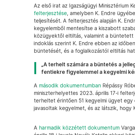
Az első irat az Igazságügyi Minisztérium 
felterjesztése
, amelyben K. Endre ügyébe
teljesítését. A felterjesztés alapján K. En
kegyelemből mentesítse a kiszabott szabad
közügyektől eltiltás, valamint a büntetett
indoklás szerint K. Endre ebben az időben 
büntetését, és a foglalkozástól eltiltás ha
„A terhelt számára a büntetés a jelle
fentiekre figyelemmel a kegyelmi ké
A
második dokumentumban
Répássy Róber
miniszterhelyettes 2023. április 17-i felte
terheltet érintően 51 kegyelmi ügyet egy
javasoltak kegyelmet, és az látszik, hog
A
harmadik közzétett dokumentum
Varga 