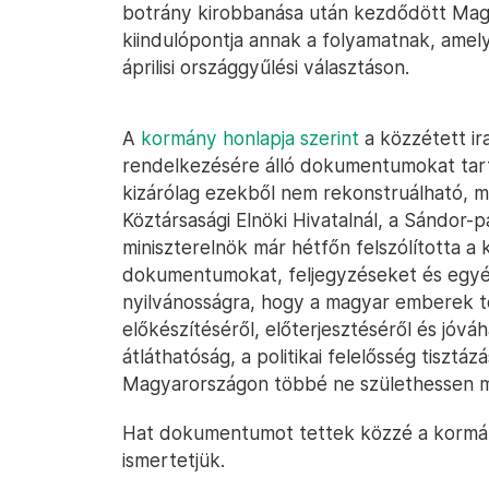
botrány kirobbanása után kezdődött Magyar
kiindulópontja annak a folyamatnak, amel
áprilisi országgyűlési választáson.
A
kormány honlapja szerint
a közzétett ir
rendelkezésére álló dokumentumokat tarta
kizárólag ezekből nem rekonstruálható, 
Köztársasági Elnöki Hivatalnál, a Sándor-
miniszterelnök már hétfőn felszólította a 
dokumentumokat, feljegyzéseket és egyéb
nyilvánosságra, hogy a magyar emberek t
előkészítéséről, előterjesztéséről és jóváh
átláthatóság, a politikai felelősség tisztá
Magyarországon többé ne születhessen me
Hat dokumentumot tettek közzé a kormán
ismertetjük.