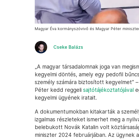
Magyar Éva kormányszóvivő és Magyar Péter minisztere
Cseke Balázs
„A magyar társadalomnak joga van megism
kegyelmi döntés, amely egy pedofil bűn
személy számára biztosított kegyelmet” 
Péter kedd reggeli
sajtótájékoztatójával
e
kegyelmi ügyének iratait.
A dokumentumokban kitakarták a személye
izgalmas részleteket ismerhet meg a nyi
belebukott Novák Katalin volt köztársaság
miniszter 2024 februárjában. Az ügynek azé