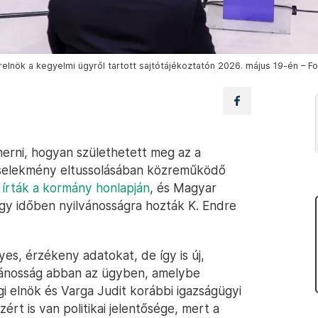
lnök a kegyelmi ügyről tartott sajtótájékoztatón 2026. május 19-én – F
erni, hogyan születhetett meg az a
cselekmény eltussolásában közreműködő
–
írták a kormány honlapján
, és Magyar
gy időben nyilvánosságra hozták K. Endre
s, érzékeny adatokat, de így is új,
lvánosság abban az ügyben, amelybe
i elnök és Varga Judit korábbi igazságügyi
rt is van politikai jelentősége, mert a