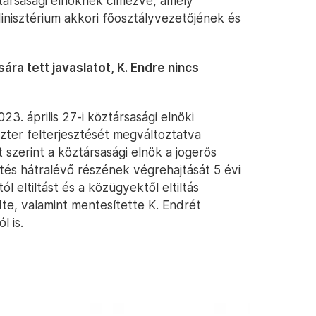
öztársasági elnöknek címezve, amely
inisztérium akkori főosztályvezetőjének és
a tett javaslatot, K. Endre nincs
3. április 27-i köztársasági elnöki
zter felterjesztését megváltoztatva
szerint a köztársasági elnök a jogerős
ztés hátralévő részének végrehajtását 5 évi
l eltiltást és a közügyektől eltiltás
te, valamint mentesítette K. Endrét
l is.