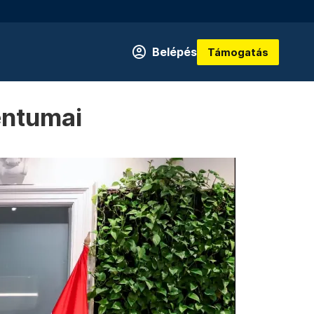
Belépés
Támogatás
entumai