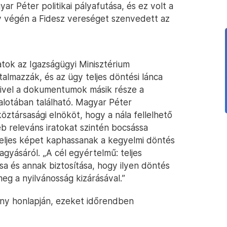
 Péter politikai pályafutása, és ez volt a
y végén a Fidesz vereséget szenvedett az
atok az Igazságügyi Minisztérium
lmazzák, és az ügy teljes döntési lánca
mivel a dokumentumok másik része a
palotában található. Magyar Péter
köztársasági elnököt, hogy a nála fellelhető
 releváns iratokat szintén bocsássa
eljes képet kaphassanak a kegyelmi döntés
agyásáról. „A cél egyértelmű: teljes
zása és annak biztosítása, hogy ilyen döntés
g a nyilvánosság kizárásával.”
y honlapján, ezeket időrendben