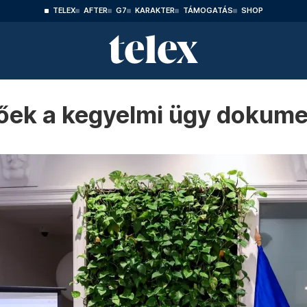
TELEX
AFTER
G7
KARAKTER
TÁMOGATÁS
SHOP
tőek a kegyelmi ügy dokum