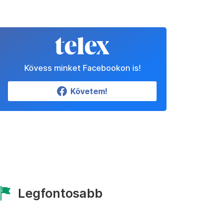
Kövess minket Facebookon is!
Követem!
Legfontosabb