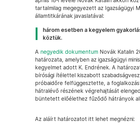
április 18-i levele Novák Katalin akkori k
tartalmilag megegyezett az Igazságügyi M
államtitkárának javaslatával:
három esetben a kegyelem gyakorlásár
köztük.
A
negyedik dokumentum
Novák Katalin 202
határozata, amelyben az igazságügyi minis
kegyelmet adott K. Endrének. A határozat 
bírósági ítélettel kiszabott szabadságves
próbaidőre felfüggesztette, a foglalkozástó
hátralévő részének végrehajtását elenged
büntetett előélethez fűződő hátrányok aló
Az aláírt határozatot itt lehet megnézni: