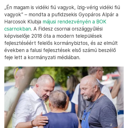
„Én magam is vidéki fiú vagyok, ízig-vérig vidéki fiú
vagyok” – mondta a pufidzsekis Gyopáros Alpár a
Harcosok Klubja
májusi rendezvényén a BOK
csarnokban
. A Fidesz csornai országgyűlési
képviselője 2018 óta a modern települések
fejlesztéséért felelős kormánybiztos, és az elmúlt
években a falusi fejlesztések első számú beszélő
feje lett a kormányzati médiában.