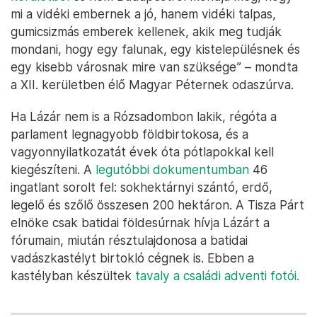
mi a vidéki embernek a jó, hanem vidéki talpas,
gumicsizmás emberek kellenek, akik meg tudják
mondani, hogy egy falunak, egy kistelepülésnek és
egy kisebb városnak mire van szüksége” – mondta
a XII. kerületben élő Magyar Péternek odaszúrva.
Ha Lázár nem is a Rózsadombon lakik, régóta a
parlament legnagyobb földbirtokosa, és a
vagyonnyilatkozatát évek óta pótlapokkal kell
kiegészíteni. A
legutóbbi dokumentumban
46
ingatlant sorolt fel: sokhektárnyi szántó, erdő,
legelő és szőlő összesen 200 hektáron. A Tisza Párt
elnöke csak batidai földesúrnak hívja Lázárt a
fórumain, miután résztulajdonosa a batidai
vadászkastélyt birtokló cégnek is. Ebben a
kastélyban készültek
tavaly a családi adventi fotói.