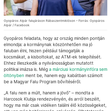
Gyopáros Alpár falujáráson Rábaszentmiklóson – Forrás: Gyopáros
Alpár / Facebook
Gyopáros feladata, hogy az ország minden pontján
elmondja: a kormánynak köszönhetően ma jó
faluban élni, hiszen például támogatják a
kocsmákat, a kisboltokat, az ATM-ek telepítését.
Ehhez illeszkedik a nyilvánosságban mutatott
politikai imázsa is. Még
a márciusi kormányinfóra sem
öltönyben
ment be, hanem egy kabátban számolt
be a Magyar Falu Program bővítéséről.
„A falu nem a múlt, hanem a jövő” – mondta a
Harcosok Klubja rendezvényén, és arról beszélt,
hogy ma már csak vidéken találni élő közösségeket,