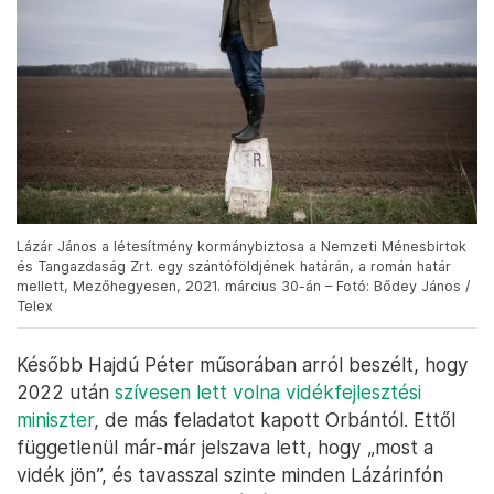
Lázár János a létesítmény kormánybiztosa a Nemzeti Ménesbirtok
és Tangazdaság Zrt. egy szántóföldjének határán, a román határ
mellett, Mezőhegyesen, 2021. március 30-án – Fotó: Bődey János /
Telex
Később Hajdú Péter műsorában arról beszélt, hogy
2022 után
szívesen lett volna vidékfejlesztési
miniszter
, de más feladatot kapott Orbántól. Ettől
függetlenül már-már jelszava lett, hogy „most a
vidék jön”, és tavasszal szinte minden Lázárinfón