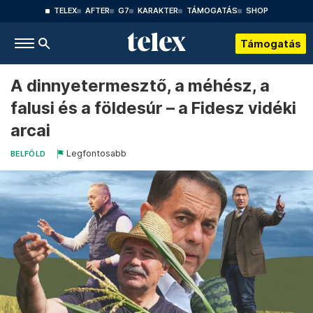
TELEX
AFTER
G7
KARAKTER
TÁMOGATÁS
SHOP
Támogatás
A dinnyetermesztő, a méhész, a
falusi és a földesúr – a Fidesz vidéki
arcai
Legfontosabb
BELFÖLD