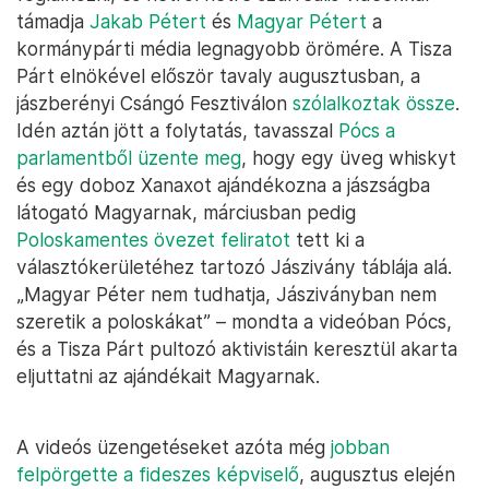
támadja
Jakab Pétert
és
Magyar Pétert
a
kormánypárti média legnagyobb örömére. A Tisza
Párt elnökével először tavaly augusztusban, a
jászberényi Csángó Fesztiválon
szólalkoztak össze
.
Idén aztán jött a folytatás, tavasszal
Pócs a
parlamentből üzente meg
, hogy egy üveg whiskyt
és egy doboz Xanaxot ajándékozna a jászságba
látogató Magyarnak, márciusban pedig
Poloskamentes övezet feliratot
tett ki a
választókerületéhez tartozó Jászivány táblája alá.
„Magyar Péter nem tudhatja, Jásziványban nem
szeretik a poloskákat” – mondta a videóban Pócs,
és a Tisza Párt pultozó aktivistáin keresztül akarta
eljuttatni az ajándékait Magyarnak.
A videós üzengetéseket azóta még
jobban
felpörgette a fideszes képviselő
, augusztus elején