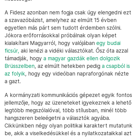
A Fidesz azonban nem fogja csak úgy elengedni ezt
a szavazóbázist, amelyhez az elmúlt 15 évben
egyetlen más párt sem tudott érdemben szólni.
Jókora erőforrásokkal próbálnak olyan képet
kialakítani Magyarról, hogy valójában
egy budai
ficsúr,
aki lenézi a vidéki választókat. Ősz óta azzal
támadják, hogy
a magyar gazdák ellen dolgozik
Brüsszelben
, az elmúlt hetekben pedig
a csapból is
az folyik
, hogy egy videóban napraforgónak nézte
a gazt.
A kormányzati kommunikációs gépezet egyik fontos
jellemzője, hogy az üzeneteket igyekeznek a lehető
legtöbb megszólalóval, több stílusban, minél több
hangszeren beleégetni a választók agyába.
Cikkünkben négy olyan politikai karaktert mutatunk
be, akik a viselkedésükkel és a nyilatkozataikkal azt