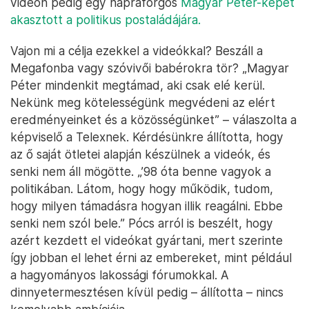
videón pedig egy napraforgós
Magyar Péter-képet
akasztott a politikus postaládájára.
Vajon mi a célja ezekkel a videókkal? Beszáll a
Megafonba vagy szóvivői babérokra tör? „Magyar
Péter mindenkit megtámad, aki csak elé kerül.
Nekünk meg kötelességünk megvédeni az elért
eredményeinket és a közösségünket” – válaszolta a
képviselő a Telexnek. Kérdésünkre állította, hogy
az ő saját ötletei alapján készülnek a videók, és
senki nem áll mögötte. „’98 óta benne vagyok a
politikában. Látom, hogy hogy működik, tudom,
hogy milyen támadásra hogyan illik reagálni. Ebbe
senki nem szól bele.” Pócs arról is beszélt, hogy
azért kezdett el videókat gyártani, mert szerinte
így jobban el lehet érni az embereket, mint például
a hagyományos lakossági fórumokkal. A
dinnyetermesztésen kívül pedig – állította – nincs