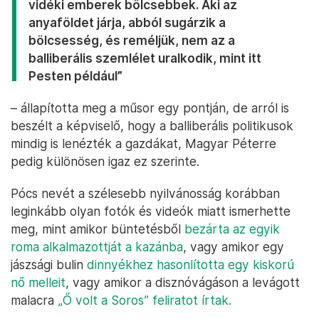
vidéki emberek bölcsebbek. Aki az
anyaföldet járja, abból sugárzik a
bölcsesség, és reméljük, nem az a
balliberális szemlélet uralkodik, mint itt
Pesten például”
– állapította meg a műsor egy pontján, de arról is
beszélt a képviselő, hogy a balliberális politikusok
mindig is lenézték a gazdákat, Magyar Péterre
pedig különösen igaz ez szerinte.
Pócs nevét a szélesebb nyilvánosság korábban
leginkább olyan fotók és videók miatt ismerhette
meg, mint amikor büntetésből
bezárta az egyik
roma alkalmazottját a kazánba
, vagy amikor egy
jászsági bulin
dinnyékhez hasonlította egy kiskorú
nő melleit
, vagy amikor a disznóvágáson a levágott
malacra
„Ő volt a Soros” feliratot írtak.