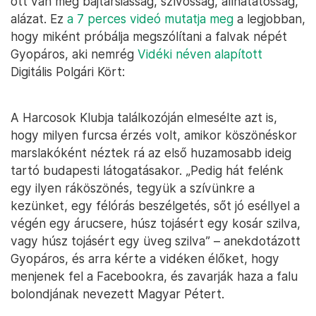
ott van még bajtársiasság, szívósság, állhatatosság,
alázat. Ez
a 7 perces videó mutatja meg
a legjobban,
hogy miként próbálja megszólítani a falvak népét
Gyopáros, aki nemrég
Vidéki néven alapított
Digitális Polgári Kört:
A Harcosok Klubja találkozóján elmesélte azt is,
hogy milyen furcsa érzés volt, amikor köszönéskor
marslakóként néztek rá az első huzamosabb ideig
tartó budapesti látogatásakor. „Pedig hát felénk
egy ilyen ráköszönés, tegyük a szívünkre a
kezünket, egy félórás beszélgetés, sőt jó eséllyel a
végén egy árucsere, húsz tojásért egy kosár szilva,
vagy húsz tojásért egy üveg szilva” – anekdotázott
Gyopáros, és arra kérte a vidéken élőket, hogy
menjenek fel a Facebookra, és zavarják haza a falu
bolondjának nevezett Magyar Pétert.