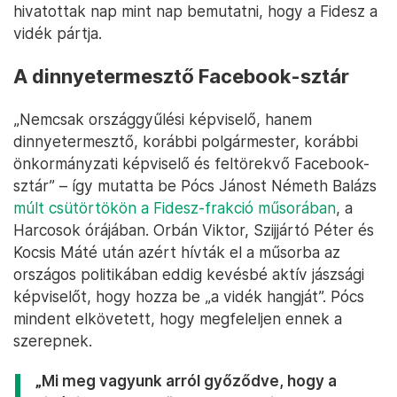
hivatottak nap mint nap bemutatni, hogy a Fidesz a
vidék pártja.
A dinnyetermesztő Facebook-sztár
„Nemcsak országgyűlési képviselő, hanem
dinnyetermesztő, korábbi polgármester, korábbi
önkormányzati képviselő és feltörekvő Facebook-
sztár” – így mutatta be Pócs Jánost Németh Balázs
múlt csütörtökön a Fidesz-frakció műsorában
, a
Harcosok órájában. Orbán Viktor, Szijjártó Péter és
Kocsis Máté után azért hívták el a műsorba az
országos politikában eddig kevésbé aktív jászsági
képviselőt, hogy hozza be „a vidék hangját”. Pócs
mindent elkövetett, hogy megfeleljen ennek a
szerepnek.
„Mi meg vagyunk arról győződve, hogy a