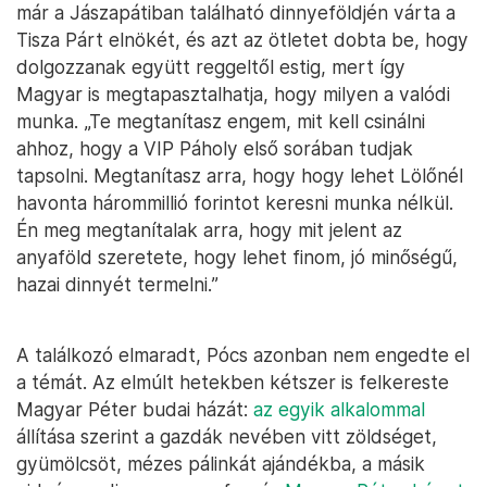
már a Jászapátiban található dinnyeföldjén várta a
Tisza Párt elnökét, és azt az ötletet dobta be, hogy
dolgozzanak együtt reggeltől estig, mert így
Magyar is megtapasztalhatja, hogy milyen a valódi
munka. „Te megtanítasz engem, mit kell csinálni
ahhoz, hogy a VIP Páholy első sorában tudjak
tapsolni. Megtanítasz arra, hogy hogy lehet Lölőnél
havonta hárommillió forintot keresni munka nélkül.
Én meg megtanítalak arra, hogy mit jelent az
anyaföld szeretete, hogy lehet finom, jó minőségű,
hazai dinnyét termelni.”
A találkozó elmaradt, Pócs azonban nem engedte el
a témát. Az elmúlt hetekben kétszer is felkereste
Magyar Péter budai házát:
az egyik alkalommal
állítása szerint a gazdák nevében vitt zöldséget,
gyümölcsöt, mézes pálinkát ajándékba, a másik