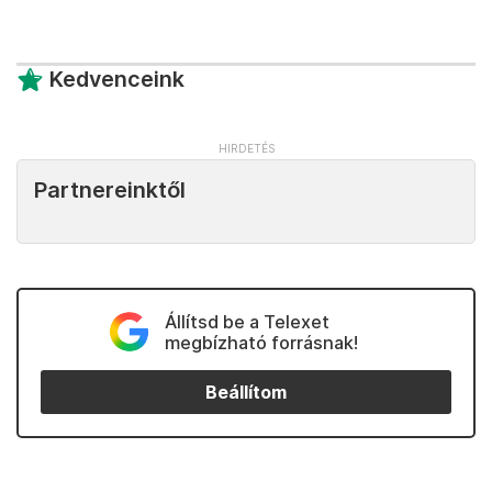
Kedvenceink
Partnereinktől
Állítsd be a Telexet
megbízható forrásnak!
Beállítom