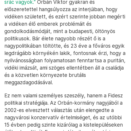
srác vagyok.”
Orbán Viktor gyakran és
előszeretettel hangsúlyozza az interjúiban, hogy
vidéken született, és ezért szerinte jobban megérti
a vidéken élő emberek problémáit és
gondolkodásmódját, mint a budapesti, öltönyös
politikusok. Bár élete nagyobb részét ő is a
nagypolitikában töltötte, és 23 éve a főváros egyik
legdrágább környékén lakik, fontosnak érzi, hogy a
nyilvánosságban folyamatosan fenntartsa a puritán,
vidéki imázsát, ami szöges ellentétben áll a családja
és a közvetlen környezete brutális
meggazdagodásával.
Ez nem valami személyes szeszély, hanem a Fidesz
politikai stratégiája. Az Orbán-kormány nagyjából a
2002-es elvesztett választás után elengedte a
nagyvárosi konzervatív értelmiséget, és az utóbbi
15 évben pedig szinte kizárólag a kistelepüléseken