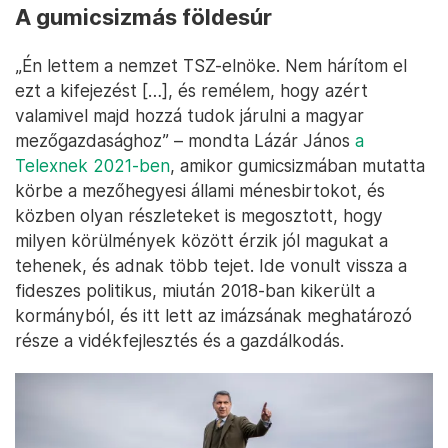
A gumicsizmás földesúr
„Én lettem a nemzet TSZ-elnöke. Nem hárítom el
ezt a kifejezést […], és remélem, hogy azért
valamivel majd hozzá tudok járulni a magyar
mezőgazdasághoz” – mondta Lázár János
a
Telexnek 2021-ben
, amikor gumicsizmában mutatta
körbe a mezőhegyesi állami ménesbirtokot, és
közben olyan részleteket is megosztott, hogy
milyen körülmények között érzik jól magukat a
tehenek, és adnak több tejet. Ide vonult vissza a
fideszes politikus, miután 2018-ban kikerült a
kormányból, és itt lett az imázsának meghatározó
része a vidékfejlesztés és a gazdálkodás.