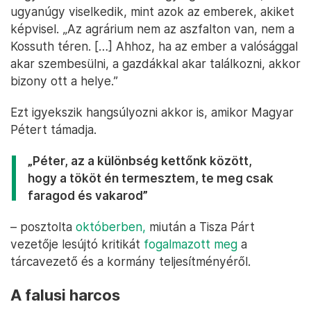
ugyanúgy viselkedik, mint azok az emberek, akiket
képvisel. „Az agrárium nem az aszfalton van, nem a
Kossuth téren. […] Ahhoz, ha az ember a valósággal
akar szembesülni, a gazdákkal akar találkozni, akkor
bizony ott a helye.”
Ezt igyekszik hangsúlyozni akkor is, amikor Magyar
Pétert támadja.
„Péter, az a különbség kettőnk között,
hogy a tököt én termesztem, te meg csak
faragod és vakarod”
– posztolta
októberben,
miután a Tisza Párt
vezetője lesújtó kritikát
fogalmazott meg
a
tárcavezető és a kormány teljesítményéről.
A falusi harcos