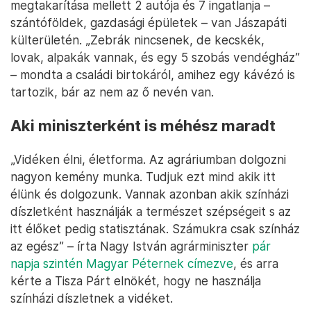
megtakarítása mellett 2 autója és 7 ingatlanja –
szántóföldek, gazdasági épületek – van Jászapáti
külterületén. „Zebrák nincsenek, de kecskék,
lovak, alpakák vannak, és egy 5 szobás vendégház”
– mondta a családi birtokáról, amihez egy kávézó is
tartozik, bár az nem az ő nevén van.
Aki miniszterként is méhész maradt
„Vidéken élni, életforma. Az agráriumban dolgozni
nagyon kemény munka. Tudjuk ezt mind akik itt
élünk és dolgozunk. Vannak azonban akik színházi
díszletként használják a természet szépségeit s az
itt élőket pedig statisztának. Számukra csak színház
az egész” – írta Nagy István agrárminiszter
pár
napja szintén Magyar Péternek címezve
, és arra
kérte a Tisza Párt elnökét, hogy ne használja
színházi díszletnek a vidéket.