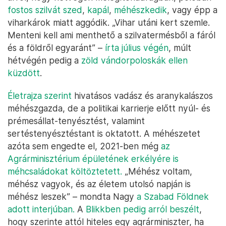
fostos szilvát szed
,
kapál
,
méhészkedik
, vagy épp a
viharkárok miatt aggódik. „Vihar utáni kert szemle.
Menteni kell ami menthető a szilvatermésből a fáról
és a földről egyaránt” –
írta július végén
, múlt
hétvégén pedig a
zöld vándorpoloskák ellen
küzdött
.
Életrajza szerint
hivatásos vadász és aranykalászos
méhészgazda, de a politikai karrierje előtt nyúl- és
prémesállat-tenyésztést, valamint
sertéstenyésztéstant is oktatott. A méhészetet
azóta sem engedte el, 2021-ben még
az
Agrárminisztérium épületének erkélyére is
méhcsaládokat költöztetett.
„Méhész voltam,
méhész vagyok, és az életem utolsó napján is
méhész leszek” – mondta Nagy
a Szabad Földnek
adott interjúban.
A
Blikkben pedig arról beszélt
,
hogy szerinte attól hiteles egy agrárminiszter, ha