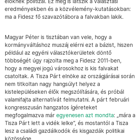
élőknek politizál. Ez meg is látszik a választási
eredményekben és a közvélemény-kutatásokban:
ma a Fidesz fő szavazótábora a falvakban lakik.
Magyar Péter is tisztában van vele, hogy a
kormányváltáshoz muszáj elérni ezt a bázist, hiszen
például az egyéni választókerületek döntő
többségét úgy rajzolta meg a Fidesz 2011-ben,
hogy a megyei jogú városokhoz is kis falvakat
csatoltak. A Tisza Párt elnöke az országjárásai során
nem titkoltan nagy hangsúlyt helyez a
kistelepüléseken élők megszólítására, és próbál
valamifajta alternatívát felmutatni. A párt februári
kongresszusán hangzatos ígéreteket
megfogalmazva már
egyenesen azt mondta
: „mára a
Tisza Párt lett a vidék lelke”, és mostantól a Tisza
lesz a családi gazdálkodók és kisgazdák politikai
közössége.