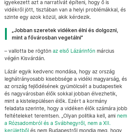
igyekezett azt a narratívát építeni, hogy ő is
vidékről jött, tisztában van a helyi problémákkal, és
szinte egy azok közül, akik kérdezik.
„Jobban szeretek vidéken élni és dolgozni,
mint a fővárosban vegetálni”
– vallotta be rögtön
az első Lázárinfón
március
végén Kisvárdán.
Lázár egyik kedvenc mondása, hogy az ország
leghátrányosabb kisebbsége a vidéki magyarság, és
az ország fejlődésének gyümölcsét a budapestiek
és nagyvárosban élők sokkal jobban élvezhetik,
mint a kistelepülésen élők. Ezért a kormány
feladata szerinte, hogy a vidéken élők számára jobb
feltételeket teremtsen. „Olyan politika kell, ami
nem
a Rózsadombról és a Svábhegyről, nem a XII.
kerületből
és nem Budapestről mondja meg, hogy