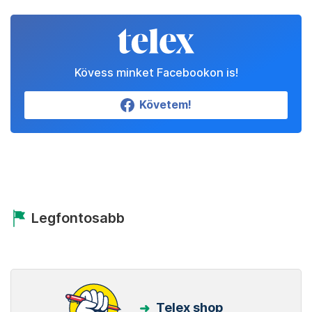
Kövess minket Facebookon is!
Követem!
Legfontosabb
Telex shop