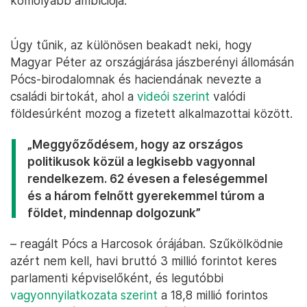
komolyabb ambíciója.
Úgy tűnik, az különösen beakadt neki, hogy
Magyar Péter az országjárása jászberényi állomásán
Pócs-birodalomnak és haciendának nevezte a
családi birtokát, ahol a
videói szerint
valódi
földesúrként mozog a fizetett alkalmazottai között.
„Meggyőződésem, hogy az országos
politikusok közül a legkisebb vagyonnal
rendelkezem. 62 évesen a feleségemmel
és a három felnőtt gyerekemmel túrom a
földet, mindennap dolgozunk”
– reagált Pócs a Harcosok órájában. Szűkölködnie
azért nem kell, havi bruttó 3 millió forintot keres
parlamenti képviselőként, és legutóbbi
vagyonnyilatkozata szerint
a 18,8 millió forintos