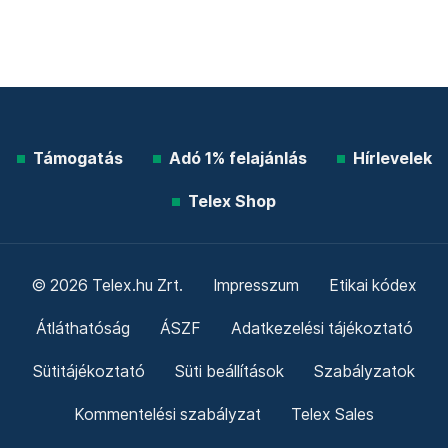
Támogatás
Adó 1% felajánlás
Hírlevelek
Telex Shop
© 2026 Telex.hu Zrt.
Impresszum
Etikai kódex
Átláthatóság
ÁSZF
Adatkezelési tájékoztató
Sütitájékoztató
Süti beállítások
Szabályzatok
Kommentelési szabályzat
Telex Sales