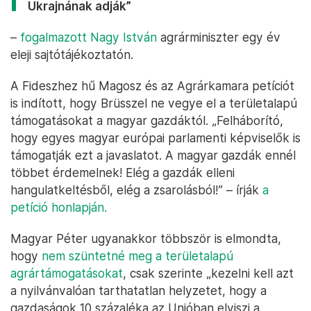
Ukrajnának adják”
–
fogalmazott Nagy István
agrárminiszter egy év
eleji sajtótájékoztatón.
A Fideszhez hű Magosz és az Agrárkamara petíciót
is indított, hogy Brüsszel ne vegye el a területalapú
támogatásokat a magyar gazdáktól. „Felháborító,
hogy egyes magyar európai parlamenti képviselők is
támogatják ezt a javaslatot. A magyar gazdák ennél
többet érdemelnek! Elég a gazdák elleni
hangulatkeltésből, elég a zsarolásból!” – írják
a
petíció honlapján.
Magyar Péter ugyanakkor többször is elmondta,
hogy
nem szüntetné meg a területalapú
agrártámogatásokat
, csak szerinte „kezelni kell azt
a nyilvánvalóan tarthatatlan helyzetet, hogy a
gazdaságok 10 százaléka az Unióban elviszi a