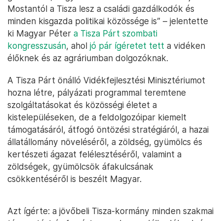
Mostantól a Tisza lesz a családi gazdálkodók és
minden kisgazda politikai közössége is” – jelentette
ki Magyar Péter
a Tisza Párt szombati
kongresszusán
, ahol
jó pár ígéretet tett
a vidéken
élőknek és az agráriumban dolgozóknak.
A Tisza Párt önálló Vidékfejlesztési Minisztériumot
hozna létre, pályázati programmal teremtene
szolgáltatásokat és közösségi életet a
kistelepüléseken, de a feldolgozóipar kiemelt
támogatásáról, átfogó öntözési stratégiáról, a hazai
állatállomány növeléséről, a zöldség, gyümölcs és
kertészeti ágazat felélesztéséről, valamint a
zöldségek, gyümölcsök áfakulcsának
csökkentéséről is beszélt Magyar.
Azt ígérte: a jövőbeli Tisza-kormány minden szakmai