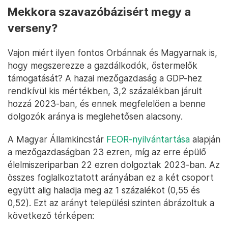
Mekkora szavazóbázisért megy a
verseny?
Vajon miért ilyen fontos Orbánnak és Magyarnak is,
hogy megszerezze a gazdálkodók, őstermelők
támogatását? A hazai mezőgazdaság a GDP-hez
rendkívül kis mértékben, 3,2 százalékban járult
hozzá 2023-ban, és ennek megfelelően a benne
dolgozók aránya is meglehetősen alacsony.
A Magyar Államkincstár
FEOR-nyilvántartása
alapján
a mezőgazdaságban 23 ezren, míg az erre épülő
élelmiszeriparban 22 ezren dolgoztak 2023-ban. Az
összes foglalkoztatott arányában ez a két csoport
együtt alig haladja meg az 1 százalékot (0,55 és
0,52). Ezt az arányt települési szinten ábrázoltuk a
következő térképen: