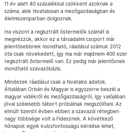
11 év alatt 40 százalékkal csökkent azoknak a
száma, akik hivatalosan a mezőgazdaságban és
élelmiszeriparban dolgoznak.
Ha viszont a regisztrált őstermelők számát is
megnézzük, akkor ez a társadalmi csoport már
jelentősebbnek mondható, ráadásul számuk 2012
óta csak növekedett, így ma már majdnem 400 ezer
regisztrált őstermelő van. Ez pedig már jelentősnek
mondható szavazóbázis.
Mindezek ráadásul csak a hivatalos adatok.
Általában Orbán és Magyar is egyszerre beszél a
magyar vidékről és mezőgazdaságról, így valójában
jóval szélesebb tábort próbálnak megszólítani. Az
elmúlt tizenöt évben ebben a szavazói rétegben
nagy többsége volt a Fidesznek. A következő
hónapok egyik kulcsfontosságú kérdése lehet,