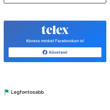
Kövess minket Facebookon is!
Követem!
Legfontosabb