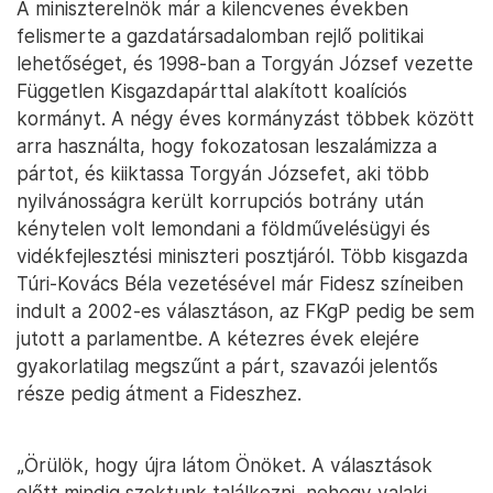
A miniszterelnök már a kilencvenes években
felismerte a gazdatársadalomban rejlő politikai
lehetőséget, és 1998-ban a Torgyán József vezette
Független Kisgazdapárttal alakított koalíciós
kormányt. A négy éves kormányzást többek között
arra használta, hogy fokozatosan leszalámizza a
pártot, és kiiktassa Torgyán Józsefet, aki több
nyilvánosságra került korrupciós botrány után
kénytelen volt lemondani a földművelésügyi és
vidékfejlesztési miniszteri posztjáról. Több kisgazda
Túri-Kovács Béla vezetésével már Fidesz színeiben
indult a 2002-es választáson, az FKgP pedig be sem
jutott a parlamentbe. A kétezres évek elejére
gyakorlatilag megszűnt a párt, szavazói jelentős
része pedig átment a Fideszhez.
„Örülök, hogy újra látom Önöket. A választások
előtt mindig szoktunk találkozni, nehogy valaki