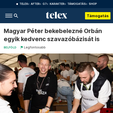
TELEX
AFTER
G7
KARAKTER
TÁMOGATÁS
SHOP
Támogatás
Magyar Péter bekebelezné Orbán
egyik kedvenc szavazóbázisát is
Legfontosabb
BELFÖLD