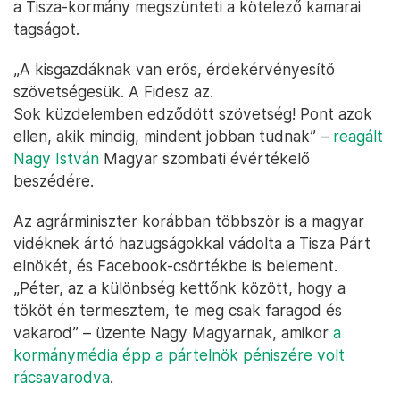
a Tisza-kormány megszünteti a kötelező kamarai
tagságot.
„A kisgazdáknak van erős, érdekérvényesítő
szövetségesük. A Fidesz az.
Sok küzdelemben edződött szövetség! Pont azok
ellen, akik mindig, mindent jobban tudnak” –
reagált
Nagy István
Magyar szombati évértékelő
beszédére.
Az agrárminiszter korábban többször is a magyar
vidéknek ártó hazugságokkal vádolta a Tisza Párt
elnökét, és Facebook-csörtékbe is belement.
„Péter, az a különbség kettőnk között, hogy a
tököt én termesztem, te meg csak faragod és
vakarod” – üzente Nagy Magyarnak, amikor
a
kormánymédia épp a pártelnök péniszére volt
rácsavarodva
.