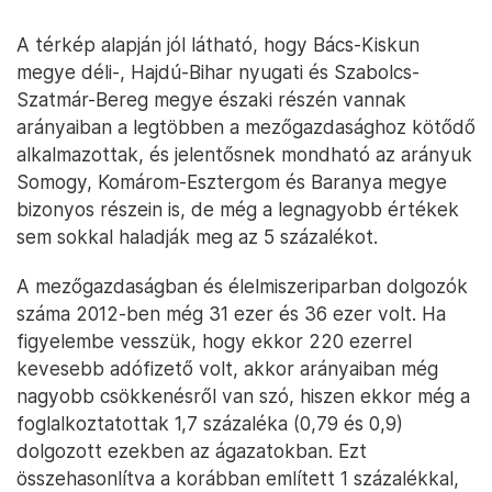
A térkép alapján jól látható, hogy Bács-Kiskun
megye déli-, Hajdú-Bihar nyugati és Szabolcs-
Szatmár-Bereg megye északi részén vannak
arányaiban a legtöbben a mezőgazdasághoz kötődő
alkalmazottak, és jelentősnek mondható az arányuk
Somogy, Komárom-Esztergom és Baranya megye
bizonyos részein is, de még a legnagyobb értékek
sem sokkal haladják meg az 5 százalékot.
A mezőgazdaságban és élelmiszeriparban dolgozók
száma 2012-ben még 31 ezer és 36 ezer volt. Ha
figyelembe vesszük, hogy ekkor 220 ezerrel
kevesebb adófizető volt, akkor arányaiban még
nagyobb csökkenésről van szó, hiszen ekkor még a
foglalkoztatottak 1,7 százaléka (0,79 és 0,9)
dolgozott ezekben az ágazatokban. Ezt
összehasonlítva a korábban említett 1 százalékkal,