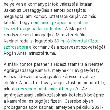
helye van a kormánypártok választási listáján.
Jakab az Országgyűlés alelnöki posztját is
megkapta, ami komoly juttatásokkal jár. Az más
kérdés, hogy
nem mindig képes normálisan
levezetni egy parlamenti ülést.
A Magoszt
rendszeresen támogatja a Miniszterelnöki
Kabinetiroda is, legutóbb
30 millió forinttal fűzte
szorosabbra
a kormány és a szervezet szövetségét
Rogán Antal minisztériuma.
A másik fontos partner a Fidesz számára a Nemzeti
Agrárgazdasági Kamara, melynek 11 évig Győrffy
Balázs fideszes országgyűlési képviselő volt az
elnöke. A posztról tavaly augusztusban mondott le,
miután
részegen bántalmazott egy nőt
. Az
agrárgazdasági vállalkozásoknak kötelező belépnie
a kamarába, és tagdíjat fizetni. Cserébe olyan
propagandalapot kapnak, amelyben például 2021-