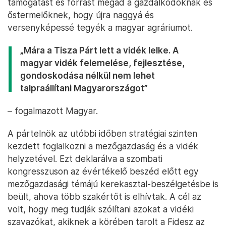
támogatást és forrást megad a gazdálkodóknak és
őstermelőknek, hogy újra naggyá és
versenyképessé tegyék a magyar agráriumot.
„Mára a Tisza Párt lett a vidék lelke. A
magyar vidék felemelése, fejlesztése,
gondoskodása nélkül nem lehet
talpraállítani Magyarországot”
– fogalmazott Magyar.
A pártelnök az utóbbi időben stratégiai szinten
kezdett foglalkozni a mezőgazdaság és a vidék
helyzetével. Ezt deklarálva a szombati
kongresszuson az évértékelő beszéd előtt egy
mezőgazdasági témájú kerekasztal-beszélgetésbe is
beült, ahova több szakértőt is elhívtak. A cél az
volt, hogy meg tudják szólítani azokat a vidéki
szavazókat, akiknek a körében tarolt a Fidesz az