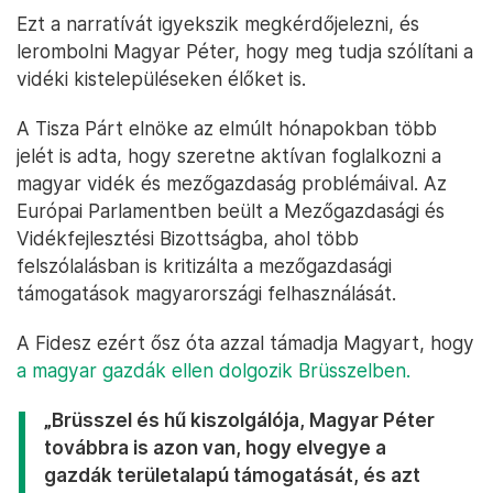
Ezt a narratívát igyekszik megkérdőjelezni, és
lerombolni Magyar Péter, hogy meg tudja szólítani a
vidéki kistelepüléseken élőket is.
A Tisza Párt elnöke az elmúlt hónapokban több
jelét is adta, hogy szeretne aktívan foglalkozni a
magyar vidék és mezőgazdaság problémáival. Az
Európai Parlamentben beült a Mezőgazdasági és
Vidékfejlesztési Bizottságba, ahol több
felszólalásban is kritizálta a mezőgazdasági
támogatások magyarországi felhasználását.
A Fidesz ezért ősz óta azzal támadja Magyart, hogy
a magyar gazdák ellen dolgozik Brüsszelben.
„Brüsszel és hű kiszolgálója, Magyar Péter
továbbra is azon van, hogy elvegye a
gazdák területalapú támogatását, és azt