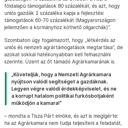
földalapú támogatások 80 százalékát, és azt, hogy
uniós gazdák 2 százaléka kapja a fejlesztési
támogatások 60-70 százalékát (Magyarországon
jellemzően a kormányhoz köthető oligarchák)”.
Szombaton úgy fogalmazott, hogy „létkérdés az
uniós és nemzeti agrártámogatások megtartása”, de
azokat sokkal hatékonyabban kell felhasználni
szerinte. Üzent az őt támadó Agrárkamarának is.
„Követeljük, hogy a Nemzeti Agrárkamara
nyújtson valódi segítséget a gazdáknak.
Legyen végre valódi érdekképviselet, és ne
a korrupt hatalom politikai furkósbotjaként
működjön a kamara!”
– mondta a Tisza Párt elnöke, és azt is megígérte:
ha az Agrárkamara nem tudja teljesíteni a feladatát,