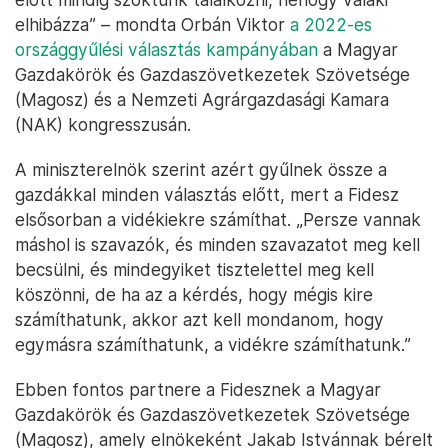
elhibázza” – mondta Orbán Viktor
a 2022-es
országgyűlési választás kampányában
a Magyar
Gazdakörök és Gazdaszövetkezetek Szövetsége
(Magosz) és a Nemzeti Agrárgazdasági Kamara
(NAK) kongresszusán.
A miniszterelnök szerint azért gyűlnek össze a
gazdákkal minden választás előtt, mert a Fidesz
elsősorban a vidékiekre számíthat. „Persze vannak
máshol is szavazók, és minden szavazatot meg kell
becsülni, és mindegyiket tisztelettel meg kell
köszönni, de ha az a kérdés, hogy mégis kire
számíthatunk, akkor azt kell mondanom, hogy
egymásra számíthatunk, a vidékre számíthatunk.”
Ebben fontos partnere a Fidesznek a Magyar
Gazdakörök és Gazdaszövetkezetek Szövetsége
(Magosz), amely elnökeként Jakab Istvánnak bérelt