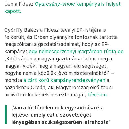
ben a Fidesz
Gyurcsány-show
kampánya is helyet
kapott.
Győrffy Balázs a Fidesz tavalyi EP-listájára is
felkerült, és Orbán olyannyira fontosnak tartotta
megszólítani a gazdatársadalmat, hogy az EP-
kampányt
egy nemesgörzsönyi magtárban rúgta be
.
„Kitől várjon a magyar gazdatársadalom, meg a
magyar vidék, meg a magyar falu segítséget,
hogyha nem a közülük jövő miniszterelnöktől” –
mondta
a zárt körű kampányrendezvényen
a
gazdáknak Orbán, aki Magyarország első falusi
miniszterelnökének nevezte magát,
tévesen
.
„Van a történelemnek egy sodrása és
lejtése, amely ezt a szövetséget
lényegében szükségszerűen létrehozta”