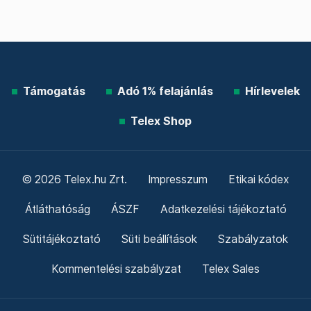
Támogatás
Adó 1% felajánlás
Hírlevelek
Telex Shop
© 2026 Telex.hu Zrt.
Impresszum
Etikai kódex
Átláthatóság
ÁSZF
Adatkezelési tájékoztató
Sütitájékoztató
Süti beállítások
Szabályzatok
Kommentelési szabályzat
Telex Sales