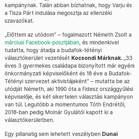
kampánynak. Talán abban bízhatnak, hogy Varju és
a Tisza Párt indulása megosztja az ellenzéki
szavazókat.
„Előttem az utódom” – fogalmazott Németh Zsolt a
márciusi Facebook-posztjában
, és mindenkivel
tudatta, hogy átadja a budafok-tétényi
választókerület vezetését
Kocsondi Márknak.
„33
éves 3 gyermekes családapa bizonyított már egyéni
önkormányzati képviselőként és 18 éve a Budafok-
Tétényi szervezet aktivistájaként” – mutatta be az
utódját Németh, aki 1990 óta a Fidesz országgyűlési
képviselője, és két sikertelen választási kampányon
van túl. Legutóbb a momentumos Tóth Endrétől,
2018-ban pedig Molnár Gyulától kapott ki a
választókerületben.
Egy pillanatig sem lehetett veszélyben
Dunai