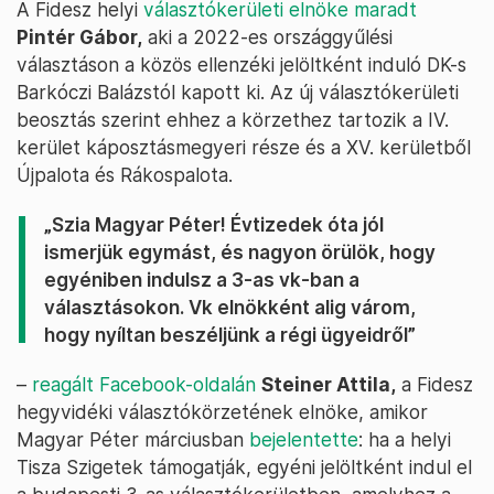
A Fidesz helyi
választókerületi elnöke maradt
Pintér Gábor,
aki a 2022-es országgyűlési
választáson a közös ellenzéki jelöltként induló DK-s
Barkóczi Balázstól kapott ki. Az új választókerületi
beosztás szerint ehhez a körzethez tartozik a IV.
kerület káposztásmegyeri része és a XV. kerületből
Újpalota és Rákospalota.
„Szia Magyar Péter! Évtizedek óta jól
ismerjük egymást, és nagyon örülök, hogy
egyéniben indulsz a 3-as vk-ban a
választásokon. Vk elnökként alig várom,
hogy nyíltan beszéljünk a régi ügyeidről”
–
reagált Facebook-oldalán
Steiner Attila,
a Fidesz
hegyvidéki választókörzetének elnöke, amikor
Magyar Péter márciusban
bejelentette
: ha a helyi
Tisza Szigetek támogatják, egyéni jelöltként indul el