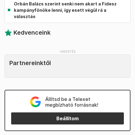
Orbán Balázs szerint senki nem akart a Fidesz
kampányfőnöke lenni, így esett végül rá a
választás
Kedvenceink
Partnereinktől
Állítsd be a Telexet
megbízható forrásnak!
Beállítom