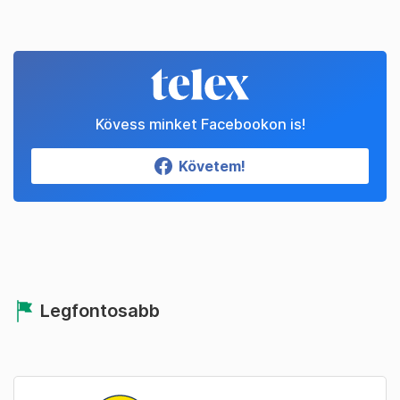
Kövess minket Facebookon is!
Követem!
Legfontosabb