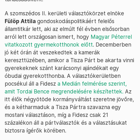
A szomszédos II. kerületi választókörzet elnöke
Fülöp Attila
gondoskodáspolitikáért felelős
államtitkár lett, aki az elmúlt fél évben elsősorban
arról lett országosan ismert, hogy
Magyar Péterrel
vitatkozott gyermekotthonok előtt
. Decemberben
jó két órán át veszekedtek a kamerák
kereszttüzében, amikor a Tisza Párt be akarta vinni
gyerekeknek szánt karácsonyi ajándékait egy
óbudai gyerekotthonba. A választókerületben
pocsékul áll a Fidesz
a Medián felmérése szerint,
amit Tordai Bence megrendelésére készítettek.
Az
itt élők négyötöde kormányváltást szeretne jövőre,
és a kétharmaduk a Tisza Pártra szavazna egy
mostani választáson, míg a Fidesz csak 21
százalékon áll a pártválasztók és a választásukat
biztosra ígérők körében.