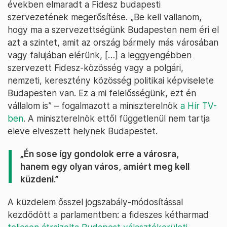
években elmaradt a Fidesz budapesti
szervezetének megerősítése. „Be kell vallanom,
hogy ma a szervezettségünk Budapesten nem éri el
azt a szintet, amit az ország bármely más városában
vagy falujában elérünk, […] a leggyengébben
szervezett Fidesz-közösség vagy a polgári,
nemzeti, keresztény közösség politikai képviselete
Budapesten van. Ez a mi felelősségünk, ezt én
vállalom is” – fogalmazott a miniszterelnök
a Hír TV-
ben
. A miniszterelnök ettől függetlenül nem tartja
eleve elveszett helynek Budapestet.
„Én sose így gondolok erre a városra,
hanem egy olyan város, amiért meg kell
küzdeni.”
A küzdelem ősszel jogszabály-módosítással
kezdődött a parlamentben: a fideszes kétharmad