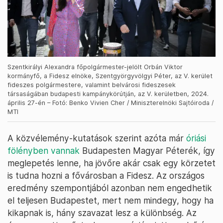
Szentkirályi Alexandra főpolgármester-jelölt Orbán Viktor
kormányfő, a Fidesz elnöke, Szentgyörgyvölgyi Péter, az V. kerület
fideszes polgármestere, valamint belvárosi fideszesek
társaságában budapesti kampánykörútján, az V. kerületben, 2024.
április 27-én – Fotó: Benko Vivien Cher / Miniszterelnöki Sajtóiroda /
MTI
A közvélemény-kutatások szerint azóta már
óriási
fölényben vannak
Budapesten Magyar Péterék, így
meglepetés lenne, ha jövőre akár csak egy körzetet
is tudna hozni a fővárosban a Fidesz. Az országos
eredmény szempontjából azonban nem engedhetik
el teljesen Budapestet, mert nem mindegy, hogy ha
kikapnak is, hány szavazat lesz a különbség. Az