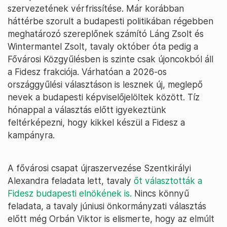
szervezetének vérfrissítése. Már korábban
háttérbe szorult a budapesti politikában régebben
meghatározó szereplőnek számító Láng Zsolt és
Wintermantel Zsolt, tavaly október óta pedig a
Fővárosi Közgyűlésben is szinte csak újoncokból áll
a Fidesz frakciója. Várhatóan a 2026-os
országgyűlési választáson is lesznek új, meglepő
nevek a budapesti képviselőjelöltek között. Tíz
hónappal a választás előtt igyekeztünk
feltérképezni, hogy kikkel készül a Fidesz a
kampányra.
A fővárosi csapat újraszervezése Szentkirályi
Alexandra feladata lett, tavaly
őt választották a
Fidesz budapesti elnökének is.
Nincs könnyű
feladata, a tavaly júniusi önkormányzati választás
előtt még Orbán Viktor is elismerte, hogy az elmúlt