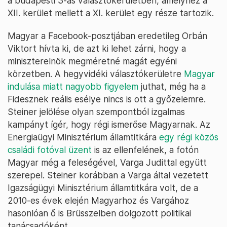
a budapesti 3-as választókerületben, amelyhez a
XII. kerület mellett a XI. kerület egy része tartozik.
Magyar a Facebook-posztjában eredetileg Orbán
Viktort hívta ki, de azt ki lehet zárni, hogy a
miniszterelnök megméretné magát egyéni
körzetben. A hegyvidéki választókerületre
Magyar
indulása miatt nagyobb figyelem
juthat, még ha a
Fidesznek reális esélye nincs is ott a győzelemre.
Steiner jelölése olyan szempontból izgalmas
kampányt ígér, hogy régi ismerőse Magyarnak. Az
Energiaügyi Minisztérium államtitkára
egy régi közös
családi fotóval üzent
is az ellenfelének, a fotón
Magyar még a feleségével, Varga Judittal együtt
szerepel. Steiner korábban a Varga által vezetett
Igazságügyi Minisztérium államtitkára volt, de a
2010-es évek elején Magyarhoz és Vargához
hasonlóan ő is Brüsszelben dolgozott politikai
tanácsadóként.