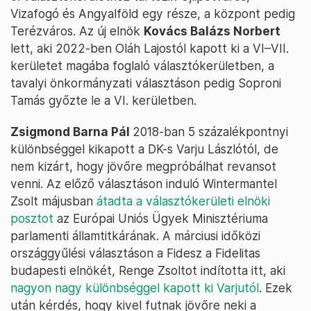
Vizafogó és Angyalföld egy része, a központ pedig
Terézváros. Az új elnök
Kovács Balázs Norbert
lett, aki 2022-ben Oláh Lajostól kapott ki a VI–VII.
kerületet magába foglaló választókerületben, a
tavalyi önkormányzati választáson pedig Soproni
Tamás győzte le a VI. kerületben.
Zsigmond Barna Pál
2018-ban 5 százalékpontnyi
különbséggel kikapott a DK-s Varju Lászlótól, de
nem kizárt, hogy jövőre megpróbálhat revansot
venni. Az előző választáson induló Wintermantel
Zsolt májusban
átadta a választókerületi elnöki
posztot
az Európai Uniós Ügyek Minisztériuma
parlamenti államtitkárának. A márciusi időközi
országgyűlési választáson a Fidesz a Fidelitas
budapesti elnökét, Renge Zsoltot indította itt, aki
nagyon nagy különbséggel kapott ki Varjutól
. Ezek
után kérdés, hogy kivel futnak jövőre neki a