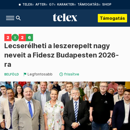
TELEX
AFTER
G7
KARAKTER
TÁMOGATÁS
SHOP
Támogatás
Lecserélheti a leszerepelt nagy
neveit a Fidesz Budapesten 2026-
ra
Legfontosabb
frissítve
BELFÖLD