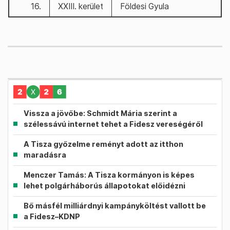
16.
XXIII. kerület
Földesi Gyula
Vissza a jövőbe: Schmidt Mária szerint a
szélessávú internet tehet a Fidesz vereségéről
A Tisza győzelme reményt adott az itthon
maradásra
Menczer Tamás: A Tisza kormányon is képes
lehet polgárháborús állapotokat előidézni
Bő másfél milliárdnyi kampányköltést vallott be
a Fidesz–KDNP