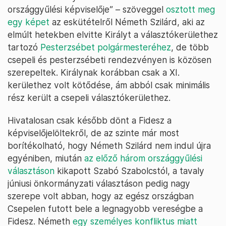
országgyűlési képviselője” – szöveggel
osztott meg
egy képet
az eskütételről Németh Szilárd, aki az
elmúlt hetekben elvitte Királyt a választókerülethez
tartozó
Pesterzsébet polgármesteréhez
, de több
csepeli és pesterzsébeti rendezvényen is közösen
szerepeltek. Királynak korábban csak a XI.
kerülethez volt kötődése, ám abból csak minimális
rész került a csepeli választókerülethez.
Hivatalosan csak később dönt a Fidesz a
képviselőjelöltekről, de az szinte már most
borítékolható, hogy Németh Szilárd nem indul újra
egyéniben, miután
az előző három országgyűlési
választáson
kikapott Szabó Szabolcstól, a tavaly
júniusi önkormányzati választáson pedig nagy
szerepe volt abban, hogy az egész országban
Csepelen futott bele a legnagyobb vereségbe a
Fidesz. Németh
egy személyes konfliktus miatt