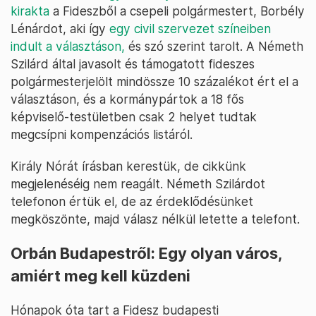
kirakta
a Fideszből a csepeli polgármestert, Borbély
Lénárdot, aki így
egy civil szervezet színeiben
indult a választáson,
és szó szerint tarolt. A Németh
Szilárd által javasolt és támogatott fideszes
polgármesterjelölt mindössze 10 százalékot ért el a
választáson, és a kormánypártok a 18 fős
képviselő-testületben csak 2 helyet tudtak
megcsípni kompenzációs listáról.
Király Nórát írásban kerestük, de cikkünk
megjelenéséig nem reagált. Németh Szilárdot
telefonon értük el, de az érdeklődésünket
megköszönte, majd válasz nélkül letette a telefont.
Orbán Budapestről: Egy olyan város,
amiért meg kell küzdeni
Hónapok óta tart a Fidesz budapesti