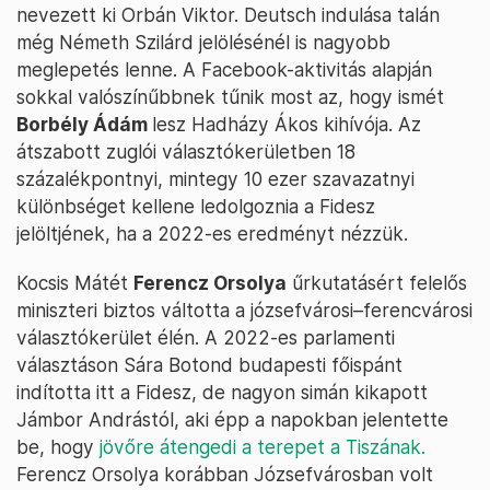
nevezett ki Orbán Viktor. Deutsch indulása talán
még Németh Szilárd jelölésénél is nagyobb
meglepetés lenne. A Facebook-aktivitás alapján
sokkal valószínűbbnek tűnik most az, hogy ismét
Borbély Ádám
lesz Hadházy Ákos kihívója. Az
átszabott zuglói választókerületben 18
százalékpontnyi, mintegy 10 ezer szavazatnyi
különbséget kellene ledolgoznia a Fidesz
jelöltjének, ha a 2022-es eredményt nézzük.
Kocsis Mátét
Ferencz Orsolya
űrkutatásért felelős
miniszteri biztos váltotta a józsefvárosi–ferencvárosi
választókerület élén. A 2022-es parlamenti
választáson Sára Botond budapesti főispánt
indította itt a Fidesz, de nagyon simán kikapott
Jámbor Andrástól, aki épp a napokban jelentette
be, hogy
jövőre átengedi a terepet a Tiszának.
Ferencz Orsolya korábban Józsefvárosban volt