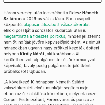
Három vereség után lecserélheti a Fidesz
Németh
Szilárdot
a 2026-os választásra. Bár a csepeli
központú,
alaposan átszabott választókerület
elnöki posztját a sorozatos kudarcok után is
megtarthatta a fideszes politikus
, minden jel szerint
nem őt indítják jövőre képviselőjelöltként. Az elmúlt
hónapokban ugyanis nagy erőkkel kezdték építeni
helyben
Király Nórát,
aki korábban a XI.
kerületben volt alpolgármester és önkormányzati
képviselő, tavaly pedig polgármesterjelöltként
próbálkozott Újbudán.
„A következő 10 hónapban Németh Szilárd
választókerületi elnök munkáját segítem majd
ebben az új kialakítású körzetben, melynek része
Csepel, Pesterzsébet, Ferencváros és persze az