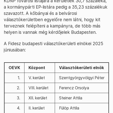
KDNP fővárosi listájára a kerületiek 30,7 százaléka,
a kormánypárti EP-listára pedig a 35,23 százalékuk
szavazott. A kőbányai és a belvárosi
választókerületben egyelőre nem látni, hogy kit
terveznek felépíteni a kampányra, de több más
helyen is vannak még kérdőjelek Budapesten.
A Fidesz budapesti választókerületi elnökei 2025
júniusában:
OEVK
Központ
Választókerületi elnök
1.
V. kerület
Szentgyörgyvölgyi Péter
2.
VIII. kerület
Ferencz Orsolya
3.
XII. kerület
Steiner Attila
4.
II. kerület
Fülöp Attila