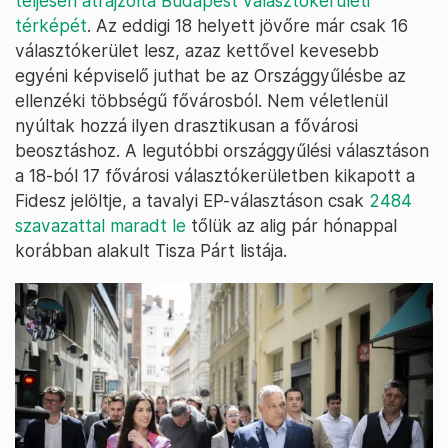
teljesen átrajzolta Budapest választókerületi
térképét
. Az eddigi 18 helyett jövőre már csak 16
választókerület lesz, azaz kettővel kevesebb
egyéni képviselő juthat be az Országgyűlésbe az
ellenzéki többségű fővárosból. Nem véletlenül
nyúltak hozzá ilyen drasztikusan a fővárosi
beosztáshoz. A legutóbbi országgyűlési választáson
a 18-ból 17 fővárosi választókerületben kikapott a
Fidesz jelöltje, a tavalyi EP-választáson csak
2484
szavazattal maradt le
tőlük az alig pár hónappal
korábban alakult Tisza Párt listája.