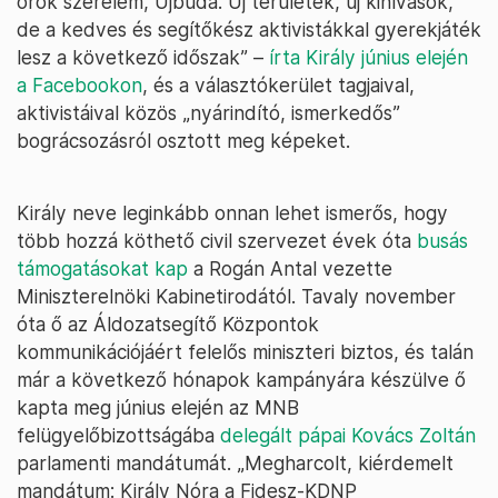
örök szerelem, Újbuda. Új területek, új kihívások,
de a kedves és segítőkész aktivistákkal gyerekjáték
lesz a következő időszak” –
írta Király június elején
a Facebookon
, és a választókerület tagjaival,
aktivistáival közös „nyárindító, ismerkedős”
bográcsozásról osztott meg képeket.
Király neve leginkább onnan lehet ismerős, hogy
több hozzá köthető civil szervezet évek óta
busás
támogatásokat kap
a Rogán Antal vezette
Miniszterelnöki Kabinetirodától. Tavaly november
óta ő az Áldozatsegítő Központok
kommunikációjáért felelős miniszteri biztos, és talán
már a következő hónapok kampányára készülve ő
kapta meg június elején az MNB
felügyelőbizottságába
delegált pápai Kovács Zoltán
parlamenti mandátumát. „Megharcolt, kiérdemelt
mandátum: Király Nóra a Fidesz-KDNP