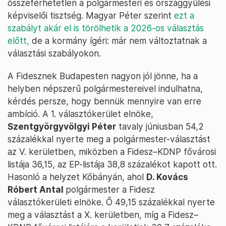
összeférhetetlen a polgármesteri és országgyűlési
képviselői tisztség. Magyar Péter szerint
ezt a
szabályt akár el is törölhetik a 2026-os választás
előtt,
de a kormány ígéri: már nem változtatnak a
választási szabályokon.
A Fidesznek Budapesten nagyon jól jönne, ha a
helyben népszerű polgármestereivel indulhatna,
kérdés persze, hogy bennük mennyire van erre
ambíció. A 1. választókerület elnöke,
Szentgyörgyvölgyi Péter
tavaly júniusban 54,2
százalékkal nyerte meg a polgármester-választást
az V. kerületben, miközben a Fidesz–KDNP fővárosi
listája 36,15, az EP-listája 38,8 százalékot kapott ott.
Hasonló a helyzet Kőbányán, ahol
D. Kovács
Róbert Antal
polgármester a Fidesz
választókerületi elnöke. Ő 49,15 százalékkal nyerte
meg a választást a X. kerületben, míg a Fidesz–