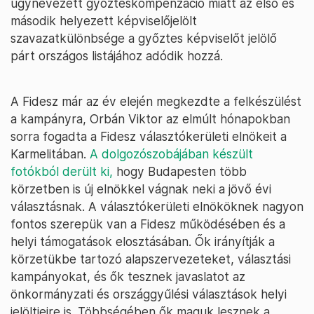
úgynevezett győzteskompenzáció miatt az első és
második helyezett képviselőjelölt
szavazatkülönbsége a győztes képviselőt jelölő
párt országos listájához adódik hozzá.
A Fidesz már az év elején megkezdte a felkészülést
a kampányra, Orbán Viktor az elmúlt hónapokban
sorra fogadta a Fidesz választókerületi elnökeit a
Karmelitában.
A dolgozószobájában készült
fotókból derült ki,
hogy Budapesten több
körzetben is új elnökkel vágnak neki a jövő évi
választásnak. A választókerületi elnököknek nagyon
fontos szerepük van a Fidesz működésében és a
helyi támogatások elosztásában. Ők irányítják a
körzetükbe tartozó alapszervezeteket, választási
kampányokat, és ők tesznek javaslatot az
önkormányzati és országgyűlési választások helyi
jelöltjeire is. Többségében ők maguk lesznek a