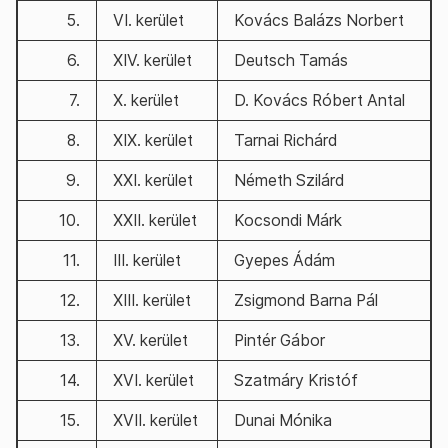
5.
VI. kerület
Kovács Balázs Norbert
6.
XIV. kerület
Deutsch Tamás
7.
X. kerület
D. Kovács Róbert Antal
8.
XIX. kerület
Tarnai Richárd
9.
XXI. kerület
Németh Szilárd
10.
XXII. kerület
Kocsondi Márk
11.
III. kerület
Gyepes Ádám
12.
XIII. kerület
Zsigmond Barna Pál
13.
XV. kerület
Pintér Gábor
14.
XVI. kerület
Szatmáry Kristóf
15.
XVII. kerület
Dunai Mónika