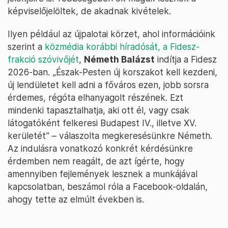
képviselőjelöltek, de akadnak kivételek.
Ilyen például az újpalotai körzet, ahol információink
szerint a
közmédia korábbi híradósát, a Fidesz-
frakció szóvivőjét
,
Németh Balázst
indítja a Fidesz
2026-ban. „Észak-Pesten új korszakot kell kezdeni,
új lendületet kell adni a főváros ezen, jobb sorsra
érdemes, régóta elhanyagolt részének. Ezt
mindenki tapasztalhatja, aki ott él, vagy csak
látogatóként felkeresi Budapest IV., illetve XV.
kerületét” – válaszolta megkeresésünkre Németh.
Az indulásra vonatkozó konkrét kérdésünkre
érdemben nem reagált, de azt ígérte, hogy
amennyiben fejlemények lesznek a munkájával
kapcsolatban, beszámol róla a Facebook-oldalán,
ahogy tette az elmúlt években is.