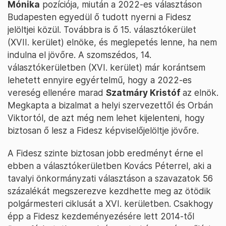
Mónika
pozíciója, miután a 2022-es választáson
Budapesten egyedül ő tudott nyerni a Fidesz
jelöltjei közül. Továbbra is ő 15. választókerület
(XVII. kerület) elnöke, és meglepetés lenne, ha nem
indulna el jövőre. A szomszédos, 14.
választókerületben (XVI. kerület) már korántsem
lehetett ennyire egyértelmű, hogy a 2022-es
vereség ellenére marad
Szatmáry Kristóf
az elnök.
Megkapta a bizalmat a helyi szervezettől és Orbán
Viktortól, de azt még nem lehet kijelenteni, hogy
biztosan ő lesz a Fidesz képviselőjelöltje jövőre.
A Fidesz szinte biztosan jobb eredményt érne el
ebben a választókerületben Kovács Péterrel, aki a
tavalyi önkormányzati választáson a szavazatok 56
százalékát megszerezve kezdhette meg az ötödik
polgármesteri ciklusát a XVI. kerületben. Csakhogy
épp a Fidesz kezdeményezésére lett 2014-től