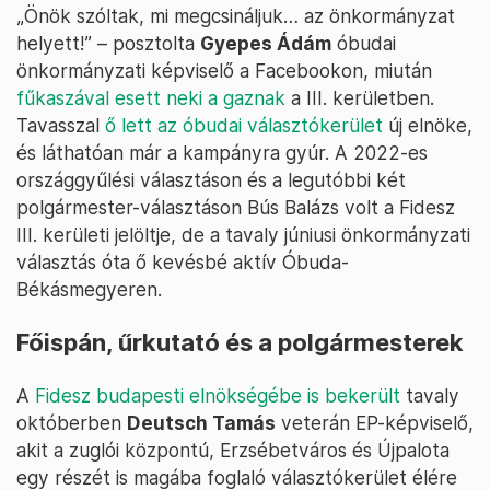
„Önök szóltak, mi megcsináljuk… az önkormányzat
helyett!” – posztolta
Gyepes Ádám
óbudai
önkormányzati képviselő a Facebookon, miután
fűkaszával esett neki a gaznak
a III. kerületben.
Tavasszal
ő lett az óbudai választókerület
új elnöke,
és láthatóan már a kampányra gyúr. A 2022-es
országgyűlési választáson és a legutóbbi két
polgármester-választáson Bús Balázs volt a Fidesz
III. kerületi jelöltje, de a tavaly júniusi önkormányzati
választás óta ő kevésbé aktív Óbuda-
Békásmegyeren.
Főispán, űrkutató és a polgármesterek
A
Fidesz budapesti elnökségébe is bekerült
tavaly
októberben
Deutsch Tamás
veterán EP-képviselő,
akit a zuglói központú, Erzsébetváros és Újpalota
egy részét is magába foglaló választókerület élére