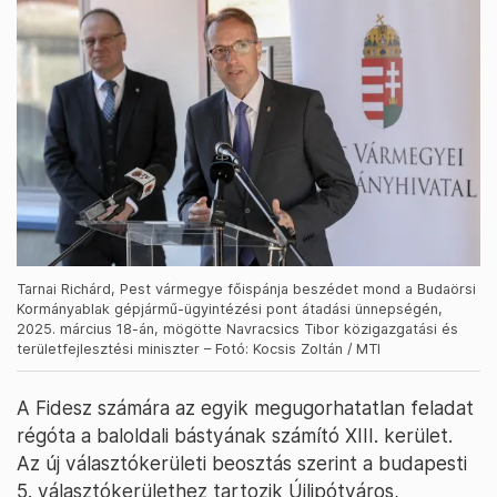
Tarnai Richárd, Pest vármegye főispánja beszédet mond a Budaörsi
Kormányablak gépjármű-ügyintézési pont átadási ünnepségén,
2025. március 18-án, mögötte Navracsics Tibor közigazgatási és
területfejlesztési miniszter – Fotó: Kocsis Zoltán / MTI
A Fidesz számára az egyik megugorhatatlan feladat
régóta a baloldali bástyának számító XIII. kerület.
Az új választókerületi beosztás szerint a budapesti
5. választókerülethez tartozik Újlipótváros,