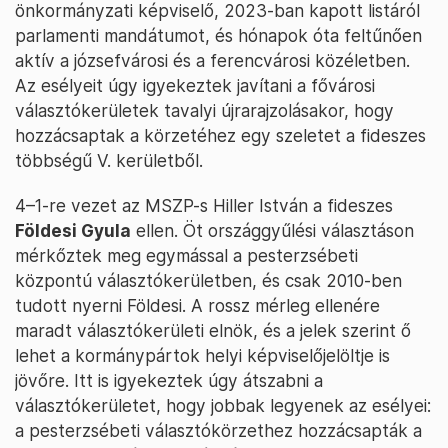
önkormányzati képviselő, 2023-ban kapott listáról
parlamenti mandátumot, és hónapok óta feltűnően
aktív a józsefvárosi és a ferencvárosi közéletben.
Az esélyeit úgy igyekeztek javítani a fővárosi
választókerületek tavalyi újrarajzolásakor, hogy
hozzácsaptak a körzetéhez egy szeletet a fideszes
többségű V. kerületből.
4–1-re vezet az MSZP-s Hiller István a fideszes
Földesi Gyula
ellen. Öt országgyűlési választáson
mérkőztek meg egymással a pesterzsébeti
központú választókerületben, és csak 2010-ben
tudott nyerni Földesi. A rossz mérleg ellenére
maradt választókerületi elnök, és a jelek szerint ő
lehet a kormánypártok helyi képviselőjelöltje is
jövőre. Itt is igyekeztek úgy átszabni a
választókerületet, hogy jobbak legyenek az esélyei:
a pesterzsébeti választókörzethez hozzácsapták a