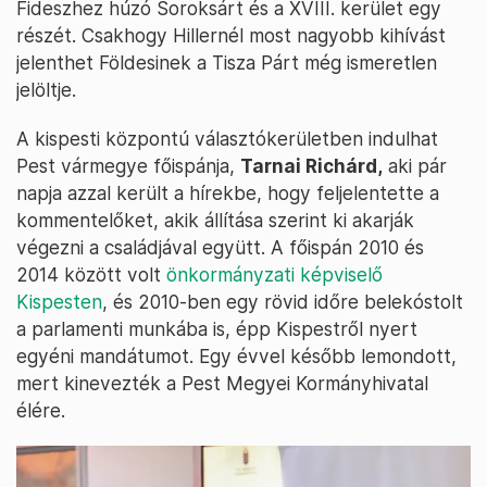
Fideszhez húzó Soroksárt és a XVIII. kerület egy
részét. Csakhogy Hillernél most nagyobb kihívást
jelenthet Földesinek a Tisza Párt még ismeretlen
jelöltje.
A kispesti központú választókerületben indulhat
Pest vármegye főispánja,
Tarnai Richárd,
aki pár
napja azzal került a hírekbe, hogy feljelentette a
kommentelőket, akik állítása szerint ki akarják
végezni a családjával együtt. A főispán 2010 és
2014 között volt
önkormányzati képviselő
Kispesten
, és 2010-ben egy rövid időre belekóstolt
a parlamenti munkába is, épp Kispestről nyert
egyéni mandátumot. Egy évvel később lemondott,
mert kinevezték a Pest Megyei Kormányhivatal
élére.