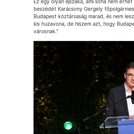
Ez egy olyan éjszaka, ami soha nem érhet
beszédét Karácsony Gergely főpolgármest
Budapest köztársaság marad, és nem lesz
kis huzavona, de hiszem azt, hogy Budap
városnak.”