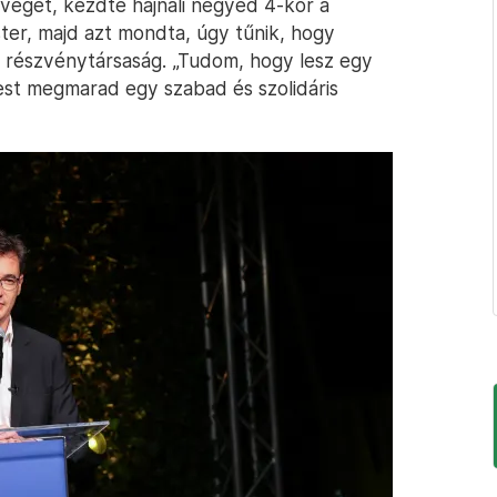
 véget, kezdte hajnali negyed 4-kor a
er, majd azt mondta, úgy tűnik, hogy
 részvénytársaság. „Tudom, hogy lesz egy
est megmarad egy szabad és szolidáris