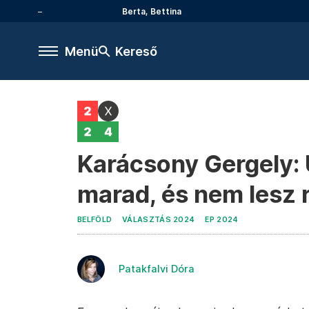
Berta, Bettina
Menü
Kereső
Karácsony Gergely: 
marad, és nem lesz
BELFÖLD
VÁLASZTÁS 2024
EP 2024
Patakfalvi Dóra