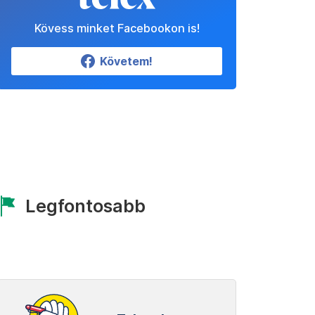
Kövess minket Facebookon is!
Követem!
Legfontosabb