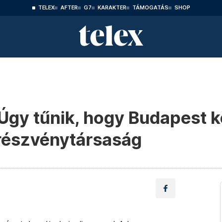
TELEX
AFTER
G7
KARAKTER
TÁMOGATÁS
SHOP
Úgy tűnik, hogy Budapest 
 részvénytársaság