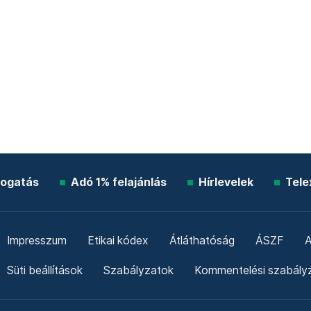
ogatás
Adó 1% felajánlás
Hírlevelek
Tele
Impresszum
Etikai kódex
Átláthatóság
ÁSZF
A
Süti beállítások
Szabályzatok
Kommentelési szabály