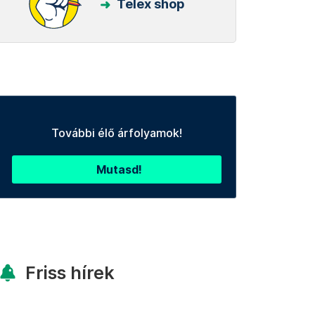
Telex shop
További élő árfolyamok!
Mutasd!
Friss hírek