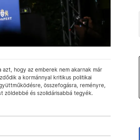
ja azt, hogy az emberek nem akarnak már
dődik a kormánnyal kritikus politikai
b együttműködésre, összefogásra, reményre,
ost zöldebbé és szolidárisabbá tegyék.