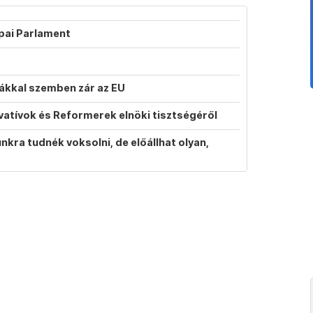
ópai Parlament
atákkal szemben zár az EU
vatívok és Reformerek elnöki tisztségéről
ra tudnék voksolni, de előállhat olyan,