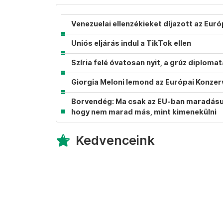
Venezuelai ellenzékieket díjazott az Eur
Uniós eljárás indul a TikTok ellen
Szíria felé óvatosan nyit, a grúz diplom
Giorgia Meloni lemond az Európai Konzer
Borvendég: Ma csak az EU-ban maradásunk
hogy nem marad más, mint kimenekülni
Kedvenceink