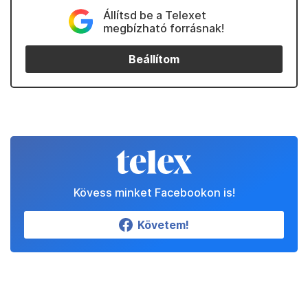
Állítsd be a Telexet
megbízható forrásnak!
Beállítom
Kövess minket Facebookon is!
Követem!