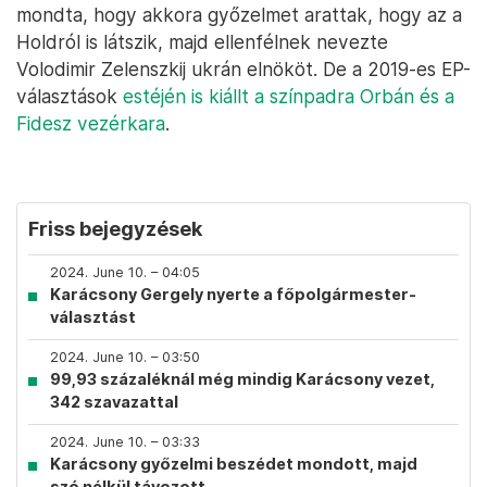
mondta, hogy akkora győzelmet arattak, hogy az a
Holdról is látszik, majd ellenfélnek nevezte
Volodimir Zelenszkij ukrán elnököt. De a 2019-es EP-
választások
estéjén is kiállt a színpadra Orbán és a
Fidesz vezérkara
.
Friss bejegyzések
2024. June 10. – 04:05
Karácsony Gergely nyerte a főpolgármester-
választást
2024. June 10. – 03:50
99,93 százaléknál még mindig Karácsony vezet,
342 szavazattal
2024. June 10. – 03:33
Karácsony győzelmi beszédet mondott, majd
szó nélkül távozott