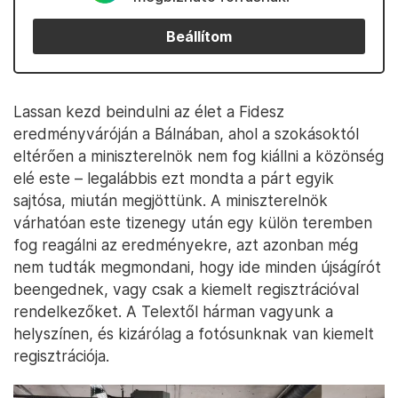
Beállítom
Lassan kezd beindulni az élet a Fidesz
eredményváróján a Bálnában, ahol a szokásoktól
eltérően a miniszterelnök nem fog kiállni a közönség
elé este – legalábbis ezt mondta a párt egyik
sajtósa, miután megjöttünk. A miniszterelnök
várhatóan este tizenegy után egy külön teremben
fog reagálni az eredményekre, azt azonban még
nem tudták megmondani, hogy ide minden újságírót
beengednek, vagy csak a kiemelt regisztrációval
rendelkezőket. A Telextől hárman vagyunk a
helyszínen, és kizárólag a fotósunknak van kiemelt
regisztrációja.