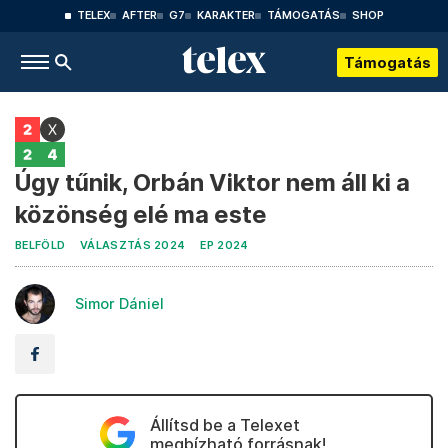
TELEX
AFTER
G7
KARAKTER
TÁMOGATÁS
SHOP
Támogatás
Úgy tűnik, Orbán Viktor nem áll ki a
közönség elé ma este
BELFÖLD
VÁLASZTÁS 2024
EP 2024
Simor Dániel
Állítsd be a Telexet
megbízható forrásnak!