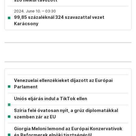
2024. June 10. – 03:30
99,85 százaléknál 324 szavazattal vezet
Karácsony
Venezuelai ellenzékieket díjazott az Európai
Parlament
Uniós eljárás indul a TikTok ellen
Szíria felé óvatosan nyit, a grúz diplomatákkal
szemben zár az EU
Giorgia Meloni lemond az Európai Konzervatívok
és Reformerek elnöki tisztségéről