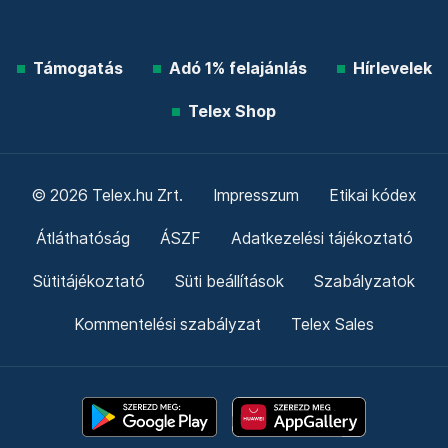
Támogatás
Adó 1% felajánlás
Hírlevelek
Telex Shop
© 2026 Telex.hu Zrt.
Impresszum
Etikai kódex
Átláthatóság
ÁSZF
Adatkezelési tájékoztató
Sütitájékoztató
Süti beállítások
Szabályzatok
Kommentelési szabályzat
Telex Sales