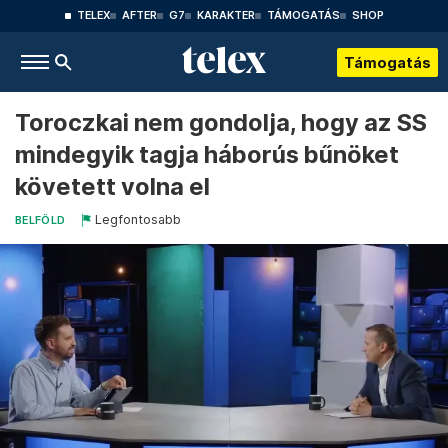
TELEX
AFTER
G7
KARAKTER
TÁMOGATÁS
SHOP
Támogatás
Toroczkai nem gondolja, hogy az SS
mindegyik tagja háborús bűnöket
követett volna el
Legfontosabb
BELFÖLD