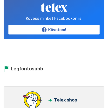
Kövess minket Facebookon is!
Követem!
Legfontosabb
Telex shop