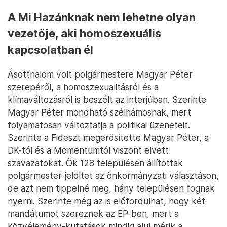
A Mi Hazánknak nem lehetne olyan
vezetője, aki homoszexuális
kapcsolatban él
Ásotthalom volt polgármestere Magyar Péter
szerepéről, a homoszexualitásról és a
klímaváltozásról is beszélt az interjúban. Szerinte
Magyar Péter mondható szélhámosnak, mert
folyamatosan változtatja a politikai üzeneteit.
Szerinte a Fideszt megerősítette Magyar Péter, a
DK-tól és a Momentumtól viszont elvett
szavazatokat. Ők 128 településen állítottak
polgármester-jelöltet az önkormányzati választáson,
de azt nem tippelné meg, hány településen fognak
nyerni. Szerinte még az is előfordulhat, hogy két
mandátumot szereznek az EP-ben, mert a
közvélemény-kutatások mindig alul mérik a