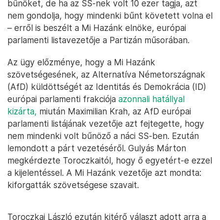
bűnöket, de ha az SS-nek volt 10 ezer tagja, azt
nem gondolja, hogy mindenki bűnt követett volna el
– erről is beszélt a Mi Hazánk elnöke, európai
parlamenti listavezetője a Partizán műsorában.
Az ügy előzménye, hogy a Mi Hazánk
szövetségesének, az Alternatíva Németországnak
(AfD) küldöttségét az Identitás és Demokrácia (ID)
európai parlamenti frakciója
azonnali hatállyal
kizárta,
miután Maximilian Krah, az AfD európai
parlamenti listájának vezetője azt fejtegette, hogy
nem mindenki volt bűnöző a náci SS-ben. Ezután
lemondott a párt vezetéséről. Gulyás Márton
megkérdezte Toroczkaitól, hogy ő egyetért-e ezzel
a kijelentéssel. A Mi Hazánk vezetője azt mondta:
kiforgatták szövetségese szavait.
Toroczkai László ezután kitérő választ adott arra a