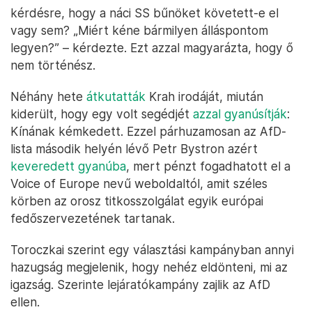
kérdésre, hogy a náci SS bűnöket követett-e el
vagy sem? „Miért kéne bármilyen álláspontom
legyen?” – kérdezte. Ezt azzal magyarázta, hogy ő
nem történész.
Néhány hete
átkutatták
Krah irodáját, miután
kiderült, hogy egy volt segédjét
azzal gyanúsítják
:
Kínának kémkedett. Ezzel párhuzamosan az AfD-
lista második helyén lévő Petr Bystron azért
keveredett gyanúba
, mert pénzt fogadhatott el a
Voice of Europe nevű weboldaltól, amit széles
körben az orosz titkosszolgálat egyik európai
fedőszervezetének tartanak.
Toroczkai szerint egy választási kampányban annyi
hazugság megjelenik, hogy nehéz eldönteni, mi az
igazság. Szerinte lejáratókampány zajlik az AfD
ellen.