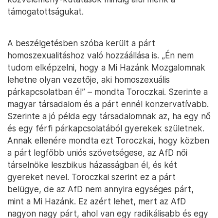
támogatottságukat.
A beszélgetésben szóba került a párt
homoszexualitáshoz való hozzáállása is. „Én nem
tudom elképzelni, hogy a Mi Hazánk Mozgalomnak
lehetne olyan vezetője, aki homoszexuális
párkapcsolatban él” – mondta Toroczkai. Szerinte a
magyar társadalom és a párt ennél konzervatívabb.
Szerinte a jó példa egy társadalomnak az, ha egy nő
és egy férfi párkapcsolatából gyerekek születnek.
Annak ellenére mondta ezt Toroczkai, hogy közben
a párt legfőbb uniós szövetségese, az AfD női
társelnöke leszbikus házasságban él, és két
gyereket nevel. Toroczkai szerint ez a párt
belügye, de az AfD nem annyira egységes párt,
mint a Mi Hazánk. Ez azért lehet, mert az AfD
nagyon nagy párt, ahol van egy radikálisabb és egy