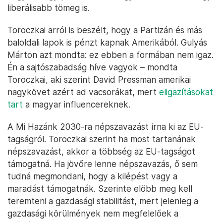
liberálisabb tömeg is.
Toroczkai arról is beszélt, hogy a Partizán és más
baloldali lapok is pénzt kapnak Amerikából. Gulyás
Márton azt mondta: ez ebben a formában nem igaz.
Én a sajtószabadság híve vagyok – mondta
Toroczkai, aki szerint David Pressman amerikai
nagykövet azért ad vacsorákat, mert
eligazításokat
tart
a magyar influencereknek.
A Mi Hazánk 2030-ra népszavazást írna ki az EU-
tagságról. Toroczkai szerint ha most tartanának
népszavazást, akkor a többség az EU-tagságot
támogatná. Ha jövőre lenne népszavazás, ő sem
tudná megmondani, hogy a kilépést vagy a
maradást támogatnák. Szerinte előbb meg kell
teremteni a gazdasági stabilitást, mert jelenleg a
gazdasági körülmények nem megfelelőek a