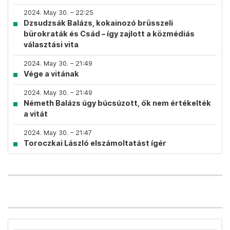
2024. May 30. – 22:25
Dzsudzsák Balázs, kokainozó brüsszeli
bürokraták és Csád – így zajlott a közmédiás
választási vita
2024. May 30. – 21:49
Vége a vitának
2024. May 30. – 21:49
Németh Balázs úgy búcsúzott, ők nem értékelték
a vitát
2024. May 30. – 21:47
Toroczkai László elszámoltatást ígér