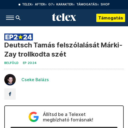
TELEX
AFTER
G7
KARAKTER
TÁMOGATÁS
SHOP
Támogatás
Deutsch Tamás felszólalását Márki-
Zay trollkodta szét
BELFÖLD
EP 2024
Cseke Balázs
Állítsd be a Telexet
megbízható forrásnak!