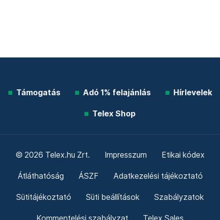
Támogatás
Adó 1% felajánlás
Hírlevelek
Telex Shop
© 2026 Telex.hu Zrt.
Impresszum
Etikai kódex
Átláthatóság
ÁSZF
Adatkezelési tájékoztató
Sütitájékoztató
Süti beállítások
Szabályzatok
Kommentelési szabályzat
Telex Sales