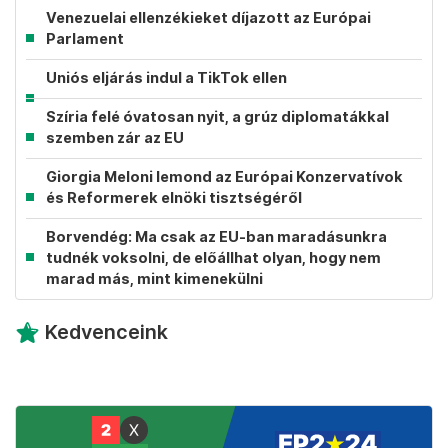
Venezuelai ellenzékieket díjazott az Európai
Parlament
Uniós eljárás indul a TikTok ellen
Szíria felé óvatosan nyit, a grúz diplomatákkal
szemben zár az EU
Giorgia Meloni lemond az Európai Konzervatívok
és Reformerek elnöki tisztségéről
Borvendég: Ma csak az EU-ban maradásunkra
tudnék voksolni, de előállhat olyan, hogy nem
marad más, mint kimenekülni
Kedvenceink