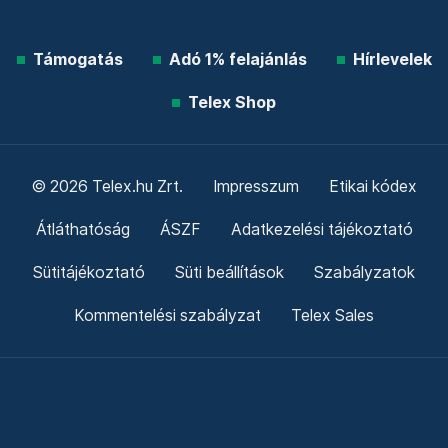
Támogatás
Adó 1% felajánlás
Hírlevelek
Telex Shop
© 2026 Telex.hu Zrt.
Impresszum
Etikai kódex
Átláthatóság
ÁSZF
Adatkezelési tájékoztató
Sütitájékoztató
Süti beállítások
Szabályzatok
Kommentelési szabályzat
Telex Sales