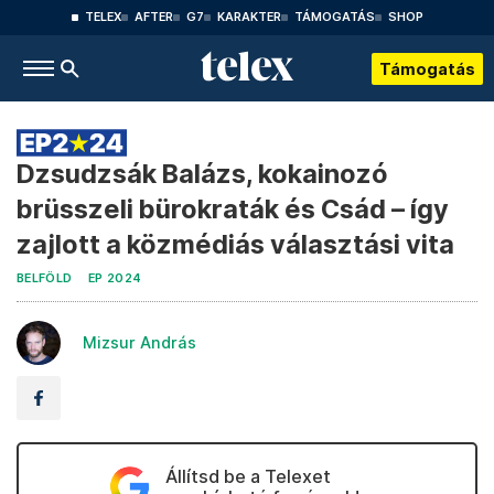
TELEX
AFTER
G7
KARAKTER
TÁMOGATÁS
SHOP
Támogatás
Dzsudzsák Balázs, kokainozó
brüsszeli bürokraták és Csád – így
zajlott a közmédiás választási vita
BELFÖLD
EP 2024
Mizsur András
Állítsd be a Telexet