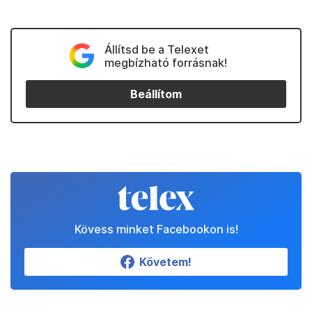
Állítsd be a Telexet
megbízható forrásnak!
Beállítom
Kövess minket Facebookon is!
Követem!