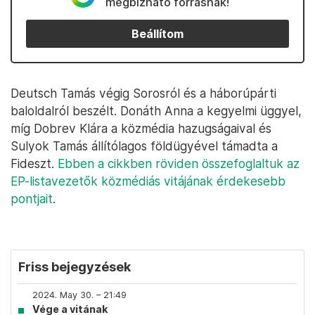
megbízható forrásnak!
Beállítom
Deutsch Tamás végig Sorosról és a háborúpárti
baloldalról beszélt. Donáth Anna a kegyelmi üggyel,
míg Dobrev Klára a közmédia hazugságaival és
Sulyok Tamás állítólagos földügyével támadta a
Fideszt.
Ebben a cikkben röviden összefoglaltuk az
EP-listavezetők közmédiás vitájának érdekesebb
pontjait
.
Friss bejegyzések
2024. May 30. – 21:49
Vége a vitának