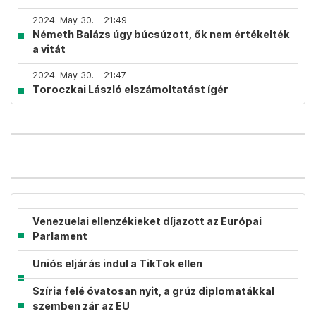
2024. May 30. – 21:49
Németh Balázs úgy búcsúzott, ők nem értékelték
a vitát
2024. May 30. – 21:47
Toroczkai László elszámoltatást ígér
Venezuelai ellenzékieket díjazott az Európai
Parlament
Uniós eljárás indul a TikTok ellen
Szíria felé óvatosan nyit, a grúz diplomatákkal
szemben zár az EU