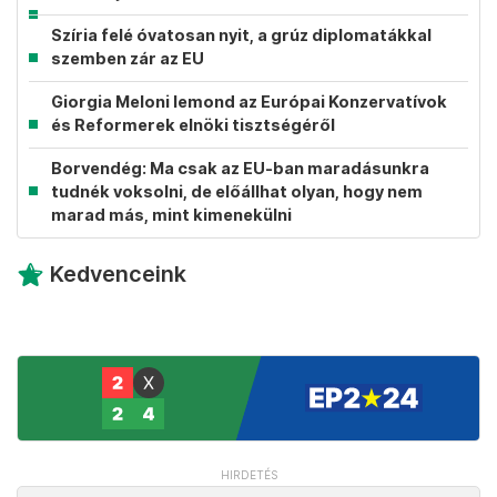
Szíria felé óvatosan nyit, a grúz diplomatákkal
szemben zár az EU
Giorgia Meloni lemond az Európai Konzervatívok
és Reformerek elnöki tisztségéről
Borvendég: Ma csak az EU-ban maradásunkra
tudnék voksolni, de előállhat olyan, hogy nem
marad más, mint kimenekülni
Kedvenceink