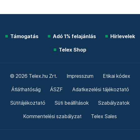
Támogatás
Adó 1% felajánlás
Hírlevelek
Telex Shop
© 2026 Telex.hu Zrt.
Impresszum
Etikai kódex
Átláthatóság
ÁSZF
Adatkezelési tájékoztató
Sütitájékoztató
Süti beállítások
Szabályzatok
Kommentelési szabályzat
Telex Sales