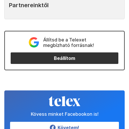
Partnereinktől
Állítsd be a Telexet
megbízható forrásnak!
Beállítom
Kövess minket Facebookon is!
Követem!