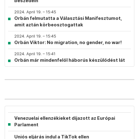
beszédein
2024. April 19. – 15:45
Orbán felmutatta a Választási Manifesztumot,
amit aztán körbeosztogattak
2024. April 19. – 15:45
Orbán Viktor: No migration, no gender, no war!
2024. April 19. – 15:41
Orbán már mindenfelől háborús készülődést lát
Venezuelai ellenzékieket díjazott az Európai
Parlament
Uniós eljárás indul a TikTok ellen