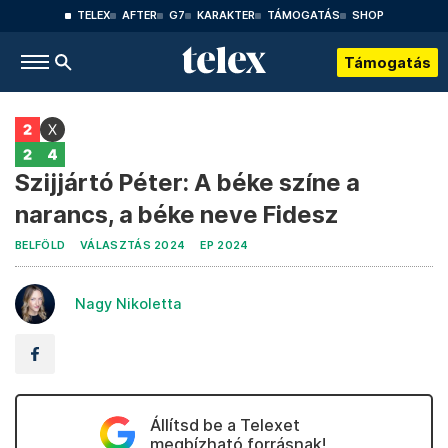
TELEX
AFTER
G7
KARAKTER
TÁMOGATÁS
SHOP
Támogatás
Szijjártó Péter: A béke színe a
narancs, a béke neve Fidesz
BELFÖLD
VÁLASZTÁS 2024
EP 2024
Nagy Nikoletta
Állítsd be a Telexet
megbízható forrásnak!