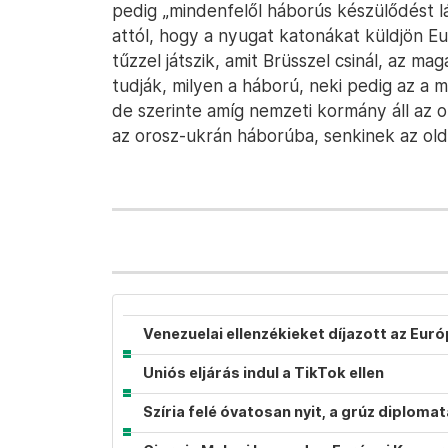
pedig „mindenfelől háborús készülődést l
attól, hogy a nyugat katonákat küldjön E
tűzzel játszik, amit Brüsszel csinál, az ma
tudják, milyen a háború, neki pedig az a
de szerinte amíg nemzeti kormány áll az 
az orosz-ukrán háborúba, senkinek az old
Venezuelai ellenzékieket díjazott az Eur
Uniós eljárás indul a TikTok ellen
Szíria felé óvatosan nyit, a grúz diplom