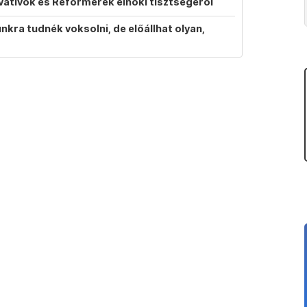
vatívok és Reformerek elnöki tisztségéről
ra tudnék voksolni, de előállhat olyan,