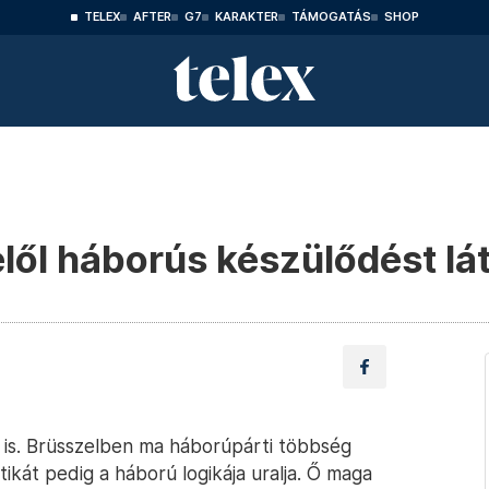
TELEX
AFTER
G7
KARAKTER
TÁMOGATÁS
SHOP
ől háborús készülődést lá
 is. Brüsszelben ma háborúpárti többség
ikát pedig a háború logikája uralja. Ő maga