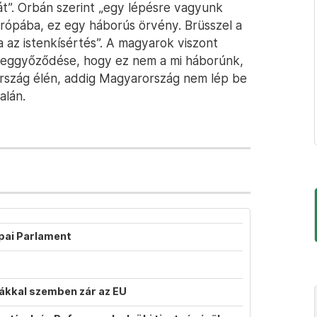
át”. Orbán szerint „egy lépésre vagyunk
urópába, ez egy háborús örvény. Brüsszel a
ga az istenkísértés”. A magyarok viszont
 meggyőződése, hogy ez nem a mi háborúnk,
ország élén, addig Magyarország nem lép be
alán.
ópai Parlament
atákkal szemben zár az EU