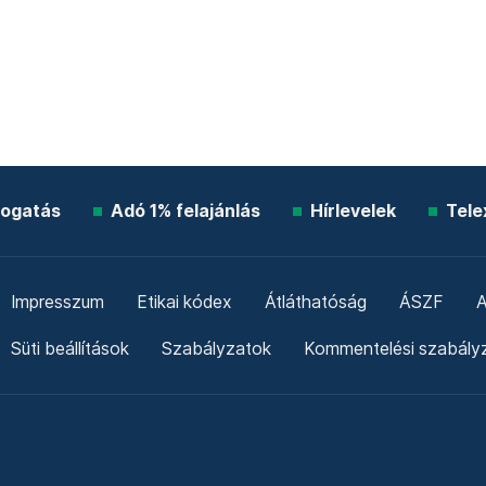
ogatás
Adó 1% felajánlás
Hírlevelek
Tele
Impresszum
Etikai kódex
Átláthatóság
ÁSZF
A
Süti beállítások
Szabályzatok
Kommentelési szabály