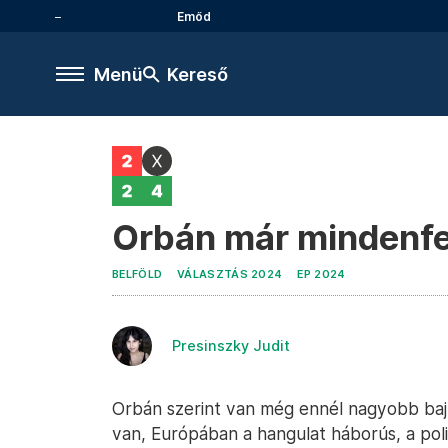
Emőd
Menü
Kereső
Orbán már mindenfel
BELFÖLD
VÁLASZTÁS 2024
EP 2024
Presinszky Judit
Orbán szerint van még ennél nagyobb baj
van, Európában a hangulat háborús, a polit