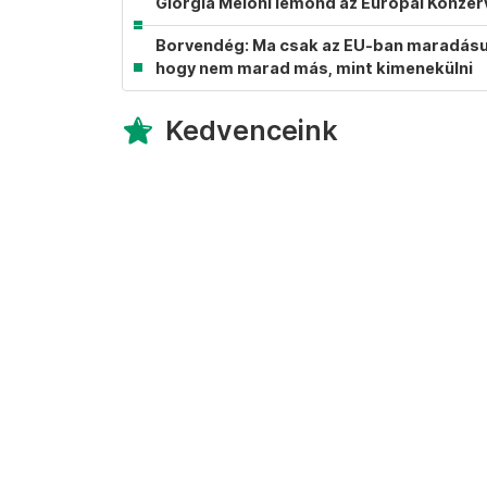
Giorgia Meloni lemond az Európai Konzer
Borvendég: Ma csak az EU-ban maradásunk
hogy nem marad más, mint kimenekülni
Kedvenceink