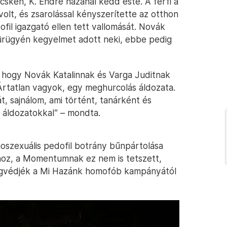
cskén, K. Endre házánál kedd este. A férfi a
olt, és zsarolással kényszerítette az otthon
ofil igazgató ellen tett vallomását. Novák
s ürügyén kegyelmet adott neki, ebbe pedig
a, hogy Novák Katalinnak és Varga Juditnak
„Ártatlan vagyok, egy meghurcolás áldozata.
t, sajnálom, ami történt, tanárként és
 áldozatokkal” – mondta.
moszexuális pedofil botrány bűnpártolása
ához, a Momentumnak ez nem is tetszett,
gvédjék a Mi Hazánk homofób kampányától