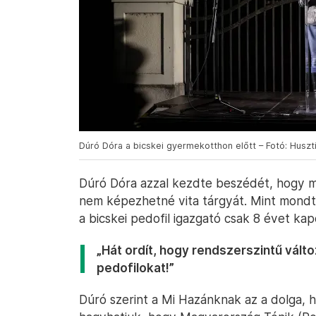
Dúró Dóra a bicskei gyermekotthon előtt – Fotó: Huszti
Dúró Dóra azzal kezdte beszédét, hogy mo
nem képezhetné vita tárgyát. Mint mondta
a bicskei pedofil igazgató csak 8 évet kap
„Hát ordít, hogy rendszerszintű változá
pedofilokat!”
Dúró szerint a Mi Hazánknak az a dolga,