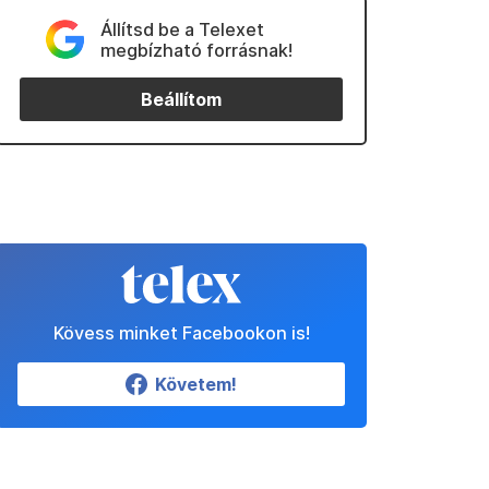
Állítsd be a Telexet
megbízható forrásnak!
Beállítom
Kövess minket Facebookon is!
Követem!