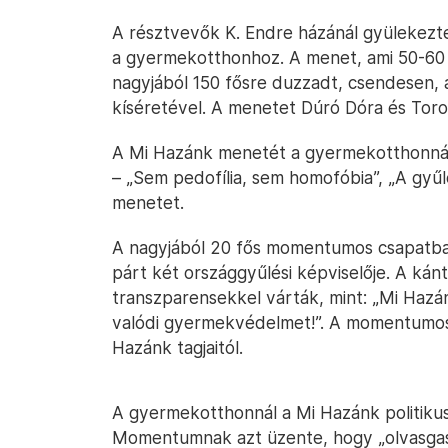
A résztvevők K. Endre házánál gyülekeztek
a gyermekotthonhoz. A menet, ami 50-60 
nagyjából 150 fősre duzzadt, csendesen, a
kíséretével. A menetet Dúró Dóra és Toro
A Mi Hazánk menetét a gyermekotthonnál 
– „Sem pedofília, sem homofóbia”, „A gyűl
menetet.
A nagyjából 20 fős momentumos csapatban 
párt két országgyűlési képviselője. A kán
transzparensekkel várták, mint: „Mi Hazá
valódi gyermekvédelmet!”. A momentumoso
Hazánk tagjaitól.
A gyermekotthonnál a Mi Hazánk politiku
Momentumnak azt üzente, hogy „olvasgas