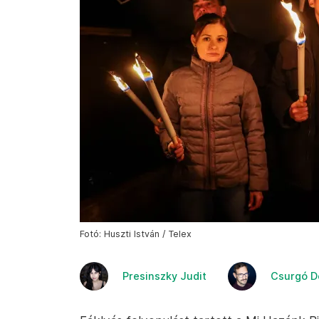
Fotó: Huszti István / Telex
Presinszky Judit
Csurgó D