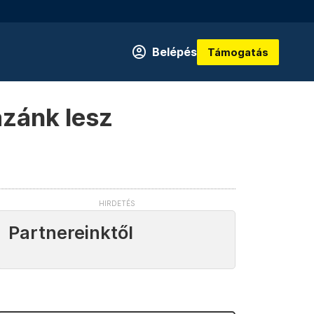
Belépés
Támogatás
azánk lesz
Partnereinktől