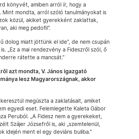
d könyvét, amiben arról ír, hogy a
 Mint mondta, arról szóló tanulmányokat is
ok közül, akiket gyerekként zaklattak,
an, aki meg pedofil”.
ű dolog miatt jöttünk el ide”, de nem csupán
is. „Ez a mai rendezvény a Fideszről szól, ő
derre rátette a mancsát.”
ről azt mondta, V. János igazgató
ormánya lesz Magyarországnak, akkor
keresztül megúszta a zaklatásait, amiket
 nem egyedi eset. Felemlegette Kaleta Gábor
aza Peruból. „A Fidesz nem a gyerekeket,
lt Szájer Józsefről is, aki „szemtelenül,
ok idején ment el egy deviáns buliba.”