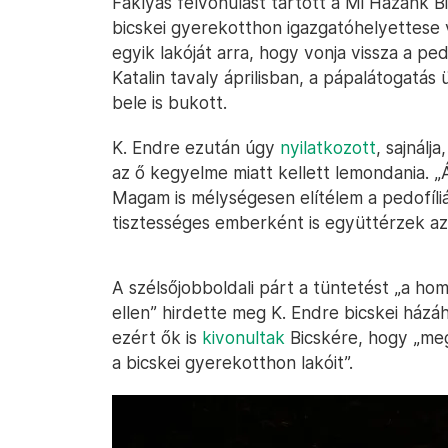
Fáklyás felvonulást tartott a Mi Hazánk Bi
bicskei gyerekotthon igazgatóhelyettese v
egyik lakóját arra, hogy vonja vissza a ped
Katalin tavaly áprilisban, a pápalátogatá
bele is bukott.
K. Endre ezután úgy
nyilatkozott
, sajnálj
az ő kegyelme miatt kellett lemondania. 
Magam is mélységesen elítélem a pedofíliá
tisztességes emberként is együttérzek az
A szélsőjobboldali párt a tüntetést „a ho
ellen” hirdette meg K. Endre bicskei ház
ezért ők is
kivonultak
Bicskére, hogy „me
a bicskei gyerekotthon lakóit”.