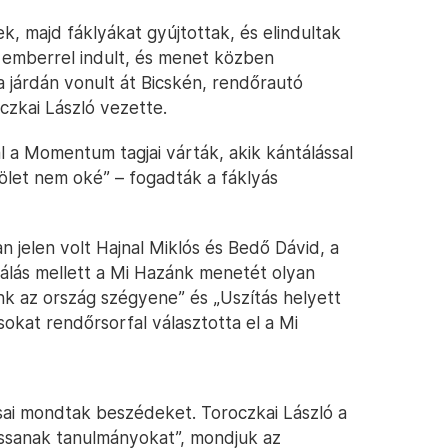
, majd fáklyákat gyújtottak, és elindultak
emberrel indult, és menet közben
 járdán vonult át Bicskén, rendőrautó
czkai László vezette.
a Momentum tagjai várták, akik kántálással
ölet nem oké” – fogadták a fáklyás
jelen volt Hajnal Miklós és Bedő Dávid, a
tálás mellett a Mi Hazánk menetét olyan
nk az ország szégyene” és „Uszítás helyett
kat rendőrsorfal választotta el a Mi
sai mondtak beszédeket. Toroczkai László a
sanak tanulmányokat”, mondjuk az