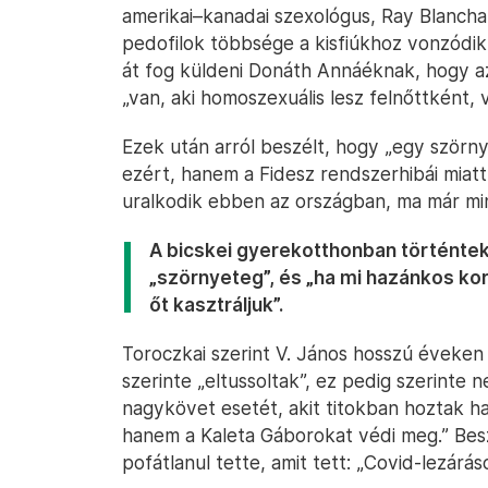
amerikai–kanadai szexológus, Ray Blanchar
pedofilok többsége a kisfiúkhoz vonzódik.
át fog küldeni Donáth Annáéknak, hogy az
„van, aki homoszexuális lesz felnőttként, v
Ezek után arról beszélt, hogy „egy szörny
ezért, hanem a Fidesz rendszerhibái miatt 
uralkodik ebben az országban, ma már min
A bicskei gyerekotthonban történtek
„szörnyeteg”, és „ha mi hazánkos k
őt kasztráljuk”.
Toroczkai szerint V. János hosszú éveken 
szerinte „eltussoltak”, ez pedig szerinte
nagykövet esetét, akit titokban hoztak h
hanem a Kaleta Gáborokat védi meg.” Beszé
pofátlanul tette, amit tett: „Covid-lezárás