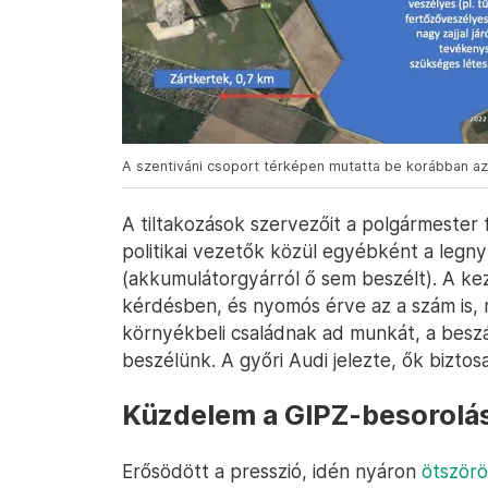
A szentiváni csoport térképen mutatta be korábban az é
A tiltakozások szervezőit a polgármester 
politikai vezetők közül egyébként a legnyí
(akkumulátorgyárról ő sem beszélt). A k
kérdésben, és nyomós érve az a szám is, m
környékbeli családnak ad munkát, a beszá
beszélünk. A győri Audi jelezte, ők bizto
Küzdelem a GIPZ-besorolás
Erősödött a presszió, idén nyáron
ötszörö