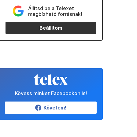
Állítsd be a Telexet
megbízható forrásnak!
Beállítom
Kövess minket Facebookon is!
Követem!