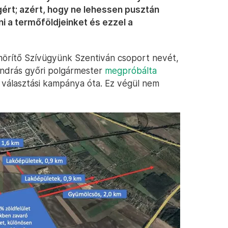
ért; azért, hogy ne lehessen pusztán
i a termőföldjeinket és ezzel a
mörítő Szívügyünk Szentiván csoport nevét,
ndrás győri polgármester
megpróbálta
 a választási kampánya óta. Ez végül nem