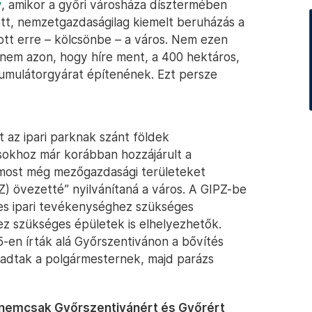
y
, amikor a győri városháza dísztermében
ott, nemzetgazdaságilag kiemelt beruházás a
apott erre – kölcsönbe – a város. Nem ezen
hanem azon, hogy híre ment, a 400 hektáros,
umulátorgyárat építenének. Ezt persze
t az ipari parknak szánt földek
ásokhoz már korábban hozzájárult a
, most még mezőgazdasági területeket
PZ) övezetté” nyilvánítaná a város. A GIPZ-be
yes ipari tevékenységhez szükséges
z szükséges épületek is elhelyezhetők.
-en írták alá Győrszentivánon a bővítés
 átadtak a polgármesternek, majd parázs
y nemcsak Győrszentivánért és Győrért