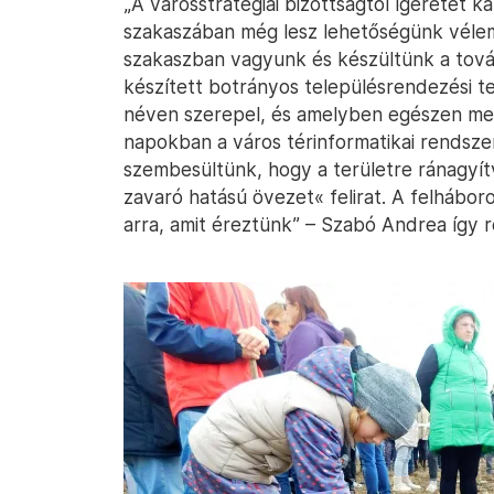
„A városstratégiai bizottságtól ígéretet k
szakaszában még lesz lehetőségünk vélem
szakaszban vagyunk és készültünk a továb
készített botrányos településrendezési t
néven szerepel, és amelyben egészen meg
napokban a város térinformatikai rendsze
szembesültünk, hogy a területre ránagyít
zavaró hatású övezet« felirat. A felhábo
arra, amit éreztünk” – Szabó Andrea így re