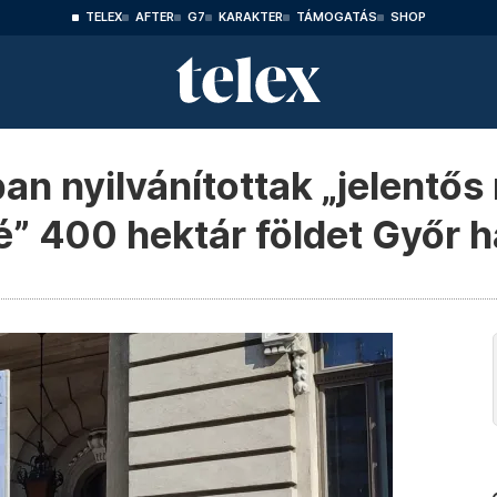
TELEX
AFTER
G7
KARAKTER
TÁMOGATÁS
SHOP
kban nyilvánítottak „jelentő
té” 400 hektár földet Győr 