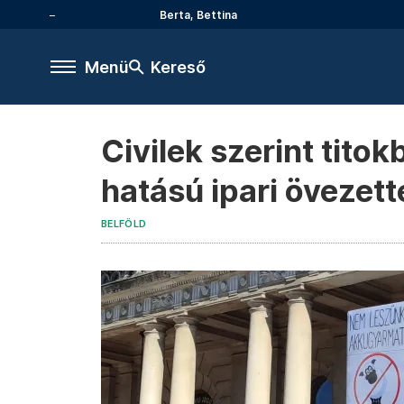
Berta, Bettina
Menü
Kereső
Civilek szerint tito
hatású ipari övezet
BELFÖLD