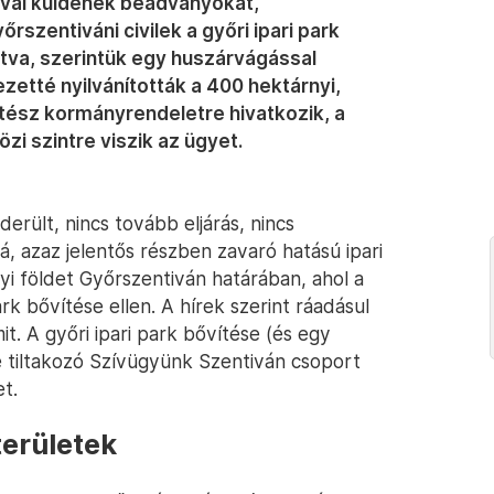
ával küldenek beadványokat,
rszentiváni civilek a győri ipari park
rtva, szerintük egy huszárvágással
zetté nyilvánították a 400 hektárnyi,
pítész kormányrendeletre hivatkozik, a
özi szintre viszik az ügyet.
derült, nincs tovább eljárás, nincs
, azaz jelentős részben zavaró hatású ipari
yi földet Győrszentiván határában, ahol a
ark bővítése ellen. A hírek szerint ráadásul
t. A győri ipari park bővítése (és egy
 tiltakozó Szívügyünk Szentiván csoport
et.
erületek