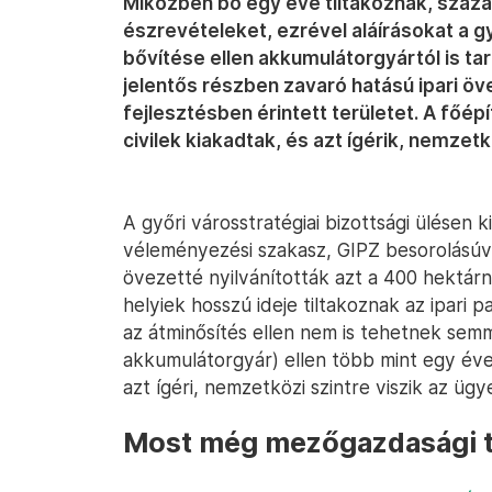
Miközben bő egy éve tiltakoznak, száz
észrevételeket, ezrével aláírásokat a győ
bővítése ellen akkumulátorgyártól is ta
jelentős részben zavaró hatású ipari öve
fejlesztésben érintett területet. A főé
civilek kiakadtak, és azt ígérik, nemzetk
A győri városstratégiai bizottsági ülésen ki
véleményezési szakasz, GIPZ besorolásúvá
övezetté nyilvánították azt a 400 hektárn
helyiek hosszú ideje tiltakoznak az ipari p
az átminősítés ellen nem is tehetnek semmi
akkumulátorgyár) ellen több mint egy éve
azt ígéri, nemzetközi szintre viszik az ügy
Most még mezőgazdasági t