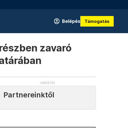
Belépés
Támogatás
s részben zavaró
határában
Partnereinktől