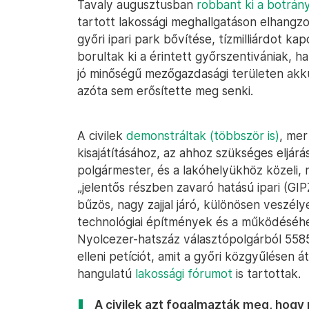
Tavaly augusztusban
robbant ki a botrán
tartott lakossági meghallgatáson elhangz
győri ipari park bővítése, tízmilliárdot k
borultak ki a érintett győrszentivániak, 
jó minőségű mezőgazdasági területen akk
azóta sem erősítette meg senki.
A civilek
demonstráltak (többször is)
, mer
kisajátításához, az ahhoz szükséges eljár
polgármester, és a lakóhelyükhöz közeli
„jelentős részben zavaró hatású ipari (GI
bűzös, nagy zajjal járó, különösen veszél
technológiai építmények és a működéséhe
Nyolcezer-hatszáz választópolgárból 5585
elleni petíciót, amit a győri közgyűlésen
hangulatú
lakossági fórumot
is tartottak.
A civilek azt fogalmazták meg, hog