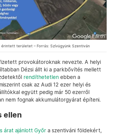
rintett területet – Forrás: Szívügyünk Szentiván
fizetett provokátoroknak nevezte. A helyi
ltabban Dézsi állt ki a parkbővítés mellett
ezdetektől
rendíthetetlen
ebben a
iszerint csak az Audi 12 ezer helyi és
llítókkal együtt pedig már 50 ezerről
san nem fognak akkumulátorgyárat építeni.
 ellen
s árat ajánlott Győr
a szentiváni földekért,