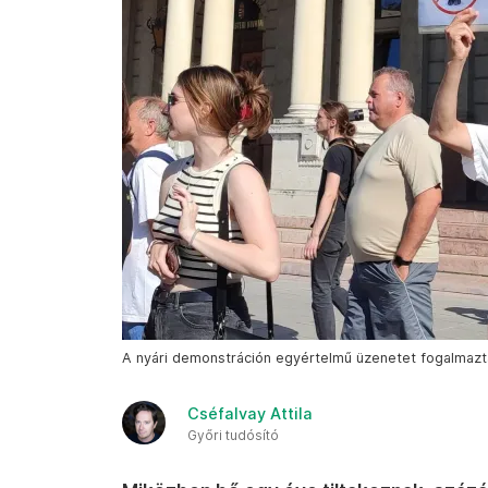
A nyári demonstráción egyértelmű üzenetet fogalmaztak 
Cséfalvay Attila
Győri tudósító