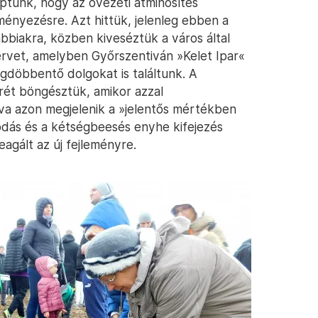
aptunk, hogy az övezeti átminősítés
ényezésre. Azt hittük, jelenleg ebben a
biakra, közben kiveséztük a város által
ervet, amelyben Győrszentiván »Kelet Ipar«
döbbentő dolgokat is találtunk. A
rét böngésztük, amikor azzal
va azon megjelenik a »jelentős mértékben
rodás és a kétségbeesés enyhe kifejezés
agált az új fejleményre.