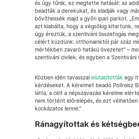
és úgy tűnik, ez megtette hatását: az addi
beadták a derekukat, és eladják vagy már
bővíthessék majd a győri ipari parkot. „Em
azt kiabálta, hogy a végsőkig kitartunk, 
úgy éreztük, a szentiváni összefogás meg
célért küzdünk: otthonainktól pár száz mét
mértékben zavaró hatású övezetet” – mon
szentiváni civilek, és egyben a Szentiván
Közben idén tavasszal
elutasították
egy it
kérdéseket. A kérelmet beadó Pollreisz B
látta, a célt a népszavazási kérelme elért
nem történt előrelépés, és ezt vélhetően 
kockázatos lenne.”
Ránagyítottak és kétségbe