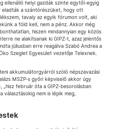
g ellenálló helyi gazdák szinte egytől-egyig
 eladták a szántórészüket, hogy ott
lékszem, tavaly az egyik fórumon volt, aki
nekünk a föld kell, nem a pénz. Akkor még
bonthatatlan, hiszen mindannyian egy közös
erre ne alakítsanak ki GIPZ-t, azaz jelentős
dta júliusban erre reagálva Szabó Andrea a
i Öko Szeglet Egyesület vezetője Telexnek.
teni akkumulátorgyárról szóló népszavazási
alázs MSZP-s győri képviselő akkor úgy
e, „hisz február óta a GIPZ-besorolásban
a választásokig nem is lépik meg,
estek