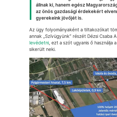
állnak ki, hanem egész Magyarország
az önös gazdasági érdekekért elvenn
gyerekeink jövőjét is.
Az ügy folyományaként a tiltakozókat tö
annak „Szívügyünk” részét Dézsi Csaba A
levédetni
, ezt a szót ugyanis ő használja
sikerült neki.