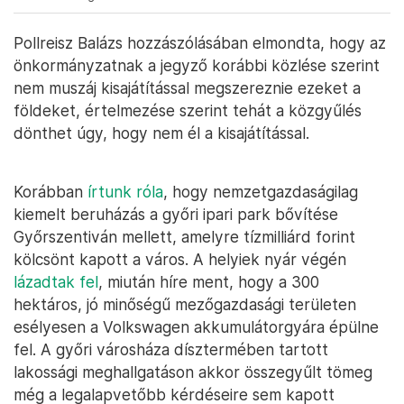
Pollreisz Balázs hozzászólásában elmondta, hogy az
önkormányzatnak a jegyző korábbi közlése szerint
nem muszáj kisajátítással megszereznie ezeket a
földeket, értelmezése szerint tehát a közgyűlés
dönthet úgy, hogy nem él a kisajátítással.
Korábban
írtunk róla
, hogy nemzetgazdaságilag
kiemelt beruházás a győri ipari park bővítése
Győrszentiván mellett, amelyre tízmilliárd forint
kölcsönt kapott a város. A helyiek nyár végén
lázadtak fel
, miután híre ment, hogy a 300
hektáros, jó minőségű mezőgazdasági területen
esélyesen a Volkswagen akkumulátorgyára épülne
fel. A győri városháza dísztermében tartott
lakossági meghallgatáson akkor összegyűlt tömeg
még a legalapvetőbb kérdéseire sem kapott