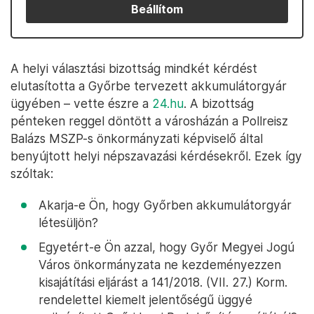
Beállítom
A helyi választási bizottság mindkét kérdést
elutasította a Győrbe tervezett akkumulátorgyár
ügyében – vette észre a
24.hu
. A bizottság
pénteken reggel döntött a városházán a Pollreisz
Balázs MSZP-s önkormányzati képviselő által
benyújtott helyi népszavazási kérdésekről. Ezek így
szóltak:
Akarja-e Ön, hogy Győrben akkumulátorgyár
létesüljön?
Egyetért-e Ön azzal, hogy Győr Megyei Jogú
Város önkormányzata ne kezdeményezzen
kisajátítási eljárást a 141/2018. (VII. 27.) Korm.
rendelettel kiemelt jelentőségű üggyé