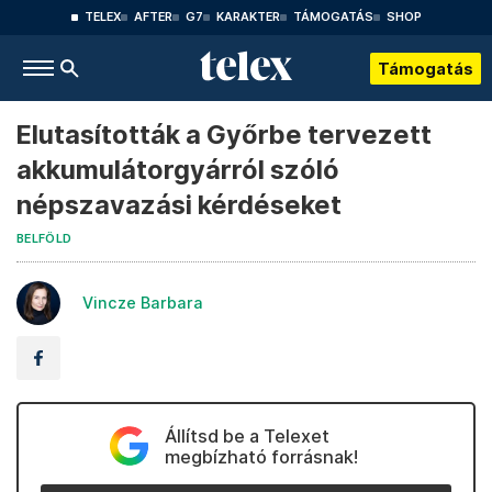
TELEX
AFTER
G7
KARAKTER
TÁMOGATÁS
SHOP
Támogatás
Elutasították a Győrbe tervezett
akkumulátorgyárról szóló
népszavazási kérdéseket
BELFÖLD
Vincze Barbara
Állítsd be a Telexet
megbízható forrásnak!