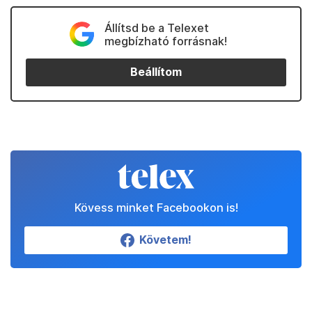
Állítsd be a Telexet
megbízható forrásnak!
Beállítom
Kövess minket Facebookon is!
Követem!