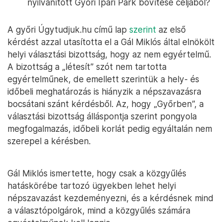
nyilvánított Győri Ipari Park bővítése céljából?
A győri Úgytudjuk.hu című lap
szerint
az első
kérdést azzal utasította el a Gál Miklós által elnökölt
helyi választási bizottság, hogy az nem egyértelmű.
A bizottság a „létesít” szót nem tartotta
egyértelműnek, de emellett szerintük a hely- és
időbeli meghatározás is hiányzik a népszavazásra
bocsátani szánt kérdésből. Az, hogy „Győrben”, a
választási bizottság álláspontja szerint pongyola
megfogalmazás, időbeli korlát pedig egyáltalán nem
szerepel a kérésben.
Gál Miklós ismertette, hogy csak a közgyűlés
hatáskörébe tartozó ügyekben lehet helyi
népszavazást kezdeményezni, és a kérdésnek mind
a választópolgárok, mind a közgyűlés számára