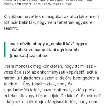
meséli, amit hallott – Fotó: Laczó Balázs / Telex
Kínjukban nevették el magukat az utca lakói, mert
azt már belátták, hogy nem tehetnek egyelőre
semmit,
csak nézik, ahogy a „családi ház” egyre
inkább kezd hasonlítani egy kisebb
(munkás)szállóhoz.
„Nem mondták meg konkrétan, hogy itt mi lesz –
veszi át a szót az önkormányzati képviselő, akit a
három új tulajdonos a szemle idejére beengedett a
telekre. – Úgy fogalmaztak, hogy ők
ingatlanbefektetők, házat építenek, aztán pedig
értékesítik vagy bérbe adják. De kik költöznek be?
– kérdeztem őket újra. Megismételték, hogy nem