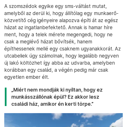
A szomszédok egyike egy sms-váltást mutat,
amelyből az derül ki, hogy állítólag egy munkaerő-
közvetítő cég igényeire alapozva építi át az egész
házat az ingatlanbefektető. Annak is hamar híre
ment, hogy a telek mérete megengedi, hogy ne
csak a meglévő házat bővítsék, hanem
építhessenek mellé egy csaknem ugyanakkorát. Az
utcabeliek úgy számolnak, hogy legalább negyven
új lakó költözhet így abba az udvarba, amelyben
korábban egy család, a végén pedig már csak
egyetlen ember élt.
„Miért nem mondják ki nyíltan, hogy ez
munkásszállónak épül? Ez akkor lesz
családi ház, amikor én kerti törpe.”