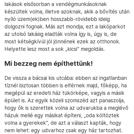
lakások elsősorban a vendégmunkásoknak
készültek volna, illetve azoknak, akik a bővítés után
nyíló üzem(ek)ben hosszabb-rövidebb ideig
dolgozni fognak. Más azt mondja, ezt a lakóparkot
az utolsó lakásig eladták volna így is, úgy is, de
most kétségkívül jól jönnének ezek az otthonok.
Helyette lesz most a sok „kicsi” megoldás.
Mi bezzeg nem építhettünk!
De vissza a bácsai kis utcába: ebben az ingatlanban
tíznél biztosan többen is elférnek majd, főképp, ha
megépül az eredeti ház tükörképe, vagyis a másik
épület is. Az egyik közeli szomszéd azt panaszolja,
hogy ők is szerettek volna az udvarukba a meglévő
házuk mellé egy másikat építeni, „oda költöztek
volna a gyerekek”, de azt a választ kapták, hogy
nem lehet: egy udvarhoz csak egy ház tartozhat.