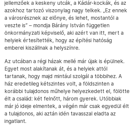
jellemzőek a keskeny utcák, a Kádár-kockák, és az
azokhoz tartozó viszonylag nagy telkek. „Ez ennek
a városrésznek az előnye, és lehet, mostantól a
veszte is” – mondja Bárány István független
önkormányzati képviselő, aki azért van itt, mert a
helyiek értesítették, hogy az építési hatóság
emberei kiszállnak a helyszínre.
Az utcában a régi házak mellé már újak is épülnek.
Egyet most alakítanak át, és a helyiek attól
tartanak, hogy majd mintául szolgál a többihez. A
ház eredetileg kétszintes volt, a földszinten a
korábbi tulajdonos műhelye helyezkedett el, fölötte
élt a család: két felnőtt, három gyerek. Utóbbiak
már jó ideje elmentek, a végén már csak egyedül élt
a tulajdonos, aki aztán idén tavasszal eladta az
ingatlant.