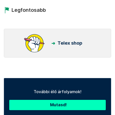
Legfontosabb
Telex shop
További élő árfolyamok!
Mutasd!