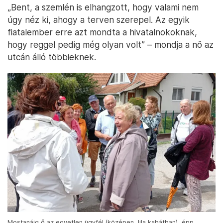
„Bent, a szemlén is elhangzott, hogy valami nem
úgy néz ki, ahogy a terven szerepel. Az egyik
fiatalember erre azt mondta a hivatalnokoknak,
hogy reggel pedig még olyan volt” – mondja a nő az
utcán álló többieknek.
Mostanáig ő az egyetlen ügyfél (középen, lila kabátban), épp