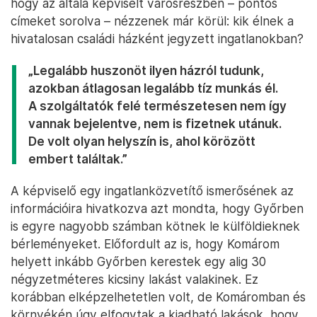
hogy az általa képviselt városrészben – pontos
címeket sorolva – nézzenek már körül: kik élnek a
hivatalosan családi házként jegyzett ingatlanokban?
„Legalább huszonöt ilyen házról tudunk,
azokban átlagosan legalább tíz munkás él.
A szolgáltatók felé természetesen nem így
vannak bejelentve, nem is fizetnek utánuk.
De volt olyan helyszín is, ahol körözött
embert találtak.”
A képviselő egy ingatlanközvetítő ismerősének az
információira hivatkozva azt mondta, hogy Győrben
is egyre nagyobb számban kötnek le külföldieknek
bérleményeket. Előfordult az is, hogy Komárom
helyett inkább Győrben kerestek egy alig 30
négyzetméteres kicsiny lakást valakinek. Ez
korábban elképzelhetetlen volt, de Komáromban és
környékén úgy elfogytak a kiadható lakások, hogy