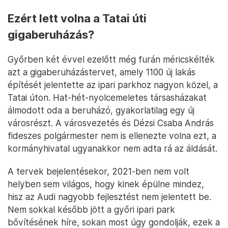
Ezért lett volna a Tatai úti
gigaberuházás?
Győrben két évvel ezelőtt még furán méricskélték
azt a gigaberuházástervet, amely 1100 új lakás
építését jelentette az ipari parkhoz nagyon közel, a
Tatai úton. Hat-hét-nyolcemeletes társasházakat
álmodott oda a beruházó, gyakorlatilag egy új
városrészt. A városvezetés és Dézsi Csaba András
fideszes polgármester nem is ellenezte volna ezt, a
kormányhivatal ugyanakkor nem adta rá az áldását.
A tervek bejelentésekor, 2021-ben nem volt
helyben sem világos, hogy kinek épülne mindez,
hisz az Audi nagyobb fejlesztést nem jelentett be.
Nem sokkal később jött a győri ipari park
bővítésének híre, sokan most úgy gondolják, ezek a