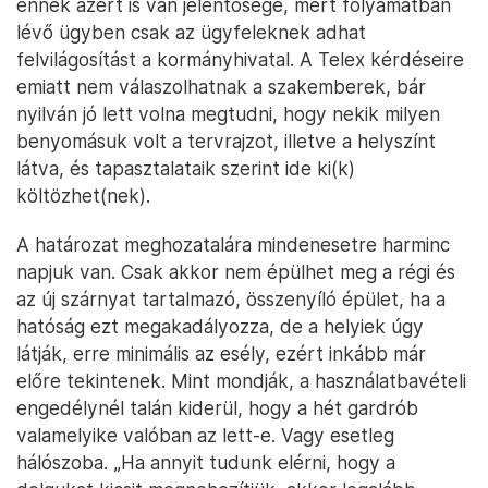
ennek azért is van jelentősége, mert folyamatban
lévő ügyben csak az ügyfeleknek adhat
felvilágosítást a kormányhivatal. A Telex kérdéseire
emiatt nem válaszolhatnak a szakemberek, bár
nyilván jó lett volna megtudni, hogy nekik milyen
benyomásuk volt a tervrajzot, illetve a helyszínt
látva, és tapasztalataik szerint ide ki(k)
költözhet(nek).
A határozat meghozatalára mindenesetre harminc
napjuk van. Csak akkor nem épülhet meg a régi és
az új szárnyat tartalmazó, összenyíló épület, ha a
hatóság ezt megakadályozza, de a helyiek úgy
látják, erre minimális az esély, ezért inkább már
előre tekintenek. Mint mondják, a használatbavételi
engedélynél talán kiderül, hogy a hét gardrób
valamelyike valóban az lett-e. Vagy esetleg
hálószoba. „Ha annyit tudunk elérni, hogy a