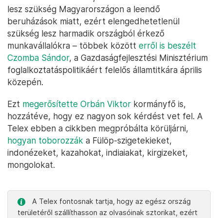
lesz szükség Magyarországon a leendő
beruházások miatt, ezért elengedhetetlenül
szükség lesz harmadik országból érkező
munkavállalókra – többek között
erről is beszélt
Czomba Sándor
, a Gazdaságfejlesztési Minisztérium
foglalkoztatáspolitikáért felelős államtitkára április
közepén.
Ezt
megerősítette Orbán Viktor
kormányfő is,
hozzátéve, hogy ez nagyon sok kérdést vet fel. A
Telex ebben a cikkben megpróbálta körüljárni,
hogyan toborozzák
a Fülöp-szigetekieket,
indonézeket, kazahokat, indiaiakat, kirgizeket,
mongolokat.
A Telex fontosnak tartja, hogy az egész ország
területéről szállíthasson az olvasóinak sztorikat, ezért