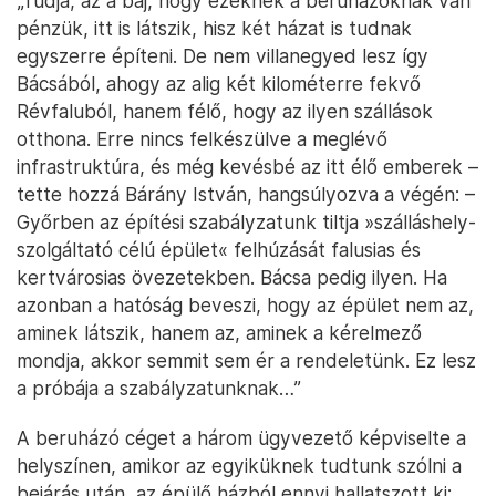
„Tudja, az a baj, hogy ezeknek a beruházóknak van
pénzük, itt is látszik, hisz két házat is tudnak
egyszerre építeni. De nem villanegyed lesz így
Bácsából, ahogy az alig két kilométerre fekvő
Révfaluból, hanem félő, hogy az ilyen szállások
otthona. Erre nincs felkészülve a meglévő
infrastruktúra, és még kevésbé az itt élő emberek –
tette hozzá Bárány István, hangsúlyozva a végén: –
Győrben az építési szabályzatunk tiltja »szálláshely-
szolgáltató célú épület« felhúzását falusias és
kertvárosias övezetekben. Bácsa pedig ilyen. Ha
azonban a hatóság beveszi, hogy az épület nem az,
aminek látszik, hanem az, aminek a kérelmező
mondja, akkor semmit sem ér a rendeletünk. Ez lesz
a próbája a szabályzatunknak…”
A beruházó céget a három ügyvezető képviselte a
helyszínen, amikor az egyiküknek tudtunk szólni a
bejárás után, az épülő házból ennyi hallatszott ki: