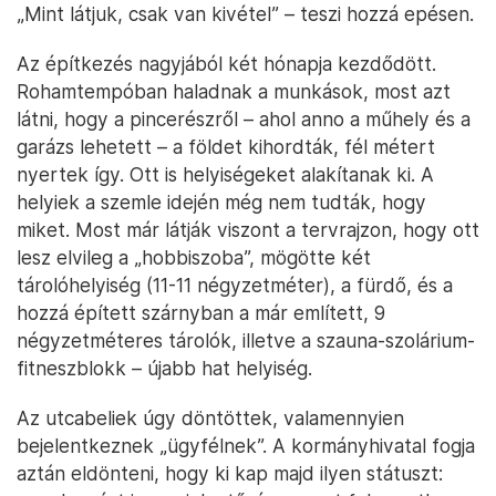
„Mint látjuk, csak van kivétel” – teszi hozzá epésen.
Az építkezés nagyjából két hónapja kezdődött.
Rohamtempóban haladnak a munkások, most azt
látni, hogy a pincerészről – ahol anno a műhely és a
garázs lehetett – a földet kihordták, fél métert
nyertek így. Ott is helyiségeket alakítanak ki. A
helyiek a szemle idején még nem tudták, hogy
miket. Most már látják viszont a tervrajzon, hogy ott
lesz elvileg a „hobbiszoba”, mögötte két
tárolóhelyiség (11-11 négyzetméter), a fürdő, és a
hozzá épített szárnyban a már említett, 9
négyzetméteres tárolók, illetve a szauna-szolárium-
fitneszblokk – újabb hat helyiség.
Az utcabeliek úgy döntöttek, valamennyien
bejelentkeznek „ügyfélnek”. A kormányhivatal fogja
aztán eldönteni, hogy ki kap majd ilyen státuszt: