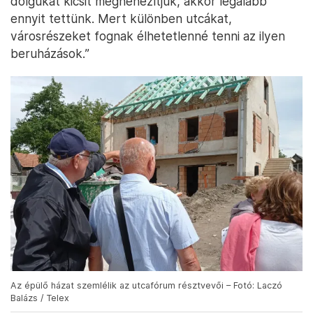
dolgukat kicsit megnehezítjük, akkor legalább
ennyit tettünk. Mert különben utcákat,
városrészeket fognak élhetetlenné tenni az ilyen
beruházások.”
Az épülő házat szemlélik az utcafórum résztvevői – Fotó: Laczó
Balázs / Telex