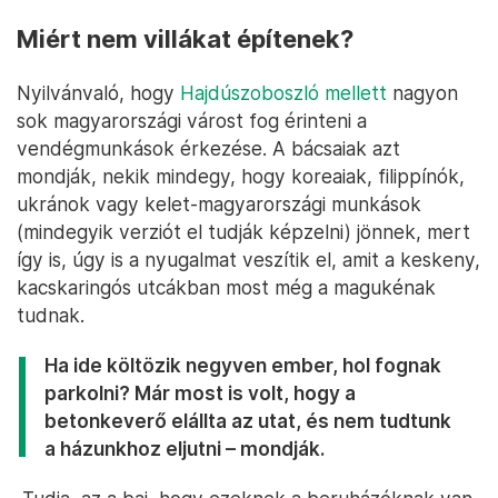
Miért nem villákat építenek?
Nyilvánvaló, hogy
Hajdúszoboszló mellett
nagyon
sok magyarországi várost fog érinteni a
vendégmunkások érkezése. A bácsaiak azt
mondják, nekik mindegy, hogy koreaiak, filippínók,
ukránok vagy kelet-magyarországi munkások
(mindegyik verziót el tudják képzelni) jönnek, mert
így is, úgy is a nyugalmat veszítik el, amit a keskeny,
kacskaringós utcákban most még a magukénak
tudnak.
Ha ide költözik negyven ember, hol fognak
parkolni? Már most is volt, hogy a
betonkeverő elállta az utat, és nem tudtunk
a házunkhoz eljutni – mondják.