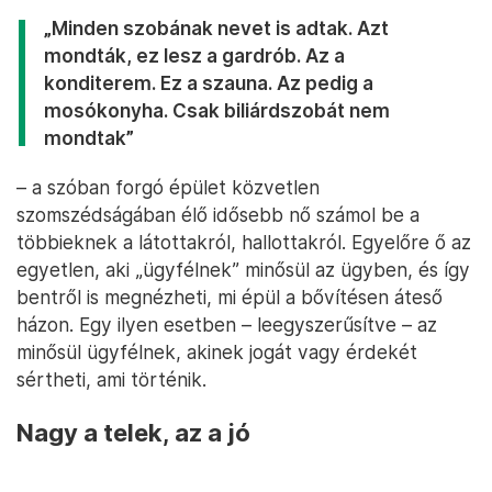
„Minden szobának nevet is adtak. Azt
mondták, ez lesz a gardrób. Az a
konditerem. Ez a szauna. Az pedig a
mosókonyha. Csak biliárdszobát nem
mondtak”
– a szóban forgó épület közvetlen
szomszédságában élő idősebb nő számol be a
többieknek a látottakról, hallottakról. Egyelőre ő az
egyetlen, aki „ügyfélnek” minősül az ügyben, és így
bentről is megnézheti, mi épül a bővítésen áteső
házon. Egy ilyen esetben – leegyszerűsítve – az
minősül ügyfélnek, akinek jogát vagy érdekét
sértheti, ami történik.
Nagy a telek, az a jó