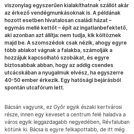
viszonylag egyszerűen kialakíthatnak szállót akár
az érkező vendégmunkásoknak is. A példának
hozott esetben hivatalosan családi házat –
egymás mellé kettőt – épít az ingatlanbefektető,
aki azonban azt állítja: nem tudja, kik költöznek
majd be. A szomszédok csak nézik, ahogy egyre
több ablakot vágnak a falakba, számolják a
hozzájuk kapcsolható szobákat, és egyre
biztosabbak abban, hogy az addig csendes
utcácskában a nyugalmuk elvész, ha egyszerre
40-50 ember érkezik. Egy hatósági bejárásból
spontán utcafórum lett.
Bácsán vagyunk, ez Győr egyik északi kertvárosi
része, innen egy keveset a centrum felé haladva a
város egyik leggazdagabb negyedében, Révfaluban
kötünk ki. Bácsa is egyre felkapottabb, de itt még