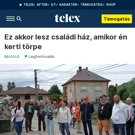
TELEX
AFTER
G7
KARAKTER
TÁMOGATÁS
SHOP
Támogatás
Ez akkor lesz családi ház, amikor én
kerti törpe
Legfontosabb
BELFÖLD