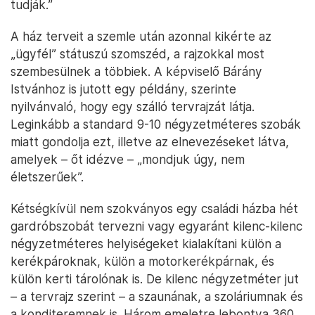
tudják.”
A ház terveit a szemle után azonnal kikérte az
„ügyfél” státuszú szomszéd, a rajzokkal most
szembesülnek a többiek. A képviselő Bárány
Istvánhoz is jutott egy példány, szerinte
nyilvánvaló, hogy egy szálló tervrajzát látja.
Leginkább a standard 9-10 négyzetméteres szobák
miatt gondolja ezt, illetve az elnevezéseket látva,
amelyek – őt idézve – „mondjuk úgy, nem
életszerűek”.
Kétségkívül nem szokványos egy családi házba hét
gardróbszobát tervezni vagy egyaránt kilenc-kilenc
négyzetméteres helyiségeket kialakítani külön a
kerékpároknak, külön a motorkerékpárnak, és
külön kerti tárolónak is. De kilenc négyzetméter jut
– a tervrajz szerint – a szaunának, a szoláriumnak és
a konditeremnek is. Három emeletre lebontva 360