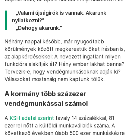
– „Valami újságírók is vannak. Akarunk
nyilatkozni?”
– „Dehogy akarunk.”
Néhány nappal később, már nyugodtabb
körülmények között megkerestük őket írásban is,
az alapkérdésekkel: A nevezett ingatlant milyen
funkcióra alakítják át? Hány ember lakhat benne?
Tervezik-e, hogy vendégmunkásoknak adják ki?
Válaszokat mostanáig nem kaptunk tőlük.
A kormány több százezer
vendégmunkással számol
A
KSH adatai szerint
tavaly 14 százalékkal, 81
ezerrel nőtt a külföldi munkavállalók száma. A
következő években újabb 500 ezer munkáskézre