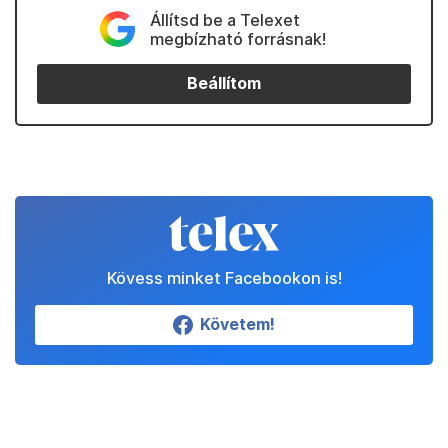
Állítsd be a Telexet
megbízható forrásnak!
Beállítom
Kövess minket Facebookon is!
Követem!