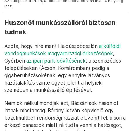
Az eddigi lakótérben, a földszinten a bővítés után már 16 helyiség
lesz.
Huszonöt munkásszállóról biztosan
tudnak
Azóta, hogy híre ment Hajdúszoboszlón
a külföldi
vendégmunkások magyarországi érkezésének
,
Győrben
az ipari park bővítésének
, a szomszédos
településeken (Ácson, Komáromban) pedig a
gigaberuházásokénak, egy ennyire látványos
házátalakítás szinte egyet jelent a helyiek
szemében a munkásszálló építésével.
Nem ok nélkül mondják ezt, Bácsán sok hasonlót
látnak mostanság. Bárány István képviselő egy
közelmúltbeli rendőrségi razziát elevenít fel: a sorra
érkező panaszok miatt rá tudta venni a hatóságot,