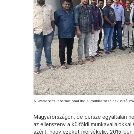
A Waberer’s International indiai munkatársainak első c
Magyarországon, de persze egyáltalán n
az ellenszenv a külföldi munkavállalókka
azért, hogy ezeket mérsékelje, 2015-be