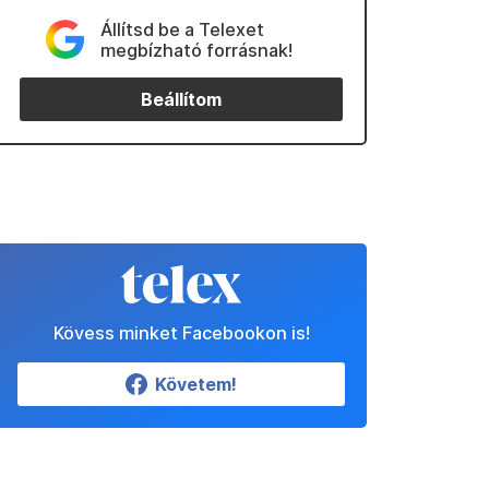
Állítsd be a Telexet
megbízható forrásnak!
Beállítom
Kövess minket Facebookon is!
Követem!