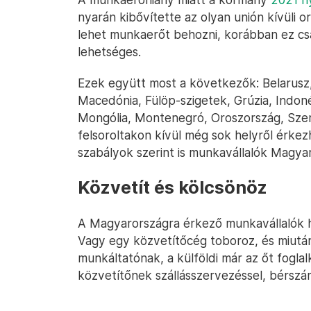
nyarán kibővítette az olyan unión kívüli 
lehet munkaerőt behozni, korábban ez cs
lehetséges.
Ezek együtt most a következők: Belarusz,
Macedónia, Fülöp-szigetek, Grúzia, Indoné
Mongólia, Montenegró, Oroszország, Szer
felsoroltakon kívül még sok helyről érk
szabályok szerint is munkavállalók Magyar
Közvetít és kölcsönöz
A Magyarországra érkező munkavállalók h
Vagy egy közvetítőcég toboroz, és miután
munkáltatónak, a külföldi már az őt fogla
közvetítőnek szállásszervezéssel, bérszám