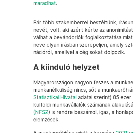
maradhat
.
Bár több szakemberrel beszéltünk, írásun
nevét, volt, aki azért kérte az anonimitás
válhat a bevándorlók foglalkoztatása miat
neve olyan írásban szerepeljen, amely sz
nációról, amellyel a cég sokat dolgozik.
A kiinduló helyzet
Magyarországon nagyon feszes a munkaerő
munkanélküliség nincs, sőt a munkaerőhián
Statisztikai Hivatal
adatai szerint) 85 ezer
külföldi munkavállalók számának alakulás
(NFSZ
) is rendre beszámol, igaz, a honla
elemzések.
A munkaerőhiány miatt a kormány
2021 n