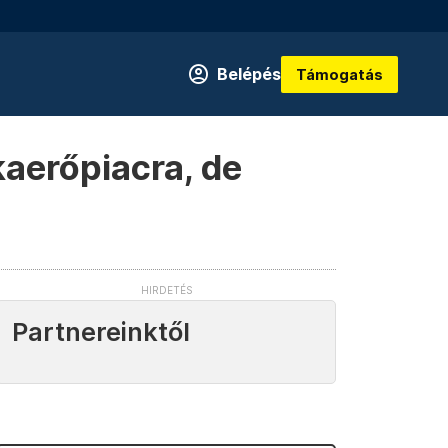
Belépés
Támogatás
aerőpiacra, de
Partnereinktől