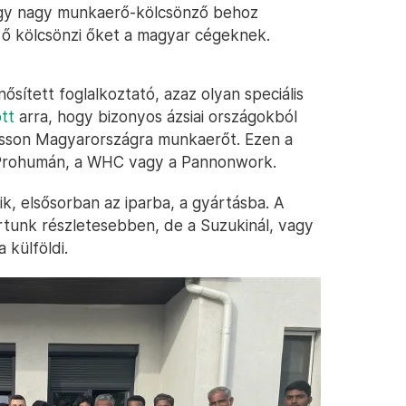
egy nagy munkaerő-kölcsönző behoz
és ő kölcsönzi őket a magyar cégeknek.
sített foglalkoztató, azaz olyan speciális
ott
arra, hogy bizonyos ázsiai országokból
sson Magyarországra munkaerőt. Ezen a
 a Prohumán, a WHC vagy a Pannonwork.
k, elsősorban az iparba, a gyártásba. A
rtunk részletesebben, de a Suzukinál, vagy
 külföldi.