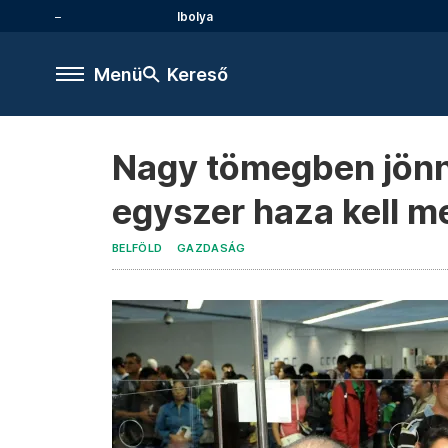
Ibolya
Menü
Kereső
Nagy tömegben jönn
egyszer haza kell m
BELFÖLD
GAZDASÁG