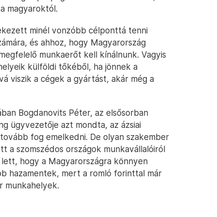
a magyaroktól.
ekezett minél vonzóbb célponttá tenni
zámára, és ahhoz, hogy Magyarország
egfelelő munkaerőt kell kínálnunk. Vagyis
lyeik külföldi tőkéből, ha jönnek a
 viszik a cégek a gyártást, akár még a
ában Bogdanovits Péter, az elsősorban
ng ügyvezetője azt mondta, az ázsiai
tovább fog emelkedni. De olyan szakember
tott a szomszédos országok munkavállalóiról
e lett, hogy a Magyarországra könnyen
bb hazamentek, mert a romló forinttal már
ar munkahelyek.