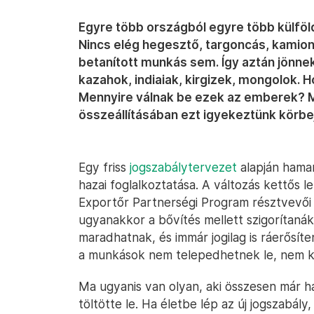
Egyre több országból egyre több külföl
Nincs elég hegesztő, targoncás, kamion
betanított munkás sem. Így aztán jönne
kazahok, indiaiak, kirgizek, mongolok. 
Mennyire válnak be ezek az emberek? M
összeállításában ezt igyekeztünk körbej
Egy friss
jogszabálytervezet
alapján hamar
hazai foglalkoztatása. A változás kettős l
Exportőr Partnerségi Program résztvevői
ugyanakkor a bővítés mellett szigorítaná
maradhatnak, és immár jogilag is ráerősít
a munkások nem telepedhetnek le, nem ke
Ma ugyanis van olyan, aki összesen már h
töltötte le. Ha életbe lép az új jogszabály