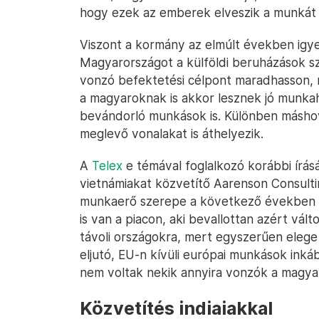
hogy ezek az emberek elveszik a munkát 
Viszont a kormány az elmúlt években igy
Magyarországot a külföldi beruházások s
vonzó befektetési célpont maradhasson, m
a magyaroknak is akkor lesznek jó munkahe
bevándorló munkások is. Különben máshová
meglevő vonalakat is áthelyezik.
A
Telex
e témával foglalkozó korábbi írás
vietnámiakat közvetítő Aarenson Consulti
munkaerő szerepe a következő években 
is van a piacon, aki bevallottan azért vál
távoli országokra, mert egyszerűen eleg
eljutó, EU-n kívüli európai munkások inká
nem voltak nekik annyira vonzók a magy
Közvetítés indiaiakkal