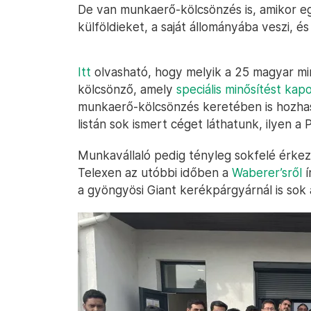
De van munkaerő-kölcsönzés is, amikor 
külföldieket, a saját állományába veszi, 
Itt
olvasható, hogy melyik a 25 magyar minő
kölcsönző, amely
speciális minősítést kap
munkaerő-kölcsönzés keretében is hozha
listán sok ismert céget láthatunk, ilyen
Munkavállaló pedig tényleg sokfelé érkezi
Telexen az utóbbi időben a
Waberer’sről
í
a gyöngyösi Giant kerékpárgyárnál is sok a