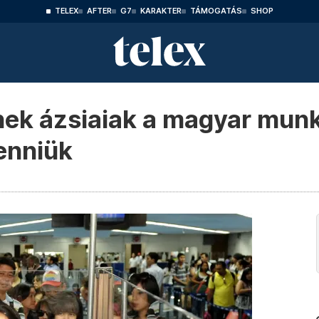
TELEX
AFTER
G7
KARAKTER
TÁMOGATÁS
SHOP
ek ázsiaiak a magyar munk
enniük