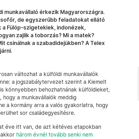
di munkavállaló érkezik Magyarországra.
sofőr, de egyszerűbb feladatokat ellátó
k a Fülöp-szigetekiek, indonézek,
Hogyan zajlik a toborzás? Mi a matek?
it csinálnak a szabadidejükben? A Telex
árni.
osan változhat a külföldi munkavállalók
enne: a jogszabálytervezet szerint a Kiemelt
 is könnyebben behozhatnának külföldieket,
k, hogy a munkavállalók meddig
ene a kormány arra a valós gyakorlatra, hogy
rülhet sor családegyesítésre.
at éve itt van, de azt kétéves etapokban
, akkor
három évnél tovább senki nem