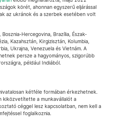
országok körét, ahonnan egyszerű eljárással
ak az ukránok és a szerbek esetében volt
 Bosznia-Hercegovina, Brazília, Észak-
zia, Kazahsztán, Kirgizisztán, Kolumbia,
bia, Ukrajna, Venezuela és Vietnám. A
ezhetnek persze a hagyományos, szigorúbb
országra, például Indiából.
ivatalosan kétféle formában érkezhetnek.
 kiközvetítette a munkavállalót a
lkoztató céggel lesz kapcsolatban, nem kell a
fejtéssel foglalkoznia.