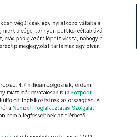
kban végül csak egy nyilatkozó vállalta a
t, mert a cége könnyen politikai céltáblává
t, más pedig azért lépett vissza, nehogy a
tereotip megjegyzést tartalmaz egy olyan
piac, 4,7 millióan dolgoznak, érdemi
y miatt már hivatalosan is (a
Központi
 külföldit foglalkoztatnak az országban. A
áról a
Nemzeti Foglalkoztatási Szolgálat
pon nem a legfrissebbek az elérhető
yarán
előbb meghatározta, majd 2022