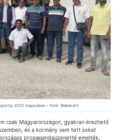
soportja 2022 májusában – Fotó: Waberer’s
em csak Magyarországon, gyakran érezhető
l szemben, és a kormány sem tett sokat
n országos propagandaüzenetté emelték,