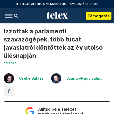
TELEX
AFTER
G7
KARAKTER
TÁMOGATÁS
SHOP
Támogatás
Izzottak a parlamenti
szavazógépek, több tucat
javaslatról döntöttek az év utolsó
ülésnapján
BELFÖLD
Cseke Balázs
Szántó-Nagy Bálint
Állítsd be a Telexet