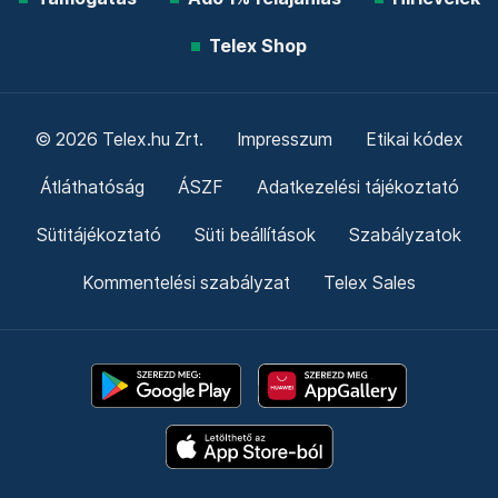
Telex Shop
© 2026 Telex.hu Zrt.
Impresszum
Etikai kódex
Átláthatóság
ÁSZF
Adatkezelési tájékoztató
Sütitájékoztató
Süti beállítások
Szabályzatok
Kommentelési szabályzat
Telex Sales