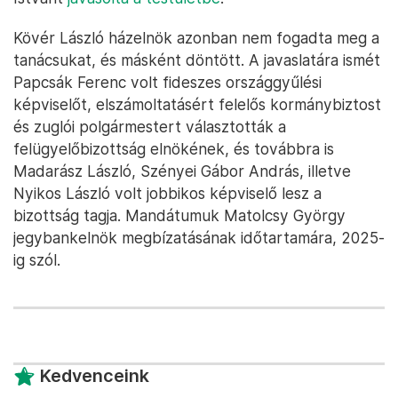
Kövér László házelnök azonban nem fogadta meg a
tanácsukat, és másként döntött. A javaslatára ismét
Papcsák Ferenc volt fideszes országgyűlési
képviselőt, elszámoltatásért felelős kormánybiztost
és zuglói polgármestert választották a
felügyelőbizottság elnökének, és továbbra is
Madarász László, Szényei Gábor András, illetve
Nyikos László volt jobbikos képviselő lesz a
bizottság tagja. Mandátumuk Matolcsy György
jegybankelnök megbízatásának időtartamára, 2025-
ig szól.
Kedvenceink