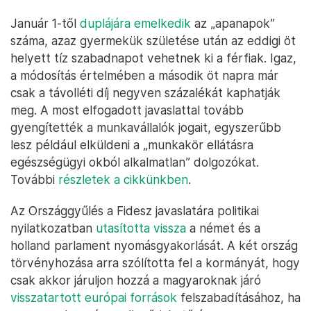
Január 1-től
duplájára emelkedik
az „apanapok”
száma, azaz gyermekük születése után az eddigi öt
helyett tíz szabadnapot vehetnek ki a férfiak. Igaz,
a módosítás értelmében a második öt napra már
csak a távolléti díj negyven százalékát kaphatják
meg. A most elfogadott javaslattal tovább
gyengítették a munkavállalók jogait, egyszerűbb
lesz például elküldeni a „munkakör ellátásra
egészségügyi okból alkalmatlan” dolgozókat.
További
részletek a cikkünkben
.
Az Országgyűlés a Fidesz javaslatára politikai
nyilatkozatban
utasította vissza
a német és a
holland parlament nyomásgyakorlását. A két ország
törvényhozása arra szólította fel a kormányát, hogy
csak akkor járuljon hozzá a magyaroknak járó
visszatartott európai források
felszabadításához, ha