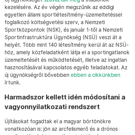
kezelésére. Az év végén megszűnik az eddigi
egyetlen állami sportlétesítmény-üzemeltetéssel
foglalkozó költségvetési szerv, a Nemzeti
Sportközpontok (NSK), és január 1-től a Nemzeti
Sportinfrastruktúra Ügynökség (NSÜ) veszi át a
helyét. Több mint 140 létesítmény kerül át az NSÜ-
höz, amely közfeladatként látja el a sportingatlanok
üzemeltetését és működtetését, illetve az ingatlan
hasznosításával kapcsolatos egyéb feladatokat. Az
új ügynökségről bővebben
ebben a cikkünkben
írtunk.
Harmadszor kellett idén módosítani a
vagyonnyilatkozati rendszert
Újításokat fogadtak el a magyar börtönökre
vonatkozóan is: jön az arcfelismerő és a drónos