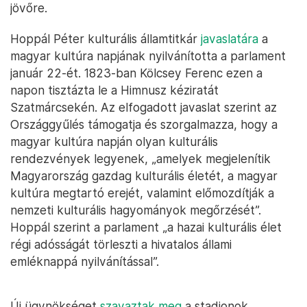
jövőre.
Hoppál Péter kulturális államtitkár
javaslatára
a
magyar kultúra napjának nyilvánította a parlament
január 22-ét. 1823-ban Kölcsey Ferenc ezen a
napon tisztázta le a Himnusz kéziratát
Szatmárcsekén. Az elfogadott javaslat szerint az
Országgyűlés támogatja és szorgalmazza, hogy a
magyar kultúra napján olyan kulturális
rendezvények legyenek, „amelyek megjelenítik
Magyarország gazdag kulturális életét, a magyar
kultúra megtartó erejét, valamint előmozdítják a
nemzeti kulturális hagyományok megőrzését”.
Hoppál szerint a parlament „a hazai kulturális élet
régi adósságát törleszti a hivatalos állami
emléknappá nyilvánítással”.
Új ügynökséget
szavaztak meg
a stadionok