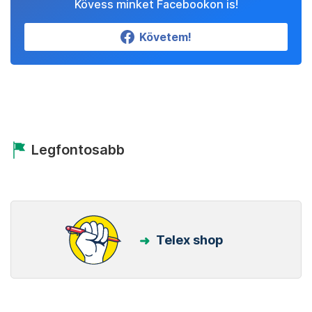
Kövess minket Facebookon is!
Követem!
Legfontosabb
Telex shop