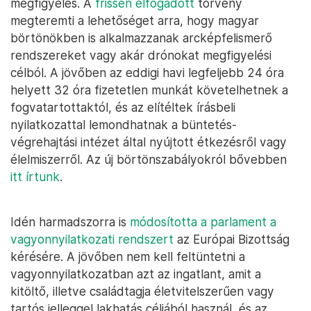
megfigyelés. A
frissen elfogadott
törvény
megteremti a lehetőséget arra, hogy magyar
börtönökben is alkalmazzanak arcképfelismerő
rendszereket vagy akár drónokat megfigyelési
célból. A jövőben az eddigi havi legfeljebb 24 óra
helyett 32 óra fizetetlen munkát követelhetnek a
fogvatartottaktól, és az elítéltek írásbeli
nyilatkozattal lemondhatnak a büntetés-
végrehajtási intézet által nyújtott étkezésről vagy
élelmiszerről. Az új börtönszabályokról bővebben
itt írtunk
.
Idén harmadszorra is
módosította a parlament a
vagyonnyilatkozati rendszert
az Európai Bizottság
kérésére. A jövőben nem kell feltüntetni a
vagyonnyilatkozatban azt az ingatlant, amit a
kitöltő, illetve családtagja életvitelszerűen vagy
tartós jelleggel lakhatás céljából használ, és az