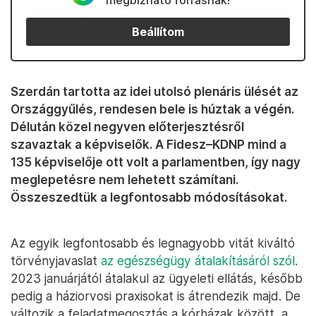
megbízható forrásnak!
Beállítom
Szerdán tartotta az idei utolsó plenáris ülését az
Országgyűlés, rendesen bele is húztak a végén.
Délután közel negyven előterjesztésről
szavaztak a képviselők. A Fidesz–KDNP mind a
135 képviselője ott volt a parlamentben, így nagy
meglepetésre nem lehetett számítani.
Összeszedtük a legfontosabb módosításokat.
Az egyik legfontosabb és legnagyobb vitát kiváltó
törvényjavaslat
az egészségügy átalakításáról szól
.
2023 januárjától átalakul az ügyeleti ellátás, később
pedig a háziorvosi praxisokat is átrendezik majd. De
változik a feladatmegosztás a kórházak között, a