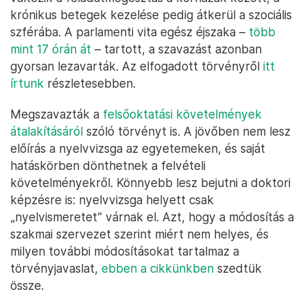
krónikus betegek kezelése pedig átkerül a szociális
szférába. A parlamenti vita egész éjszaka –
több
mint 17 órán át
– tartott, a szavazást azonban
gyorsan lezavarták. Az elfogadott törvényről
itt
írtunk
részletesebben.
Megszavazták a
felsőoktatási követelmények
átalakításáról
szóló törvényt is. A jövőben nem lesz
előírás a nyelvvizsga az egyetemeken, és saját
hatáskörben dönthetnek a felvételi
követelményekről. Könnyebb lesz bejutni a doktori
képzésre is: nyelvvizsga helyett csak
„nyelvismeretet” várnak el. Azt, hogy a módosítás a
szakmai szervezet szerint miért nem helyes, és
milyen további módosításokat tartalmaz a
törvényjavaslat,
ebben a cikkünkben
szedtük
össze.