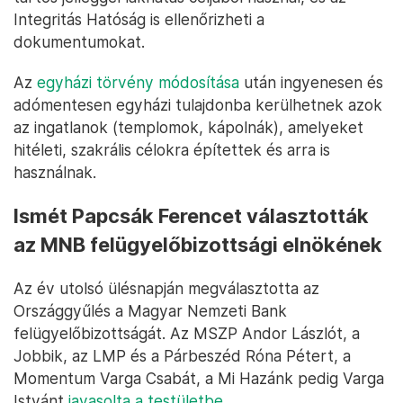
Integritás Hatóság is ellenőrizheti a
dokumentumokat.
Az
egyházi törvény módosítása
után ingyenesen és
adómentesen egyházi tulajdonba kerülhetnek azok
az ingatlanok (templomok, kápolnák), amelyeket
hitéleti, szakrális célokra építettek és arra is
használnak.
Ismét Papcsák Ferencet választották
az MNB felügyelőbizottsági elnökének
Az év utolsó ülésnapján megválasztotta az
Országgyűlés a Magyar Nemzeti Bank
felügyelőbizottságát. Az MSZP Andor Lászlót, a
Jobbik, az LMP és a Párbeszéd Róna Pétert, a
Momentum Varga Csabát, a Mi Hazánk pedig Varga
Istvánt
javasolta a testületbe
.