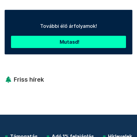
További élő árfolyamok!
Mutasd!
Friss hírek
Támogatás
Adó 1% felajánlás
Hírlevelek