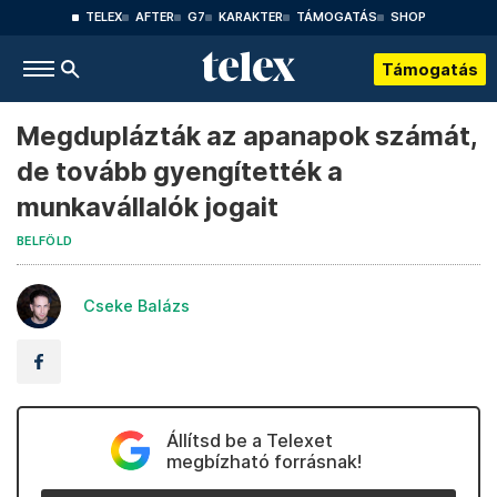
TELEX
AFTER
G7
KARAKTER
TÁMOGATÁS
SHOP
Támogatás
Megduplázták az apanapok számát,
de tovább gyengítették a
munkavállalók jogait
BELFÖLD
Cseke Balázs
Állítsd be a Telexet
megbízható forrásnak!