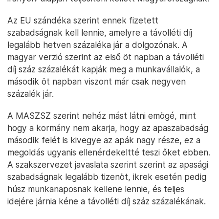
Az EU szándéka szerint ennek fizetett
szabadságnak kell lennie, amelyre a távolléti díj
legalább hetven százaléka jár a dolgozónak. A
magyar verzió szerint az első öt napban a távolléti
díj száz százalékát kapják meg a munkavállalók, a
második öt napban viszont már csak negyven
százalék jár.
A MASZSZ szerint nehéz mást látni emögé, mint
hogy a kormány nem akarja, hogy az apaszabadság
második felét is kivegye az apák nagy része, ez a
megoldás ugyanis ellenérdekeltté teszi őket ebben.
A szakszervezet javaslata szerint szerint az apasági
szabadságnak legalább tizenöt, ikrek esetén pedig
húsz munkanaposnak kellene lennie, és teljes
idejére járnia kéne a távolléti díj száz százalékának.