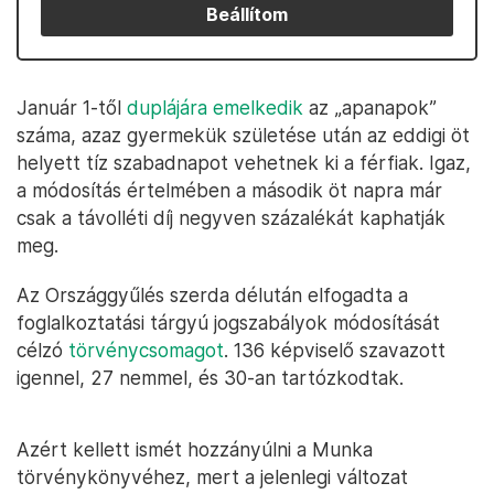
Beállítom
Január 1-től
duplájára emelkedik
az „apanapok”
száma, azaz gyermekük születése után az eddigi öt
helyett tíz szabadnapot vehetnek ki a férfiak. Igaz,
a módosítás értelmében a második öt napra már
csak a távolléti díj negyven százalékát kaphatják
meg.
Az Országgyűlés szerda délután elfogadta a
foglalkoztatási tárgyú jogszabályok módosítását
célzó
törvénycsomagot
. 136 képviselő szavazott
igennel, 27 nemmel, és 30-an tartózkodtak.
Azért kellett ismét hozzányúlni a Munka
törvénykönyvéhez, mert a jelenlegi változat