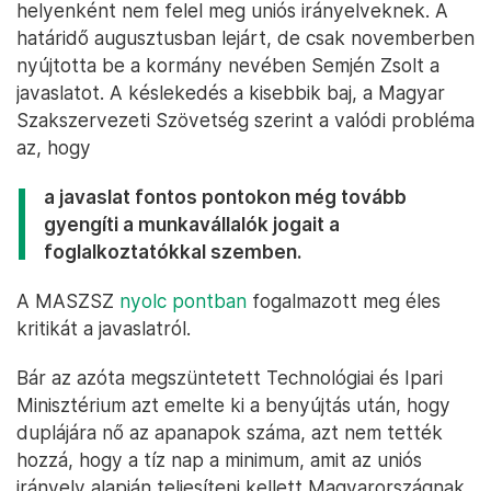
helyenként nem felel meg uniós irányelveknek. A
határidő augusztusban lejárt, de csak novemberben
nyújtotta be a kormány nevében Semjén Zsolt a
javaslatot. A késlekedés a kisebbik baj, a Magyar
Szakszervezeti Szövetség szerint a valódi probléma
az, hogy
a javaslat fontos pontokon még tovább
gyengíti a munkavállalók jogait a
foglalkoztatókkal szemben.
A MASZSZ
nyolc pontban
fogalmazott meg éles
kritikát a javaslatról.
Bár az azóta megszüntetett Technológiai és Ipari
Minisztérium azt emelte ki a benyújtás után, hogy
duplájára nő az apanapok száma, azt nem tették
hozzá, hogy a tíz nap a minimum, amit az uniós
irányelv alapján teljesíteni kellett Magyarországnak.