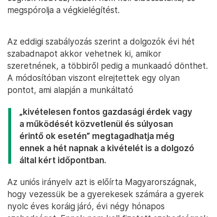
megspórolja a végkielégítést.
Az eddigi szabályozás szerint a dolgozók évi hét
szabadnapot akkor vehetnek ki, amikor
szeretnének, a többiről pedig a munkaadó dönthet.
A módosítóban viszont elrejtettek egy olyan
pontot, ami alapján a munkáltató
„kivételesen fontos gazdasági érdek vagy
a működését közvetlenül és súlyosan
érintő ok esetén” megtagadhatja még
ennek a hét napnak a kivételét is a dolgozó
által kért időpontban.
Az uniós irányelv azt is előírta Magyarországnak,
hogy vezessük be a gyerekesek számára a gyerek
nyolc éves koráig járó, évi négy hónapos