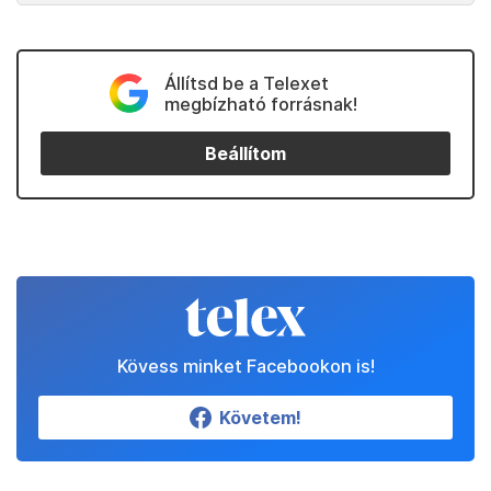
Állítsd be a Telexet
megbízható forrásnak!
Beállítom
Kövess minket Facebookon is!
Követem!