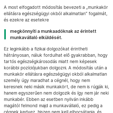
A most elfogadott módosítás bevezeti a „munkakör
ellátásra egészségügyi okból alkalmatlan” fogalmát,
és ezekre az esetekre
megkönnyíti a munkaadóknak az érintett
munkavállaló elküldését.
Ez leginkább a fizikai dolgozókat érintheti
hátrányosan, náluk fordulhat elő gyakrabban, hogy
tartós egészségkárosodás miatt nem képesek
korábbi pozíciójukban dolgozni. A módosítás után a
munkakör ellátásra egészségügyi okból alkalmatlan
személy úgy maradhat a cégnél, hogy nem
keresnek neki másik munkakört, de nem is rúgják ki,
hanem egyszerűen nem dolgozik és így nem jár neki
munkabér. Ebben az esetben nyilván inkább
magától felmond majd a munkavállaló, ez pedig a
cégnek kedvez, hiszen nem kell elbocsátania, és