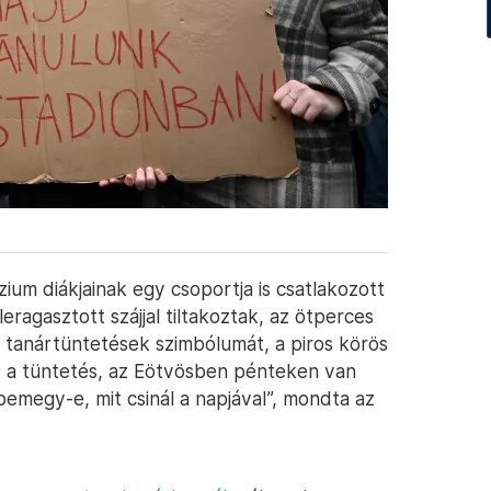
ium diákjainak egy csoportja is csatlakozott
ragasztott szájjal tiltakoztak, az ötperces
a tanártüntetések szimbólumát, a piros körös
ért a tüntetés, az Eötvösben pénteken van
bemegy-e, mit csinál a napjával”, mondta az