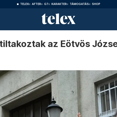
TELEX
AFTER
G7
KARAKTER
TÁMOGATÁS
SHOP
l tiltakoztak az Eötvös Józ