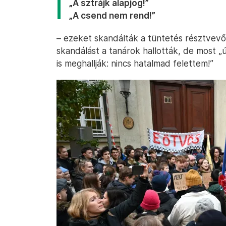
„A sztrájk alapjog!”
„A csend nem rend!”
– ezeket skandálták a tüntetés résztvevői.
skandálást a tanárok hallották, de most „
is meghallják: nincs hatalmad felettem!”