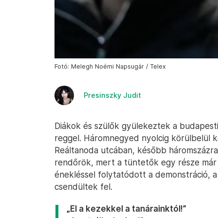
Fotó: Melegh Noémi Napsugár / Telex
Presinszky Judit
Diákok és szülők gyülekeztek a budapest
reggel. Háromnegyed nyolcig körülbelül k
Reáltanoda utcában, később háromszázra nő
rendőrök, mert a tüntetők egy része már 
énekléssel folytatódott a demonstráció, 
csendültek fel.
„El a kezekkel a tanárainktól!”