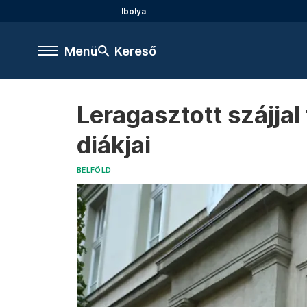
Ibolya
Menü
Kereső
Leragasztott szájja
diákjai
BELFÖLD