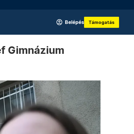
Belépés
Támogatás
sef Gimnázium