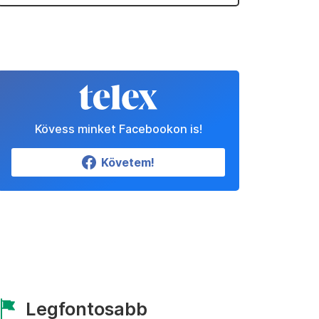
Kövess minket Facebookon is!
Követem!
Legfontosabb