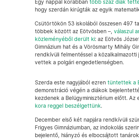
Egy nappal korábban
több száz diák tett
hogy szerdán kirúgták az egyik matematik
Csütörtökön 53 iskolából összesen 497 t
többek között az Eötvösben –,
válaszul 
közleményéből derült ki
: az Eötvös Józse
Gimnázium hat és a Vörösmarty Mihály G
rendkívüli felmentéssel a közalkalmazotti
vettek a polgári engedetlenségben.
Szerda este nagyjából ezren
tüntettek a 
demonstráció végén a diákok bejelentetté
kezdenek a Belügyminisztérium előtt. Az e
kora reggel beszélgettünk
.
December első két napjára rendkívüli szün
Frigyes Gimnáziumban, az indokolás szeri
bejelentő, hiányzó és elbocsájtott tanárok