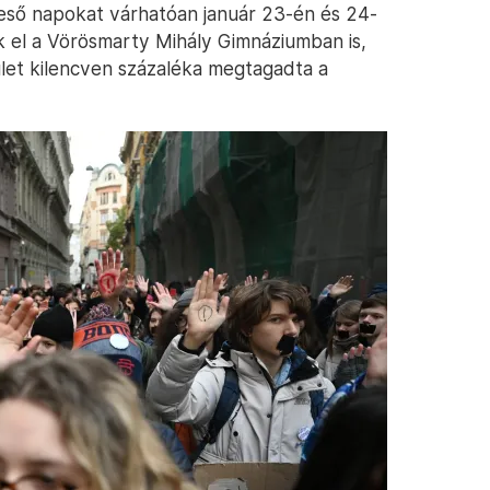
 kieső napokat várhatóan január 23-én és 24-
k el a Vörösmarty Mihály Gimnáziumban is,
ület kilencven százaléka megtagadta a