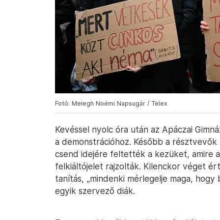
Fotó: Melegh Noémi Napsugár / Telex
Kevéssel nyolc óra után az Apáczai Gimnáz
a demonstrációhoz. Később a résztvevők le
csend idejére feltették a kezüket, amire 
felkiáltójelet rajzolták. Kilenckor véget 
tanítás, „mindenki mérlegelje maga, hogy 
egyik szervező diák.