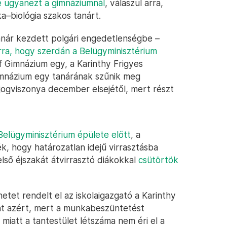
e ugyanezt a gimnáziumnál
, válaszul arra,
a–biológia szakos tanárt.
anár kezdett polgári engedetlenségbe –
arra, hogy szerdán a Belügyminisztérium
f Gimnázium egy, a Karinthy Frigyes
imnázium egy tanárának szűnik meg
 jogviszonya december elsejétől, mert részt
Belügyminisztérium épülete előtt
, a
k, hogy határozatlan idejű virrasztásba
lső éjszakát átvirrasztó diákokkal
csütörtök
etet rendelt el az iskolaigazgató a Karinthy
nt azért, mert a munkabeszüntetést
 miatt a tantestület létszáma nem éri el a