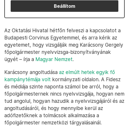
Beállítom
Az Oktatási Hivatal hétfőn felveszi a kapcsolatot a
Budapesti Corvinus Egyetemmel, és arra kérik az
egyetemet, hogy vizsgálják meg Karácsony Gergely
főpolgármester nyelvvizsga-bizonyítványának
ügyét – írja a
Magyar Nemzet
.
Karácsony angoltudása
az elmúlt hetek egyik fő
kampánytémája volt
kormányzati oldalon. A Fidesz
és médiája szinte naponta számol be arról, hogy a
főpolgármesternek nincs nyelvvizsgája, hogyan nem
tud angolul, hogyan hazudik a nyelvvizsgájáról és az
angoltudásáról, és hogy mennyibe kerül az
adófizetőknek a tolmácsok alkalmazása a
főpolgármester nemzetközi tárgyalásainál.