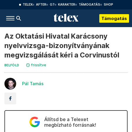
TELEX
AFTER
G7
KARAKTER
TÁMOGATÁS
SHOP
Támogatás
Az Oktatási Hivatal Karácsony
nyelvvizsga-bizonyítványának
megvizsgálását kéri a Corvinustól
frissítve
BELFÖLD
Pál Tamás
Állítsd be a Telexet
megbízható forrásnak!