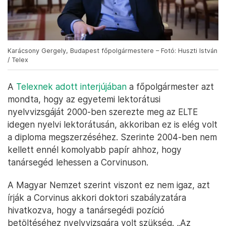
Karácsony Gergely, Budapest főpolgármestere – Fotó: Huszti István
/ Telex
A
Telexnek adott interjújában
a főpolgármester azt
mondta, hogy az egyetemi lektorátusi
nyelvvizsgáját 2000-ben szerezte meg az ELTE
idegen nyelvi lektorátusán, akkoriban ez is elég volt
a diploma megszerzéséhez. Szerinte 2004-ben nem
kellett ennél komolyabb papír ahhoz, hogy
tanársegéd lehessen a Corvinuson.
A Magyar Nemzet szerint viszont ez nem igaz, azt
írják a Corvinus akkori doktori szabályzatára
hivatkozva, hogy a tanársegédi pozíció
betöltéséhez nyelvvizsgára volt szükség. „Az