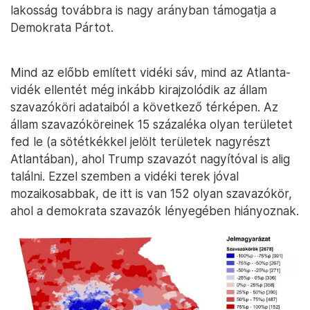
lakosság továbbra is nagy arányban támogatja a
Demokrata Pártot.
Mind az előbb említett vidéki sáv, mind az Atlanta-
vidék ellentét még inkább kirajzolódik az állam
szavazóköri adataiból a következő térképen. Az
állam szavazóköreinek 15 százaléka olyan területet
fed le (a sötétkékkel jelölt területek nagyrészt
Atlantában), ahol Trump szavazót nagyítóval is alig
találni. Ezzel szemben a vidéki terek jóval
mozaikosabbak, de itt is van 152 olyan szavazókör,
ahol a demokrata szavazók lényegében hiányoznak.