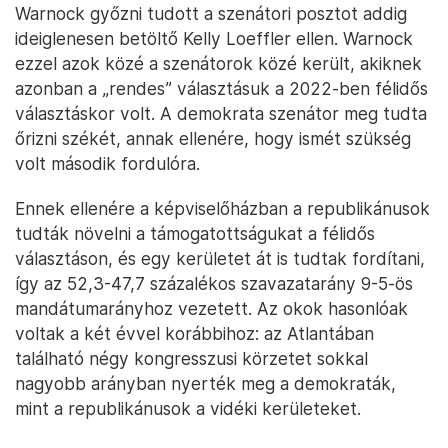
Warnock győzni tudott a szenátori posztot addig
ideiglenesen betöltő Kelly Loeffler ellen. Warnock
ezzel azok közé a szenátorok közé került, akiknek
azonban a „rendes” választásuk a 2022-ben félidős
választáskor volt. A demokrata szenátor meg tudta
őrizni székét, annak ellenére, hogy ismét szükség
volt második fordulóra.
Ennek ellenére a képviselőházban a republikánusok
tudták növelni a támogatottságukat a félidős
választáson, és egy kerületet át is tudtak fordítani,
így az 52,3-47,7 százalékos szavazatarány 9-5-ös
mandátumarányhoz vezetett. Az okok hasonlóak
voltak a két évvel korábbihoz: az Atlantában
található négy kongresszusi körzetet sokkal
nagyobb arányban nyerték meg a demokraták,
mint a republikánusok a vidéki kerületeket.