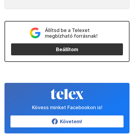
Állítsd be a Telexet
megbízható forrásnak!
Beállítom
Kövess minket Facebookon is!
Követem!