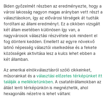
Biden győzelmét részben az eredményezte, hogy a
városi lakosság nagyon magas arányban vett részt a
választásokon, így az elővárosi térségek át tudták
fordítani az állami eredményt. Ez a cikkben vizsgált
két állam esetében különösen így van, a
nagyvárosok választási részvétele sok mindent el
fog dönteni kedden. Emellett az egyre növekvő
latinó népesség választói viselkedése és a fekete
közösségek aktivitása lesz a kulcs lehet ebben a
két államban.
Az amerikai elnökválasztásról szóló cikkeinket,
műsorainkat és a
választási előzetes térképünket itt
találják a mellékletünkben
. A csatatérállamokban az
állást lenti térképünkön is megnézhetik, ahol
hexagonális nézetre is lehet váltani: