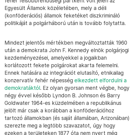
fehér felsőbbrendűségi pártként volt jelen az
Egyesült Államok közéletében, mely a déli
(konföderációs) államok feketéket diszkrimináló
politikáját a polgárháború után is tovább folytatta.
Mindezt jelentős mértékben megváltoztatták 1960
után a demokrata John F. Kennedy elnök polgárjogi
kezdeményezései, amelyekkel a jogaikban
korlátozott fekete polgárokat akarta felemelni.
Ennek hatására az integrációt elutasító, etnikailag
konzervatív fehér népesség
elkezdett elfordulni a
demokratáktól
. Ez olyan gyorsan ment végbe, hogy
négy évvel később Lyndon B. Johnson és Barry
Goldwater 1964-es küzdelmében a republikánus
jelölt már csak a korábban a konföderációhoz
tartozó államokban (és saját államában, Arizonában)
szerezte meg a legtöbb szavazatot, úgy hogy
ezeken a területeken 1877 óta nem nyert még