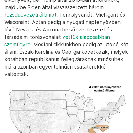
majd Joe Biden által visszaszerzett három
rozsdaövezeti államot
, Pennslyvaniát, Michigant és
Wisconsint. Aztán pedig a nyugati napfényövben
lévő Nevada és Arizona belső szerkezetét és
társadalmi törésvonalait
vettük alaposabban
szemügyre
. Mostani cikkünkben pedig az utolsó két
állam, Észak-Karolina és Georgia következik, melyek
korábban republikánus fellegváraknak minősültek,
mára azonban egyértelműen csataterekké
változtak.