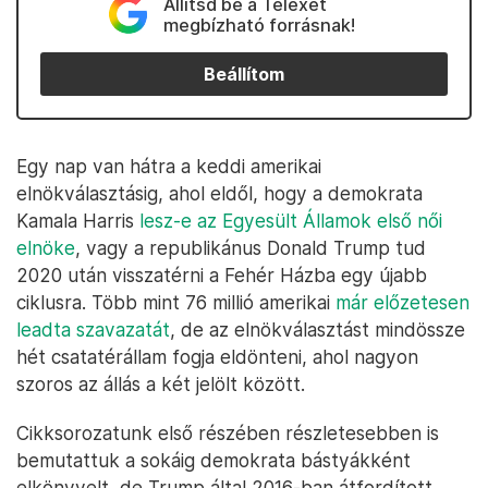
Állítsd be a Telexet
megbízható forrásnak!
Beállítom
Egy nap van hátra a keddi amerikai
elnökválasztásig, ahol eldől, hogy a demokrata
Kamala Harris
lesz-e az Egyesült Államok első női
elnöke
, vagy a republikánus Donald Trump tud
2020 után visszatérni a Fehér Házba egy újabb
ciklusra. Több mint 76 millió amerikai
már előzetesen
leadta szavazatát
, de az elnökválasztást mindössze
hét csatatérállam fogja eldönteni, ahol nagyon
szoros az állás a két jelölt között.
Cikksorozatunk első részében részletesebben is
bemutattuk a sokáig demokrata bástyákként
elkönyvelt, de Trump által 2016-ban átfordított,