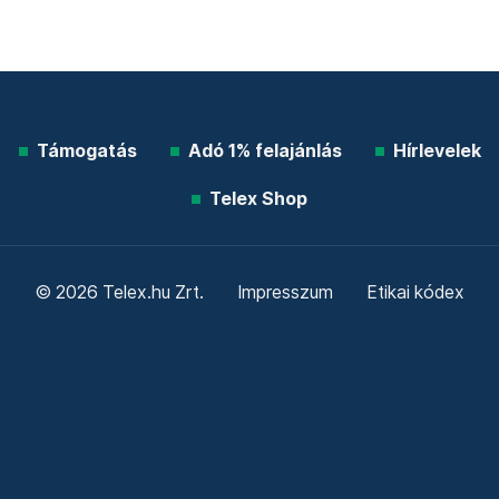
Támogatás
Adó 1% felajánlás
Hírlevelek
Telex Shop
© 2026 Telex.hu Zrt.
Impresszum
Etikai kódex
Átláthatóság
ÁSZF
Adatkezelési tájékoztató
Sütitájékoztató
Süti beállítások
Szabályzatok
Kommentelési szabályzat
Telex Sales