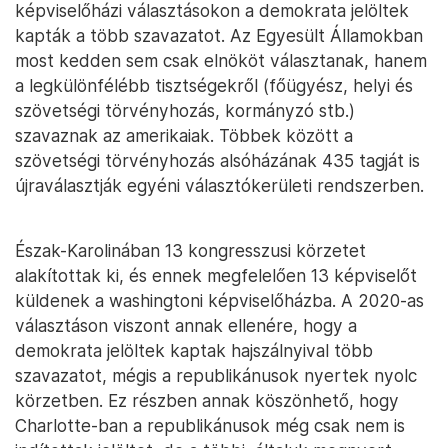
képviselőházi választásokon a demokrata jelöltek
kapták a több szavazatot. Az Egyesült Államokban
most kedden sem csak elnököt választanak, hanem
a legkülönfélébb tisztségekről (főügyész, helyi és
szövetségi törvényhozás, kormányzó stb.)
szavaznak az amerikaiak. Többek között a
szövetségi törvényhozás alsóházának 435 tagját is
újraválasztják egyéni választókerületi rendszerben.
Észak-Karolinában 13 kongresszusi körzetet
alakítottak ki, és ennek megfelelően 13 képviselőt
küldenek a washingtoni képviselőházba. A 2020-as
választáson viszont annak ellenére, hogy a
demokrata jelöltek kaptak hajszálnyival több
szavazatot, mégis a republikánusok nyertek nyolc
körzetben. Ez részben annak köszönhető, hogy
Charlotte-ban a republikánusok még csak nem is