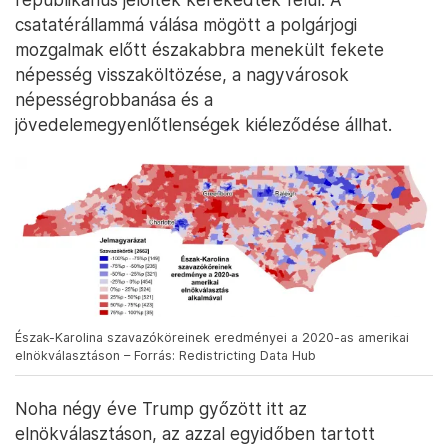
csatatérállammá válása mögött a polgárjogi
mozgalmak előtt északabbra menekült fekete
népesség visszaköltözése, a nagyvárosok
népességrobbanása és a
jövedelemegyenlőtlenségek kiéleződése állhat.
Észak-Karolina szavazóköreinek eredményei a 2020-as amerikai
elnökválasztáson – Forrás: Redistricting Data Hub
Noha négy éve Trump győzött itt az
elnökválasztáson, az azzal egyidőben tartott