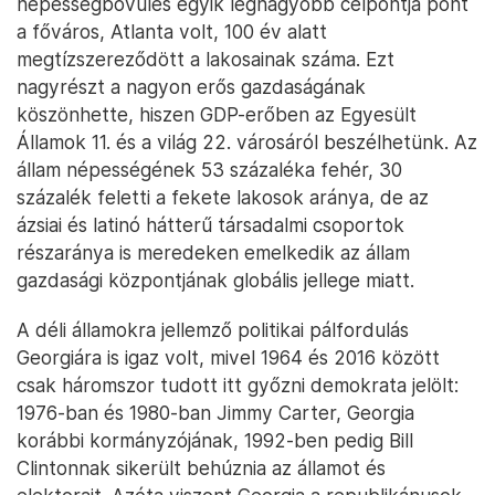
népességbővülés egyik legnagyobb célpontja pont
a főváros, Atlanta volt, 100 év alatt
megtízszereződött a lakosainak száma. Ezt
nagyrészt a nagyon erős gazdaságának
köszönhette, hiszen GDP-erőben az Egyesült
Államok 11. és a világ 22. városáról beszélhetünk. Az
állam népességének 53 százaléka fehér, 30
százalék feletti a fekete lakosok aránya, de az
ázsiai és latinó hátterű társadalmi csoportok
részaránya is meredeken emelkedik az állam
gazdasági központjának globális jellege miatt.
A déli államokra jellemző politikai pálfordulás
Georgiára is igaz volt, mivel 1964 és 2016 között
csak háromszor tudott itt győzni demokrata jelölt:
1976-ban és 1980-ban Jimmy Carter, Georgia
korábbi kormányzójának, 1992-ben pedig Bill
Clintonnak sikerült behúznia az államot és