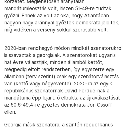
körzetet. Meglehetősen aránytalan
mandátumleosztás volt, hiszen 51-49-re tudtak
győzni. Ennek az volt az oka, hogy Atlantában
nagyon nagy aránnyal győztek demokrata jelöltek,
míg vidéken a verseny sokkal szorosabb volt.
2020-ban rendhagyó módon mindkét szenátorukról
is szavaztak a georgiaiak. A szenátorokat ugyanis
hat évre választják, minden államból kettőt,
mégpedig eltolt rendszerben, így egyszerre egy
államban (terv szerint) csak egy szenátorválasztás
van (kettő vagy négyévente). 2020-ra az egyik
republikánus szenátornak David Perdue-nak a
mandátuma épp lejárt, ő elbukta az újraválasztását
az 50,6-49,4-re győztes demokrata Jon Ossoff
ellen.
Georgia másik szenátora, a szintén republikánus