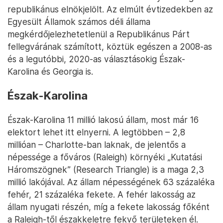
republikánus elnökjelölt. Az elmúlt évtizedekben az
Egyesült Államok számos déli állama
megkérdőjelezhetetlenül a Republikánus Párt
fellegvárának számított, köztük egészen a 2008-as
és a legutóbbi, 2020-as választásokig Észak-
Karolina és Georgia is.
Észak-Karolina
Észak-Karolina 11 millió lakosú állam, most már 16
elektort lehet itt elnyerni. A legtöbben – 2,8
millióan – Charlotte-ban laknak, de jelentős a
népessége a főváros (Raleigh) környéki „Kutatási
Háromszögnek” (Research Triangle) is a maga 2,3
millió lakójával. Az állam népességének 63 százaléka
fehér, 21 százaléka fekete. A fehér lakosság az
állam nyugati részén, míg a fekete lakosság főként
a Raleigh-től északkeletre fekvő területeken él.