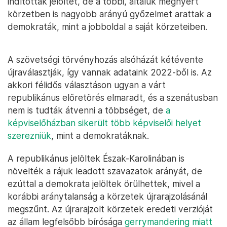
indítottak jelöltet, de a többi, általuk megnyert
körzetben is nagyobb arányú győzelmet arattak a
demokraták, mint a jobboldal a saját körzeteiben.
A szövetségi törvényhozás alsóházát kétévente
újraválasztják, így vannak adataink 2022-ből is. Az
akkori félidős választáson ugyan a várt
republikánus előretörés elmaradt, és a szenátusban
nem is tudták átvenni a többséget, de
a
képviselőházban sikerült több képviselői helyet
szerezniük
, mint a demokratáknak.
A republikánus jelöltek Észak-Karolinában is
növelték a rájuk leadott szavazatok arányát, de
ezúttal a demokrata jelöltek örülhettek, mivel a
korábbi aránytalanság a körzetek újrarajzolásánál
megszűnt. Az újrarajzolt körzetek eredeti verzióját
az állam legfelsőbb bírósága
gerrymandering miatt