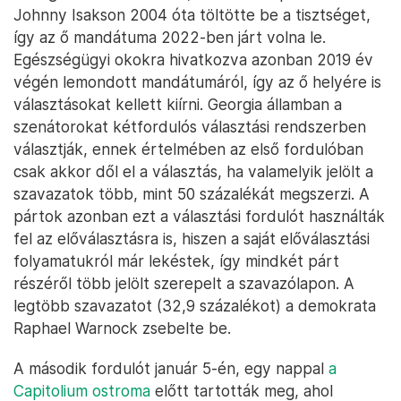
Johnny Isakson 2004 óta töltötte be a tisztséget,
így az ő mandátuma 2022-ben járt volna le.
Egészségügyi okokra hivatkozva azonban 2019 év
végén lemondott mandátumáról, így az ő helyére is
választásokat kellett kiírni. Georgia államban a
szenátorokat kétfordulós választási rendszerben
választják, ennek értelmében az első fordulóban
csak akkor dől el a választás, ha valamelyik jelölt a
szavazatok több, mint 50 százalékát megszerzi. A
pártok azonban ezt a választási fordulót használták
fel az előválasztásra is, hiszen a saját előválasztási
folyamatukról már lekéstek, így mindkét párt
részéről több jelölt szerepelt a szavazólapon. A
legtöbb szavazatot (32,9 százalékot) a demokrata
Raphael Warnock zsebelte be.
A második fordulót január 5-én, egy nappal
a
Capitolium ostroma
előtt tartották meg, ahol