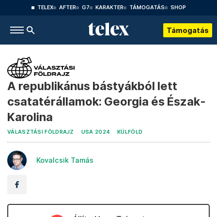
TELEX
AFTER
G7
KARAKTER
TÁMOGATÁS
SHOP
Támogatás
A republikánus bástyákból lett
csatatérállamok: Georgia és Észak-
Karolina
VÁLASZTÁSI FÖLDRAJZ
USA 2024
KÜLFÖLD
Kovalcsik Tamás