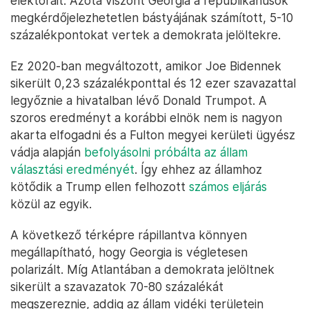
elektorait. Azóta viszont Georgia a republikánusok
megkérdőjelezhetetlen bástyájának számított, 5-10
százalékpontokat vertek a demokrata jelöltekre.
Ez 2020-ban megváltozott, amikor Joe Bidennek
sikerült 0,23 százalékponttal és 12 ezer szavazattal
legyőznie a hivatalban lévő Donald Trumpot. A
szoros eredményt a korábbi elnök nem is nagyon
akarta elfogadni és a Fulton megyei kerületi ügyész
vádja alapján
befolyásolni próbálta az állam
választási eredményét
. Így ehhez az államhoz
kötődik a Trump ellen felhozott
számos eljárás
közül az egyik.
A következő térképre rápillantva könnyen
megállapítható, hogy Georgia is végletesen
polarizált. Míg Atlantában a demokrata jelöltnek
sikerült a szavazatok 70-80 százalékát
megszereznie, addig az állam vidéki területein