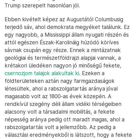
Trump szerepelt hasonlóan jól.
Ebben kivételt képez az Augustától Columbusig
terjedő sáv, ahol demokrata megyéket találunk. Ez
egy nagyobb, a Mississippi állam nyugati részén és
attól egészen Észak-Karolináig húzódó köríves
sávnak csupán egy része. Ennek a mintázatnak
geológiai és természetföldrajzi alapjai vannak, a
krétakori üledéken nagyon jó minőségű fekete,
csernozjom talajok alakultak ki
. Ezeken a
földterületeken aztán nagy farmgazdaságok
létesültek, ahol a rabszolgatartás aránya jóval
magasabb volt az 1800-as évek közepén. A
rendkívül szegény déli állam vidéki térségeiben
alacsony volt a társadalmi mobilitás, a fekete
népesség aránya pedig ott maradt magas, ahol a
rabszolgatartás volt a jellemzőbb. Az pedig a
választási eredményekből is látszott, hogy a fekete