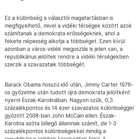
Ez a különbség a választói magatartásban is
megfigyelhető, mivel a vidéki térségek között azok
számítanak a demokrata erősségeknek, ahol a
fekete népesség alkotja a többséget. Ezen kívül
azonban a város-vidék megoszlás is jelen van, a
republikánus jelöltek rendre a vidéki térségekben
szerzik a szavazataik többségét.
Barack Obama hosszú idő után, Jimmy Carter 1976-
os győzelme után tudott újra demokrata jelöltként
nyerni Észak-Karolinában. Nagyon szűk, 0,3
százalékpontos és 14 ezer szavazatos különbséggel
győzött 2008-ban John McCain ellen. Észak-
Karolina azóta billegő államnak számít, de 1-3
százalékpontos különbségekkel mindig a
republikánus jelöltek kerekedtek felül. A