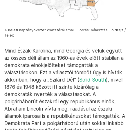
A keleti napfényövezet csatatérállamai – Forrás: Választási Földrajz /
Telex
Mind Észak-Karolina, mind Georgia és velük együtt
az összes déli állam az 1960-as évek előtt stabilan a
demokrata elnökjelölteket támogatták a
választásokon. Ezt a választói tömböt úgy is hívták
akkoriban, hogy a „Szilárd Dél” (
Solid South
), mivel
1876 és 1948 között itt szinte kizárólag a
demokraták nyerték a választásokat. A
polgárháborút északról egy republikánus elnök,
Abraham Lincoln vívta meg, ráadásul az északi
államok iparosai is a republikánusokat támogatták. A
Demokrata Párt a polgárháború után sokkal inkább